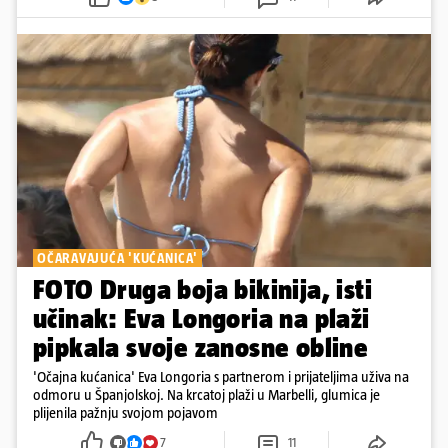
OČARAVAJUĆA 'KUĆANICA'
FOTO Druga boja bikinija, isti
učinak: Eva Longoria na plaži
pipkala svoje zanosne obline
'Očajna kućanica' Eva Longoria s partnerom i prijateljima uživa na
odmoru u Španjolskoj. Na krcatoj plaži u Marbelli, glumica je
plijenila pažnju svojom pojavom
7
11