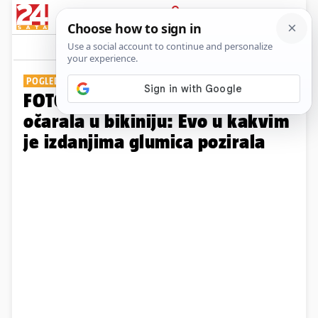
PRIJAVA
Galerija
Komentari
22
POGLEDAJTE GALERIJU
FOTO Elizabeth Hurley (60) je
očarala u bikiniju: Evo u kakvim
je izdanjima glumica pozirala