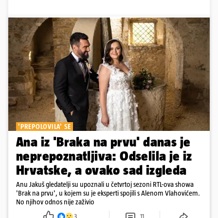
'PREPOLOVILA' SE
Ana iz 'Braka na prvu' danas je
neprepoznatljiva: Odselila je iz
Hrvatske, a ovako sad izgleda
Anu Jakuš gledatelji su upoznali u četvrtoj sezoni RTL-ova showa
'Brak na prvu', u kojem su je eksperti spojili s Alenom Vlahovićem.
No njihov odnos nije zaživio
3
11