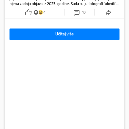
njena zadnja objava iz 2023. godine. Sada su ju fotografi 'ulovili'
na Ibizi
4
10
Učitaj više