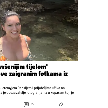
ršenijim tijelom'
ove zaigranim fotkama iz
Jeremyjem Parisijem i prijateljima uživa na
la je obožavatelje fotografijama u kupaćem koji je
15