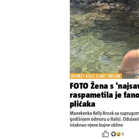
KUPAĆI KOJI SLAVI OBLINE
FOTO Žena s 'najsav
raspametila je fan
plićaka
Manekenka Kelly Brook sa suprugom 
godišnjem odmoru u Italiji. Oduševi
istaknuo njene bujne obline
4