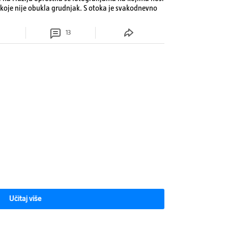
 koje nije obukla grudnjak. S otoka je svakodnevno
13
Učitaj više