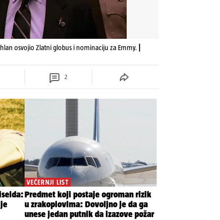
hlan osvojio Zlatni globus i nominaciju za Emmy.
|
2