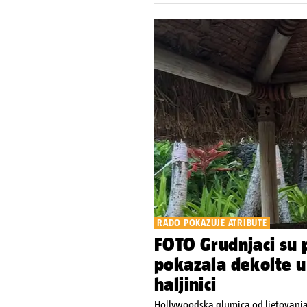
RADO POKAZUJE ATRIBUTE
FOTO Grudnjaci su p
pokazala dekolte u
haljinici
Hollywoodska glumica od ljetovanja 