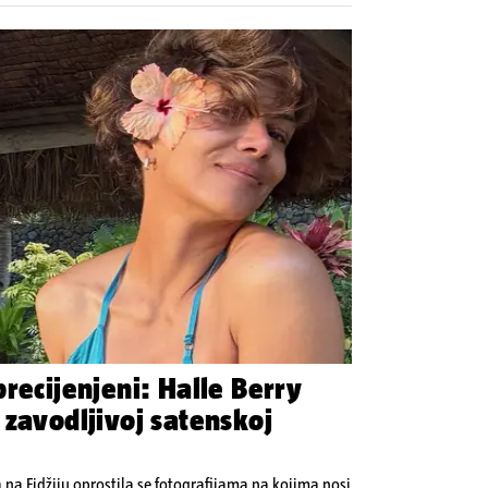
recijenjeni: Halle Berry
 zavodljivoj satenskoj
na Fidžiju oprostila se fotografijama na kojima nosi