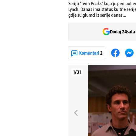
Seriju 'Twin Peaks' koja je prvi put 
Lynch. Danas ima status kultne serij
gdje su glumci iz serije danas...
Dodaj 24sata
Komentari
2
1/31