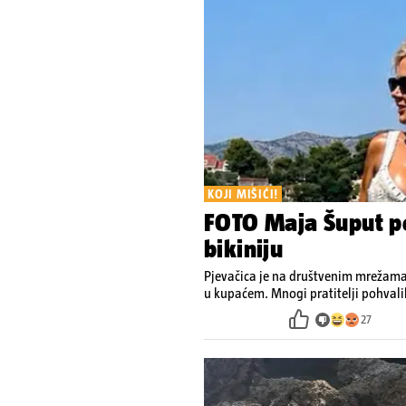
KOJI MIŠIĆI!
FOTO Maja Šuput po
bikiniju
Pjevačica je na društvenim mrežama o
u kupaćem. Mnogi pratitelji pohvalil
27