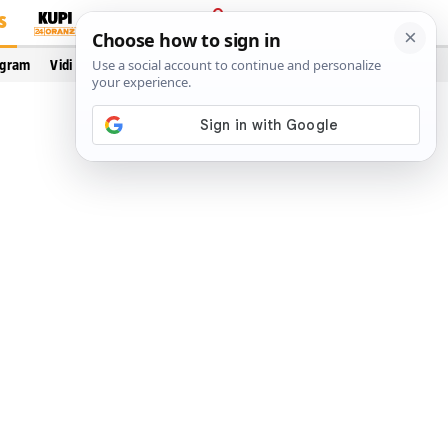
S
PRIJAVA
ogram
Vidi još…