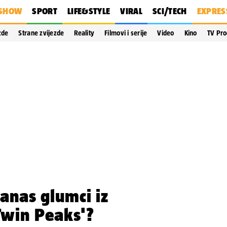
SHOW
SPORT
LIFE&STYLE
VIRAL
SCI/TECH
EXPRES
zde
Strane zvijezde
Reality
Filmovi i serije
Video
Kino
TV Pr
anas glumci iz
'Twin Peaks'?