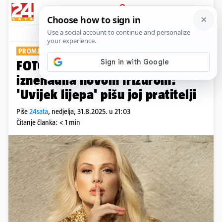
PRIJAVA
Show
Komentari
10
PROMJENA IMIDŽA
FOTO Glumica Petra Dugandžić
iznenadila novom frizurom:
'Uvijek lijepa' pišu joj pratitelji
Piše
24sata
,
nedjelja, 31.8.2025. u 21:03
Čitanje članka: < 1 min