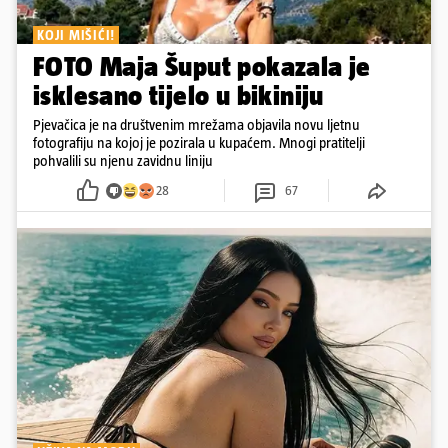
KOJI MIŠIĆI!
FOTO Maja Šuput pokazala je
isklesano tijelo u bikiniju
Pjevačica je na društvenim mrežama objavila novu ljetnu
fotografiju na kojoj je pozirala u kupaćem. Mnogi pratitelji
pohvalili su njenu zavidnu liniju
28
67