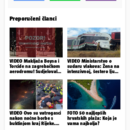
Preporučeni članci
VIDEO Makljaža Boysa i
VIDEO Ministarstvo o
Torcide na zagrebačkom
sudaru vlakova: Žena na
aerodromu! Sudjelovalo
intenzivnoj, šestero ljudi
je čak 50 huligana
teško ozlijeđeno
VIDEO Ovo su vatrogasci
FOTO 50 najljepših
nakon noćne borbe s
hrvatskih plaža: Koja je
buktinjom kraj Rijeke.
vama najbolja?
Izgorjelo 9,5 hektara