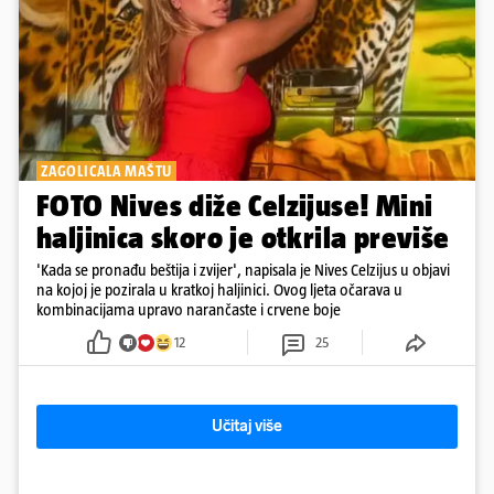
ZAGOLICALA MAŠTU
FOTO Nives diže Celzijuse! Mini
haljinica skoro je otkrila previše
'Kada se pronađu beštija i zvijer', napisala je Nives Celzijus u objavi
na kojoj je pozirala u kratkoj haljinici. Ovog ljeta očarava u
kombinacijama upravo narančaste i crvene boje
12
25
Učitaj više