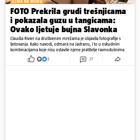
UŽIVA NA MORU
FOTO Prekrila grudi trešnjicama
i pokazala guzu u tangicama:
Ovako ljetuje bujna Slavonka
Claudia Rivier na društvenim mrežama je objavila fotografije s
ljetovanja. Kako navodi, odmara na Jadranu, i to u oskudnim
kombinacijama koje nisu ostavile njene pratitelje ravnodušnima
5
27