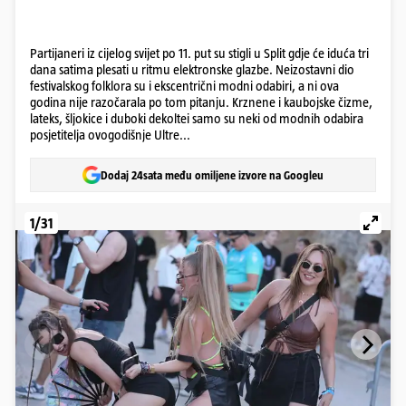
Partijaneri iz cijelog svijet po 11. put su stigli u Split gdje će iduća tri
dana satima plesati u ritmu elektronske glazbe. Neizostavni dio
festivalskog folklora su i ekscentrični modni odabiri, a ni ova
godina nije razočarala po tom pitanju. Krznene i kaubojske čizme,
lateks, šljokice i duboki dekoltei samo su neki od modnih odabira
posjetitelja ovogodišnje Ultre...
Dodaj 24sata među omiljene izvore na Googleu
1/31