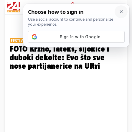
PRIJAVA
Galerija
Komentari
74
FESTIVALSKA MODA
FOTO Krzno, lateks, šljokice i
duboki dekolte: Evo što sve
nose partijanerice na Ultri