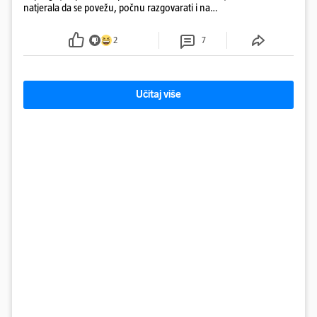
natjerala da se povežu, počnu razgovarati i na
kraju provode vrijeme upoznavajući se
2
7
Učitaj više