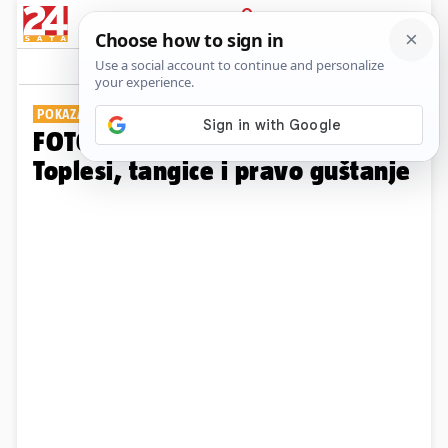
PRIJAVA
Galerija
Komentari
0
POKAZALE FIGURU
FOTO Zvijezde na rubu bazena:
Toplesi, tangice i pravo guštanje