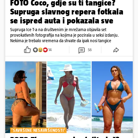
FOTO Coco, gdje su ti tangice?
Supruga slavnog repera fotkala
se ispred auta i pokazala sve
Supruga Ice T-a na društvenim je mrežama objavila set
provokativnih fotografija na kojima je pozirala u seksi izdanju.
Nekima je trebalo vremena da shvate da ipak nosi tangice
14
56
'SAVRŠENE NESAVRŠENOSTI'