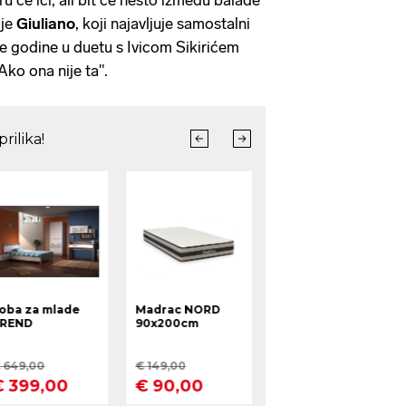
 je
Giuliano
, koji najavljuje samostalni
le godine u duetu s Ivicom Sikirićem
ko ona nije ta".