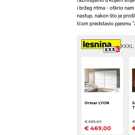
i bržeg ritma - otkrio nam
nastup, nakon što je proš
Ićom predstavio pjesmu "A