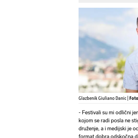
Glazbenik Giuliano Danic |
Foto
- Festivali su mi odlični j
kojom se radi posla ne st
druženje, a i medijski je o
format dobra odskočna d