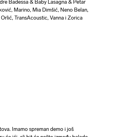
Madre Badessa & Baby Lasagna & Petar
ković, Marino, Mia Dimšić, Neno Belan,
 Orlić, TransAcoustic, Vanna i Zorica
gotova. Imamo spreman demo i još
 će ići, ali bit će nešto između balade