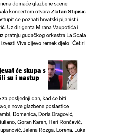
 imena domaće glazbene scene.
ivala koncertom otvara
Zlatan Stipišić
stupit će poznati hrvatski pijanist i
ić
. Uz dirigenta Mirana Vaupotića i
 uz pratnju gudačkog orkestra La Scala
e izvesti Vivaldijevo remek djelo "Četiri
evat će skupa s
li su i nastup
e za posljednji dan, kad će biti
a svoje nove glazbene poslastice
Cambi, Domenica, Doris Dragović,
uliano, Goran Karan, Hari Rončević,
e Županović, Jelena Rozga, Lorena, Luka