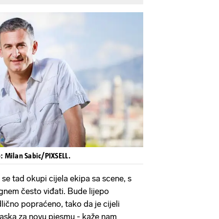
: Milan Sabic/PIXSELL.
er se tad okupi cijela ekipa sa scene, s
ignem često viđati. Bude lijepo
dlično popraćeno, tako da je cijeli
aska za novu pjesmu - kaže nam