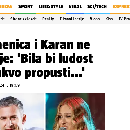
SHOW
SPORT
LIFE&STYLE
VIRAL
SCI/TECH
EXPRES
zde
Strane zvijezde
Reality
Filmovi i serije
Video
Kino
TV Pr
enica i Karan ne
e: 'Bila bi ludost
kvo propusti...'
24. u 18:09