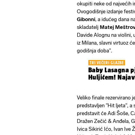
okupiti neke od najvećih
Ovogodišnje izdanje fest
Gibonni
, a idućeg dana na
skladatelj
Matej Meštrov
Davide Alognu na violini,
iz Milana, slavni virtuoz ć
godišnja doba".
TRI VEČERI GLAZBE
Baby Lasagna pj
Huljićem! Najavi
Veliko finale rezervirano j
predstavljen "Hit ljeta", 
predstavit će Adi Šoše, 
Dražen Zečić & Anđela, Gi
Ivica Sikirić Ićo, Ivan Iv