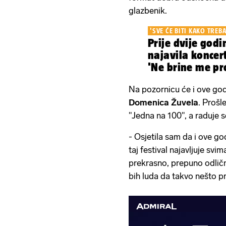
glazbenik.
'SVE ĆE BITI KAKO TREBA
Prije dvije god
najavila koncer
'Ne brine me pro
Na pozornicu će i ove god
Domenica Žuvela
. Prošl
"Jedna na 100", a raduje 
- Osjetila sam da i ove g
taj festival najavljuje sv
prekrasno, prepuno odlični
bih luda da takvo nešto p