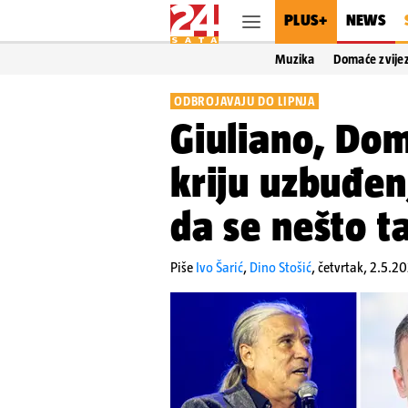
PLUS+
NEWS
Muzika
Domaće zvije
ODBROJAVAJU DO LIPNJA
Giuliano, Dom
kriju uzbuđenj
da se nešto ta
Piše
Ivo Šarić
,
Dino Stošić
,
četvrtak, 2.5.20