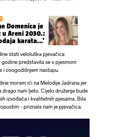
'
ine Domenica je
t u Areni 2030.:
daja karata...'
ine stati veloluška pjevačica
e godine predstavila se s pjesmom
se i ovogodišnjem nastupu.
odine moram ići na Melodije Jadrana jer
ima drago nam ljeto. Cijelo druženje bude
h izvođača i kvalitetnih pjesama. Bila
ropustim - priznala nam je pjevačica.