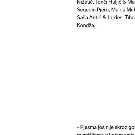
Nižetić, Tonči Huljić & 
Šegedin Pjero, Marija Mir
Saša Antić & Jordes, Tiho
Kondža.
- Pjesma još nije skroz 
razmišljamo u kojem smjeru