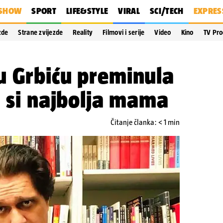
SHOW
SPORT
LIFE&STYLE
VIRAL
SCI/TECH
EXPRES
zde
Strane zvijezde
Reality
Filmovi i serije
Video
Kino
TV Pr
u Grbiću preminula
a si najbolja mama
Čitanje članka: < 1 min