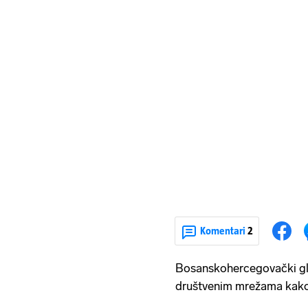
Komentari
2
Bosanskohercegovački glu
društvenim mrežama kako