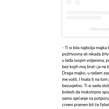
Objavu dije
- Ti si bila najbolja majka
požrtvovna ali nikada žrtva
u leđa svojim voljenima, po
bez kojih moj brat i ja ne 
Draga majko, u našem zad
me voliš. I hvala ti na tom
bezuvjetno. Ti si sada sl
bolesti da mukotrpno sput
samo sjećanje na potporu i 
crveni pramen bit će fata