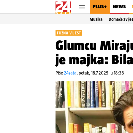
PLUS+
NEWS
Muzika
Domaće zvije
TUŽNA VIJEST
Glumcu Miraj
je majka: Bil
Piše
24sata
,
petak, 18.7.2025. u 18:38