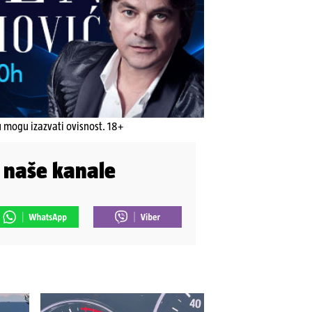
u mogu izazvati ovisnost. 18+
i naše kanale