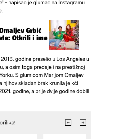
 te! - napisao je glumac na Instagramu
e.
Omaljev Grbić
te: Otkrili i ime
 2013. godine preselio u Los Angeles u
u, a osim toga predaje i na prestižnoj
 Yorku. S glumicom Marijom Omaljev
 njihov skladan brak krunila je kći
2021. godine, a prije dvije godine dobili