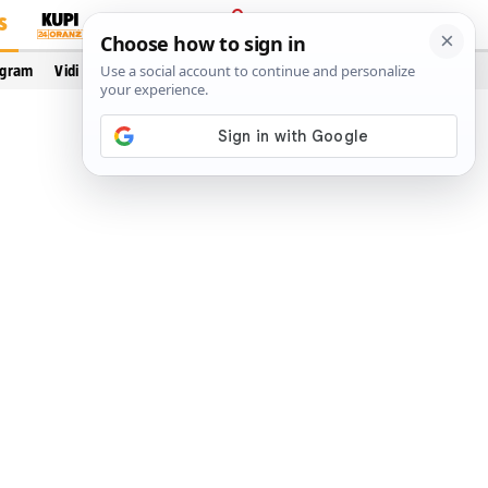
S
PRIJAVA
ogram
Vidi još…