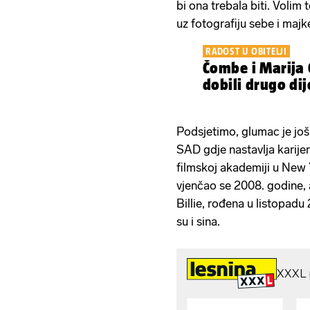
bi ona trebala biti. Volim
uz fotografiju sebe i majk
RADOST U OBITELJI
Čombe i Marija 
dobili drugo dije
Podsjetimo, glumac je još
SAD gdje nastavlja karijer
filmskoj akademiji u New
vjenčao se 2008. godine, a
Billie, rođena u listopadu 
su i sina.