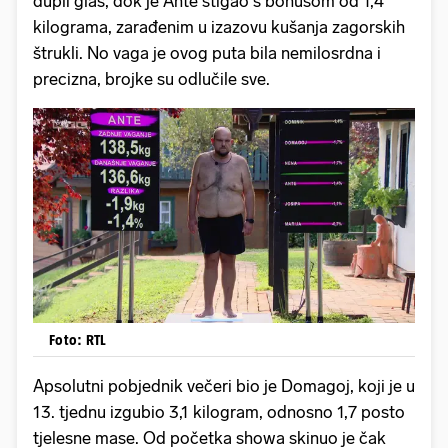
dupli glas, dok je Ante stigao s bonusom od 1,4
kilograma, zarađenim u izazovu kušanja zagorskih
štrukli. No vaga je ovog puta bila nemilosrdna i
precizna, brojke su odlučile sve.
Foto: RTL
Apsolutni pobjednik večeri bio je Domagoj, koji je u
13. tjednu izgubio 3,1 kilogram, odnosno 1,7 posto
tjelesne mase. Od početka showa skinuo je čak