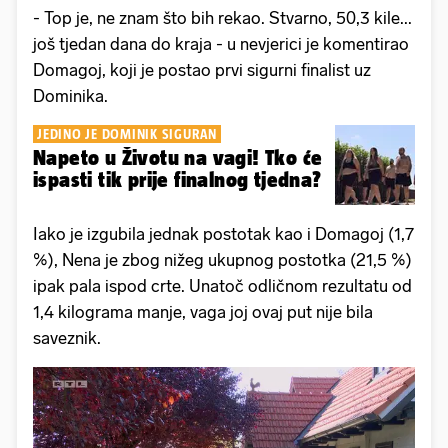
- Top je, ne znam što bih rekao. Stvarno, 50,3 kile...
još tjedan dana do kraja - u nevjerici je komentirao
Domagoj, koji je postao prvi sigurni finalist uz
Dominika.
JEDINO JE DOMINIK SIGURAN
Napeto u Životu na vagi! Tko će
ispasti tik prije finalnog tjedna?
Iako je izgubila jednak postotak kao i Domagoj (1,7
%), Nena je zbog nižeg ukupnog postotka (21,5 %)
ipak pala ispod crte. Unatoč odličnom rezultatu od
1,4 kilograma manje, vaga joj ovaj put nije bila
saveznik.