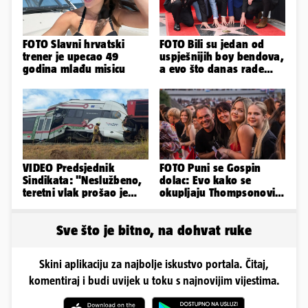
FOTO Slavni hrvatski
FOTO Bili su jedan od
trener je upecao 49
uspješnijih boy bendova,
godina mlađu misicu
a evo što danas rade
članovi skupine NSYNC
VIDEO Predsjednik
FOTO Puni se Gospin
Sindikata: "Neslužbeno,
dolac: Evo kako se
teretni vlak prošao je
okupljaju Thompsonovi
kroz signal 'STOJ'..."
obožavatelji u Imotskom
Sve što je bitno, na dohvat ruke
Skini aplikaciju za najbolje iskustvo portala. Čitaj,
komentiraj i budi uvijek u toku s najnovijim vijestima.