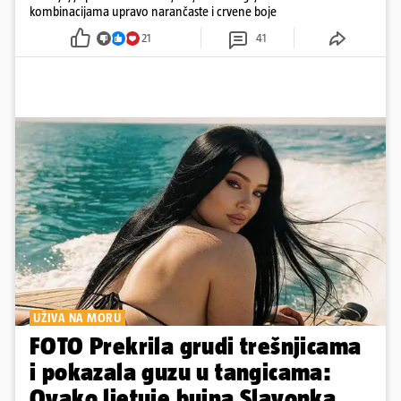
kombinacijama upravo narančaste i crvene boje
21
41
UŽIVA NA MORU
FOTO Prekrila grudi trešnjicama
i pokazala guzu u tangicama:
Ovako ljetuje bujna Slavonka