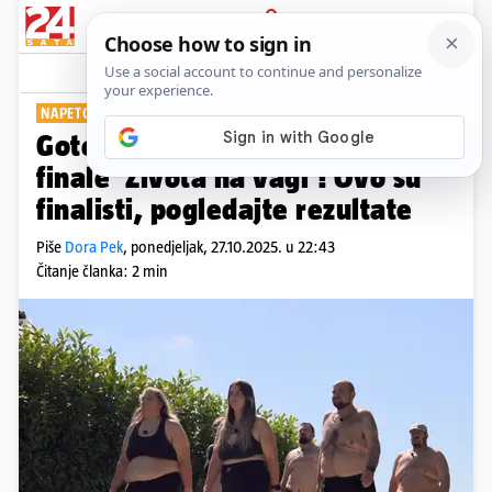
PRIJAVA
Show
Komentari
0
NAPETOST, EMOCIJE I BROJKE
Gotovo posljednje vaganje pred
finale 'Života na vagi'! Ovo su
finalisti, pogledajte rezultate
Piše
Dora Pek
,
ponedjeljak, 27.10.2025. u 22:43
Čitanje članka: 2 min