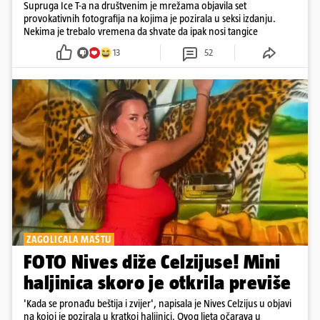
Supruga Ice T-a na društvenim je mrežama objavila set
provokativnih fotografija na kojima je pozirala u seksi izdanju.
Nekima je trebalo vremena da shvate da ipak nosi tangice
13
52
ZAGOLICALA MAŠTU
FOTO Nives diže Celzijuse! Mini
haljinica skoro je otkrila previše
'Kada se pronađu beštija i zvijer', napisala je Nives Celzijus u objavi
na kojoj je pozirala u kratkoj haljinici. Ovog ljeta očarava u