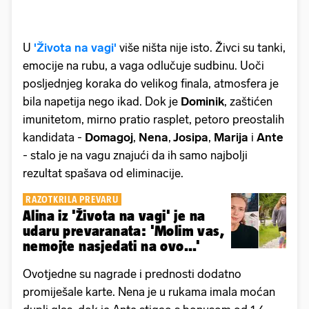
U
'Života na vagi'
više ništa nije isto. Živci su tanki,
emocije na rubu, a vaga odlučuje sudbinu. Uoči
posljednjeg koraka do velikog finala, atmosfera je
bila napetija nego ikad. Dok je
Dominik
, zaštićen
imunitetom, mirno pratio rasplet, petoro preostalih
kandidata -
Domagoj
,
Nena
,
Josipa
,
Marija
i
Ante
- stalo je na vagu znajući da ih samo najbolji
rezultat spašava od eliminacije.
RAZOTKRILA PREVARU
Alina iz 'Života na vagi' je na
udaru prevaranata: 'Molim vas,
nemojte nasjedati na ovo...'
Ovotjedne su nagrade i prednosti dodatno
promiješale karte. Nena je u rukama imala moćan