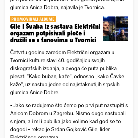
glumica Anica Dobra, najavila je Tvornica.
PROMOVIRALI ALBUME
Gile i Švaba iz sastava Električni
orgazam potpisivali ploče i
družili se s fanovima u Tvornici
Četvrtu godinu zaredom Električni orgazam u
Tvornici kulture slavi 40. godišnjicu svojih
diskografskih izdanja, a ovoga će puta publika
plesati ''Kako bubanj kaže'', odnosno „kako Čavke
kaže“, uz nastup jedne od najistaknutijih srpskih
glumica Anice Dobre.
- Jako se radujemo što ćemo po prvi put nastupiti s
Anicom Dobrom u Zagrebu. Nismo dugo nastupali
s njom, a i mi i publika jako volimo kad god se to
dogodi - rekao je Srđan Gojković Gile, lider
Električnog orgazma.