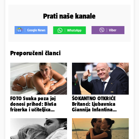
Prati naše kanale
Preporučeni članci
FOTO Svaka poza joj
ŠOKANTNO OTKRIĆE
donosi prihod: Bivša
Britanci: Ljubavnica
frizerka i učiteljica
Giannija Infantina
oblinama je zapalila
isplaćena je novcem
Instagram
Uefe!?