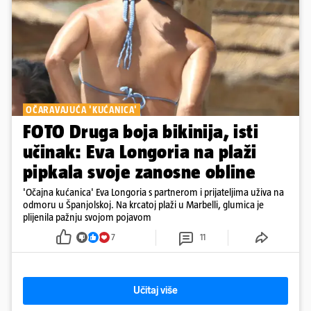
OČARAVAJUĆA 'KUĆANICA'
FOTO Druga boja bikinija, isti
učinak: Eva Longoria na plaži
pipkala svoje zanosne obline
'Očajna kućanica' Eva Longoria s partnerom i prijateljima uživa na
odmoru u Španjolskoj. Na krcatoj plaži u Marbelli, glumica je
plijenila pažnju svojom pojavom
7
11
Učitaj više