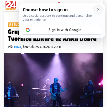
PRIJAVA
Show
Komentari
0
U STUDENOM
Grupa Električni orgazam stiže u
Tvornicu Kulture uz Anicu Dobru
Piše
HINA
,
četvrtak, 25.4.2024. u 20:11