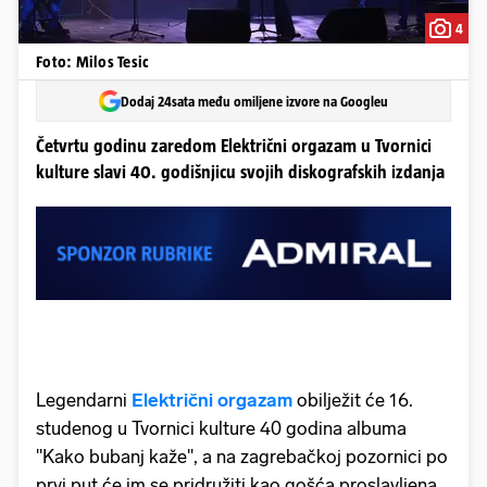
4
Foto: Milos Tesic
Dodaj 24sata među omiljene izvore na Googleu
Četvrtu godinu zaredom Električni orgazam u Tvornici
kulture slavi 40. godišnjicu svojih diskografskih izdanja
Legendarni
Električni orgazam
obilježit će 16.
studenog u Tvornici kulture 40 godina albuma
''Kako bubanj kaže'', a na zagrebačkoj pozornici po
prvi put će im se pridružiti kao gošća proslavljena