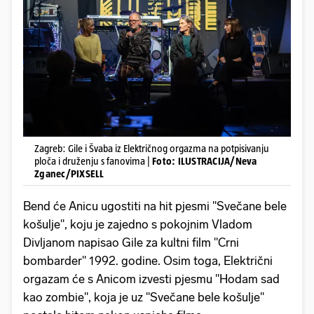
Zagreb: Gile i Švaba iz Električnog orgazma na potpisivanju
ploča i druženju s fanovima |
Foto: ILUSTRACIJA/Neva
Zganec/PIXSELL
Bend će Anicu ugostiti na hit pjesmi ''Svečane bele
košulje'', koju je zajedno s pokojnim Vladom
Divljanom napisao Gile za kultni film "Crni
bombarder" 1992. godine. Osim toga, Električni
orgazam će s Anicom izvesti pjesmu ''Hodam sad
kao zombie'', koja je uz ''Svečane bele košulje''