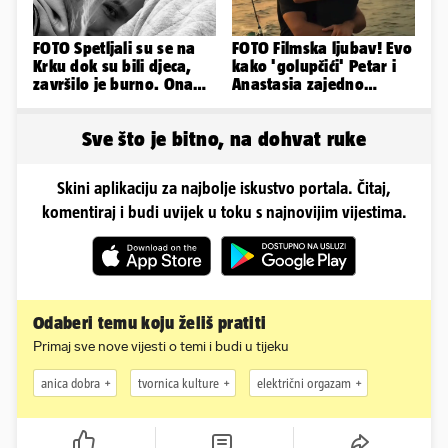
FOTO Spetljali su se na
FOTO Filmska ljubav! Evo
Krku dok su bili djeca,
kako 'golupčići' Petar i
završilo je burno. Ona
Anastasia zajedno
sad želi 50 milijuna eura
provode ljetne dane
Sve što je bitno, na dohvat ruke
Skini aplikaciju za najbolje iskustvo portala. Čitaj,
komentiraj i budi uvijek u toku s najnovijim vijestima.
Odaberi temu koju želiš pratiti
Primaj sve nove vijesti o temi i budi u tijeku
anica dobra
tvornica kulture
električni orgazam