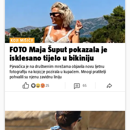
KOJI MIŠIĆI!
FOTO Maja Šuput pokazala je
isklesano tijelo u bikiniju
Pjevačica je na društvenim mrežama objavila novu ljetnu
fotografiju na kojoj je pozirala u kupaćem. Mnogi pratitelji
pohvalili su njenu zavidnu liniju
25
65