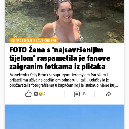
KUPAĆI KOJI SLAVI OBLINE
FOTO Žena s 'najsavršenijim
tijelom' raspametila je fanove
zaigranim fotkama iz plićaka
Manekenka Kelly Brook sa suprugom Jeremyjem Parisijem i
prijateljima uživa na godišnjem odmoru u Italiji. Oduševila je
obožavatelje fotografijama u kupaćem koji je istaknuo njene bujne
obline
4
15