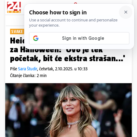
PRIJAVA
Show
Komentari
2
SVAKE GODINE ODUŠEVI
Heidi Klum najavila novi kostim
za Halloween: 'Ovo je tek
početak, bit će ekstra strašan...'
Piše
Sara Študir
,
četvrtak, 2.10.2025. u 10:33
Čitanje članka: 2 min