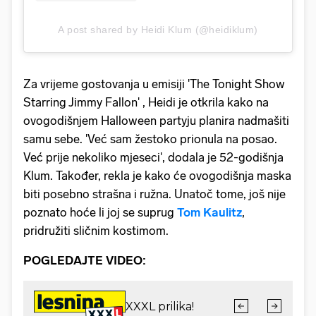
A post shared by Heidi Klum (@heidiklum)
Za vrijeme gostovanja u emisiji 'The Tonight Show
Starring Jimmy Fallon' , Heidi je otkrila kako na
ovogodišnjem Halloween partyju planira nadmašiti
samu sebe. 'Već sam žestoko prionula na posao.
Već prije nekoliko mjeseci', dodala je 52-godišnja
Klum. Također, rekla je kako će ovogodišnja maska
biti posebno strašna i ružna. Unatoč tome, još nije
poznato hoće li joj se suprug
Tom Kaulitz
,
pridružiti sličnim kostimom.
POGLEDAJTE VIDEO: