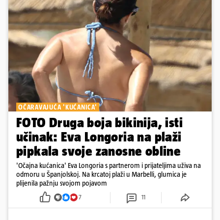
OČARAVAJUĆA 'KUĆANICA'
FOTO Druga boja bikinija, isti
učinak: Eva Longoria na plaži
pipkala svoje zanosne obline
'Očajna kućanica' Eva Longoria s partnerom i prijateljima uživa na
odmoru u Španjolskoj. Na krcatoj plaži u Marbelli, glumica je
plijenila pažnju svojom pojavom
7
11