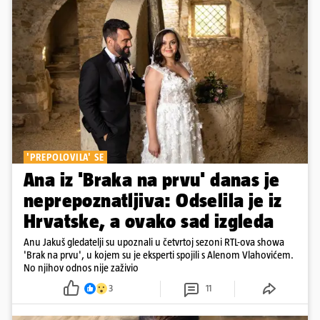
'PREPOLOVILA' SE
Ana iz 'Braka na prvu' danas je
neprepoznatljiva: Odselila je iz
Hrvatske, a ovako sad izgleda
Anu Jakuš gledatelji su upoznali u četvrtoj sezoni RTL-ova showa
'Brak na prvu', u kojem su je eksperti spojili s Alenom Vlahovićem.
No njihov odnos nije zaživio
3
11