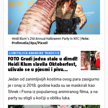
Heidi Klum's 21st Annual Halloween Party In NYC |
Foto:
Profimedia/dpa/Pixsell
LJUBITELJICA BAVARSKE TRADICIJE
FOTO Grudi jedva stale u dirndl!
Heidi Klum slavila Oktoberfest,
uživalo se u pjesmi i pivu...
Jedan od zanimljivijih kostima ovog para zasigurno
je i onaj iz 2018. godine kada su se maskirali kao
Shrek i Fiona iz popularnog animiranog filma, a na
party su stigli u kočiji u obliku luka.