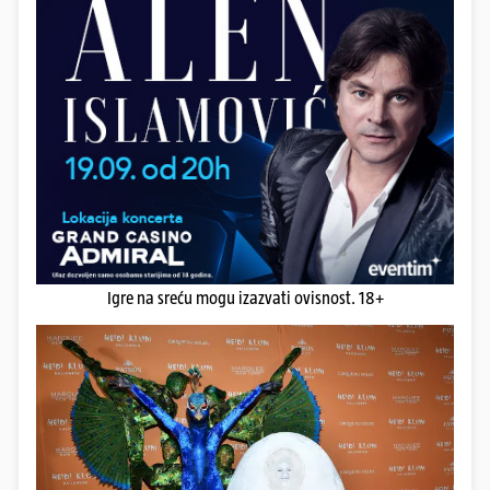
Igre na sreću mogu izazvati ovisnost. 18+