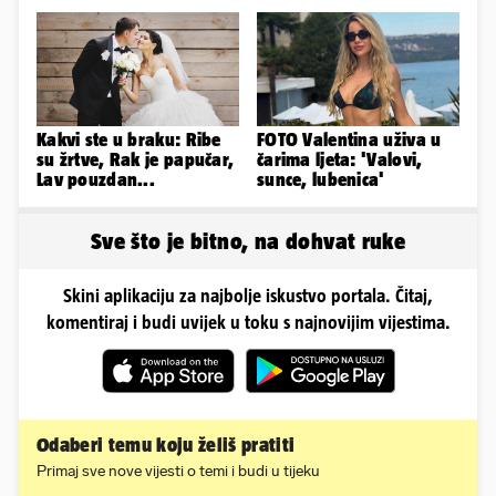
mu mnoge komplikacije
Kakvi ste u braku: Ribe
FOTO Valentina uživa u
su žrtve, Rak je papučar,
čarima ljeta: 'Valovi,
Lav pouzdan...
sunce, lubenica'
Sve što je bitno, na dohvat ruke
Skini aplikaciju za najbolje iskustvo portala. Čitaj,
komentiraj i budi uvijek u toku s najnovijim vijestima.
Odaberi temu koju želiš pratiti
Primaj sve nove vijesti o temi i budi u tijeku