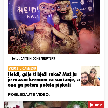
Foto: CAITLIN OCHS/REUTERS
VRUĆE U CANNESU
Heidi, gdje ti bježi ruka? Muž ju
je mazao kremom za sunčanje, a
ona ga potom počela pipkati
POGLEDAJTE VIDEO:
01:32