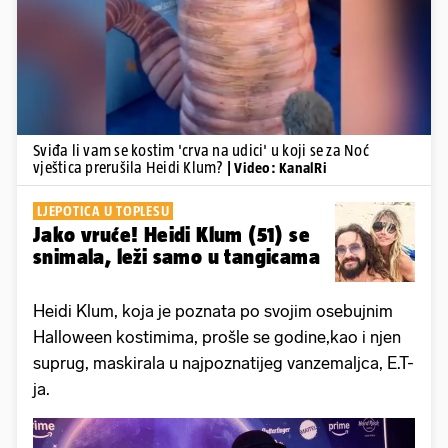
Sviđa li vam se kostim 'crva na udici' u koji se za Noć
vještica prerušila Heidi Klum?
| Video: KanalRi
LJEPOTICA U TOPLESU
Jako vruće! Heidi Klum (51) se
snimala, leži samo u tangicama
Heidi Klum, koja je poznata po svojim osebujnim
Halloween kostimima, prošle se godine,kao i njen
suprug, maskirala u najpoznatijeg vanzemaljca, E.T-
ja.