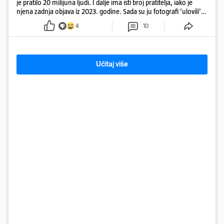
je pratilo 20 milijuna ljudi. I dalje ima isti broj pratitelja, iako je
njena zadnja objava iz 2023. godine. Sada su ju fotografi 'ulovili'
na Ibizi
4
10
Učitaj više