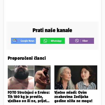
Prati naše kanale
Preporučeni članci
FOTO Stručnjaci o Ervinu:
Vječno mladi: Ovim
Tih 180 kg je previše,
znakovima Zodijaka
vježbao on ili ne, prijete
godine ništa ne mogu!