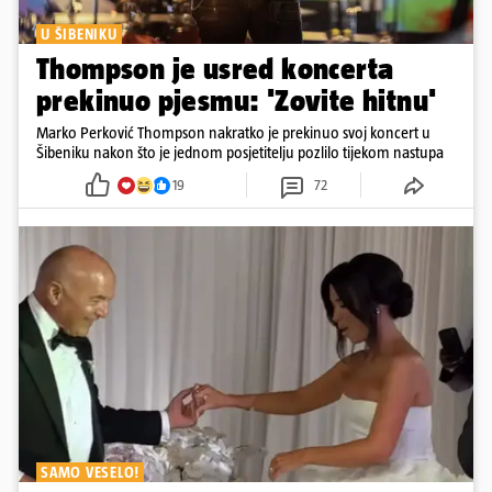
U ŠIBENIKU
Thompson je usred koncerta
prekinuo pjesmu: 'Zovite hitnu'
Marko Perković Thompson nakratko je prekinuo svoj koncert u
Šibeniku nakon što je jednom posjetitelju pozlilo tijekom nastupa
19
72
SAMO VESELO!