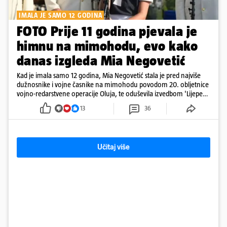
IMALA JE SAMO 12 GODINA
FOTO Prije 11 godina pjevala je
himnu na mimohodu, evo kako
danas izgleda Mia Negovetić
Kad je imala samo 12 godina, Mia Negovetić stala je pred najviše
dužnosnike i vojne časnike na mimohodu povodom 20. obljetnice
vojno-redarstvene operacije Oluja, te oduševila izvedbom 'Lijepe
naše'
13
36
Učitaj više