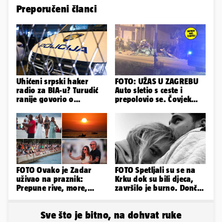
Preporučeni članci
Uhićeni srpski haker
FOTO: UŽAS U ZAGREBU
radio za BIA-u? Turudić
Auto sletio s ceste i
ranije govorio o
prepolovio se. Čovjek
predmetu nacionalne
poginuo, ima ozlijeđenih
sigurnosti
FOTO Ovako je Zadar
FOTO Spetljali su se na
uživao na praznik:
Krku dok su bili djeca,
Prepune rive, more,
završilo je burno. Dončić
sunce i čarobni zalazak
i Anamaria u novoj fazi
sunca
Sve što je bitno, na dohvat ruke