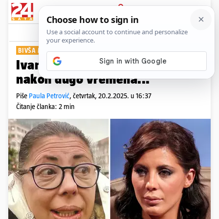
PRIJAVA
Show
Komentari
29
BIVŠA MISS HRVATSKE
Ivanu Paris snimili u javnosti
nakon dugo vremena...
Piše
Paula Petrović
,
četvrtak, 20.2.2025. u 16:37
Čitanje članka: 2 min