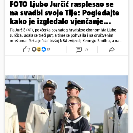
FOTO Ljubo Jurčić rasplesao se
na svadbi svoje Tije: Pogledajte
kako je izgledalo vjenčanje...
Tia Jurčić (41), pokćerka poznatog hrvatskog ekonomista Ljube
Jurčića, udala se treći put, a time se pohvalila i na društvenim
mrežama. Rekla je 'da' bivšoj NBA zvijezdi, Kennyju Smithu, a na
snimkama i fotografijama je pokazala vesele trenutke s vjenčanja
10
39