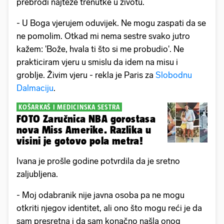
prebrodi najteže trenutke u životu.
- U Boga vjerujem oduvijek. Ne mogu zaspati da se
ne pomolim. Otkad mi nema sestre svako jutro
kažem: 'Bože, hvala ti što si me probudio'. Ne
prakticiram vjeru u smislu da idem na misu i
groblje. Živim vjeru - rekla je Paris za
Slobodnu
Dalmaciju
.
KOŠARKAŠ I MEDICINSKA SESTRA
FOTO Zaručnica NBA gorostasa
nova Miss Amerike. Razlika u
visini je gotovo pola metra!
Ivana je prošle godine potvrdila da je sretno
zaljubljena.
- Moj odabranik nije javna osoba pa ne mogu
otkriti njegov identitet, ali ono što mogu reći je da
sam presretna i da sam konačno našla onog