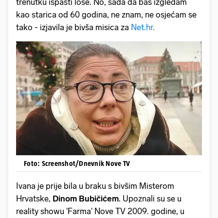
trenutku ispasti loše. No, sada da baš izgledam
kao starica od 60 godina, ne znam, ne osjećam se
tako - izjavila je bivša misica za
Net.hr.
Foto: Screenshot/Dnevnik Nove TV
Ivana je prije bila u braku s bivšim Misterom
Hrvatske,
Dinom Bubičićem
. Upoznali su se u
reality showu 'Farma' Nove TV 2009. godine, u