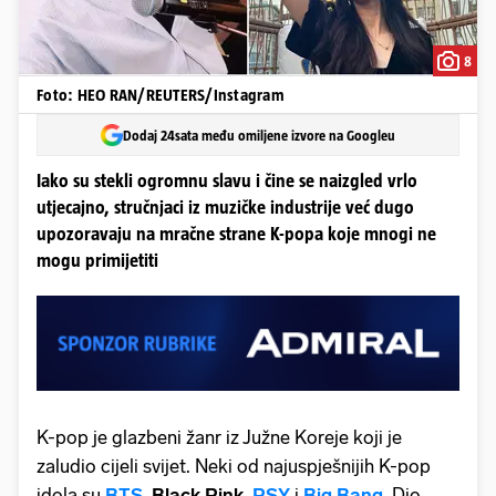
8
Foto: HEO RAN/REUTERS/Instagram
Dodaj 24sata među omiljene izvore na Googleu
Iako su stekli ogromnu slavu i čine se naizgled vrlo
utjecajno, stručnjaci iz muzičke industrije već dugo
upozoravaju na mračne strane K-popa koje mnogi ne
mogu primijetiti
K-pop je glazbeni žanr iz Južne Koreje koji je
zaludio cijeli svijet. Neki od najuspješnijih K-pop
idola su
BTS
,
Black Pink
,
PSY
i
Big Bang
. Dio