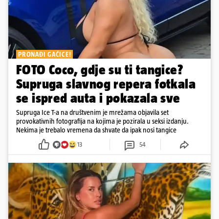
PRONAĐI GAĆICE!
FOTO Coco, gdje su ti tangice?
Supruga slavnog repera fotkala
se ispred auta i pokazala sve
Supruga Ice T-a na društvenim je mrežama objavila set
provokativnih fotografija na kojima je pozirala u seksi izdanju.
Nekima je trebalo vremena da shvate da ipak nosi tangice
13
54