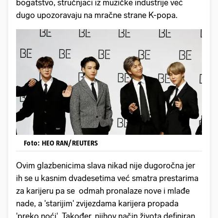
bogatstvo, stručnjaci iz muzičke industrije već
dugo upozoravaju na mračne strane K-popa.
Foto: HEO RAN/REUTERS
Ovim glazbenicima slava nikad nije dugoročna jer
ih se u kasnim dvadesetima već smatra prestarima
za karijeru pa se odmah pronalaze nove i mlađe
nade, a 'starijim' zvijezdama karijera propada
'preko noći'. Također, njihov način života definiran