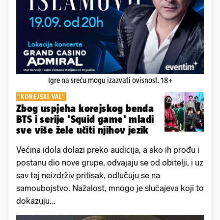
Igre na sreću mogu izazvati ovisnost. 18+
'KOREJSKI VAL'
Zbog uspjeha korejskog benda
BTS i serije 'Squid game' mladi
sve više žele učiti njihov jezik
Većina idola dolazi preko audicija, a ako ih prođu i
postanu dio nove grupe, odvajaju se od obitelji, i uz
sav taj neizdrživ pritisak, odlučuju se na
samoubojstvo. Nažalost, mnogo je slučajeva koji to
dokazuju...