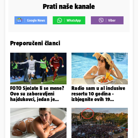
Prati naše kanale
Preporučeni članci
FOTO Sjećate li se mene?
Radio sam u al inclusive
Ovo su zaboravljeni
resortu 10 godina -
hajdukovci, jedan je
izbjegnite ovih 19
napuhao 3,3 promila...
grešaka i olakšajte si
odmor