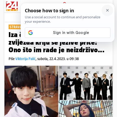
PRIJAVA
Show
Komentari
0
STRAVA I UŽAS
Iza čestih smrti mladih K-pop
zvijezda kriju se jezive priče:
Ono što im rade je neizdrživo...
Piše
Viktorija Palić
,
subota, 22.4.2023. u 09:38