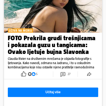
UŽIVA NA MORU
FOTO Prekrila grudi trešnjicama
i pokazala guzu u tangicama:
Ovako ljetuje bujna Slavonka
Claudia Rivier na društvenim mrežama je objavila fotografije s
ljetovanja. Kako navodi, odmara na Jadranu, i to u oskudnim
kombinacijama koje nisu ostavile njene pratitelje ravnodušnima
5
27
Učitaj više