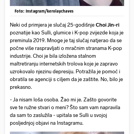
Foto: Instagram/kerolaychaves
Neki od primjera je slučaj 25-godišnje
Choi Jin-ri
poznatije kao Sulli, glumice i K-pop zvijezde koja je
preminula 2019. Mnoge je taj slučaj natjerao da se
počne više raspravljati o mračnim stranama K-pop
industrije. Choi je bila izložena stalnom
maltretiranju internetskih trolova koje je zapravo
uzrokovalo njezinu depresiju. Potražila je pomoć i
obratila se agenciji s ciljem da je zaštite. No, bilo je
prekasno.
- Ja nisam loša osoba. Žao mi je. Zašto govorite
sve te ružne stvari o meni? Što sam vam napravila
da sam to zaslužila - upitala se Sulli u svojoj
posljednjoj objavi na Instagramu.