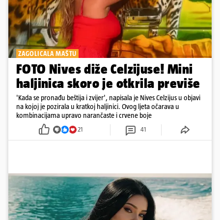
ZAGOLICALA MAŠTU
FOTO Nives diže Celzijuse! Mini
haljinica skoro je otkrila previše
'Kada se pronađu beštija i zvijer', napisala je Nives Celzijus u objavi
na kojoj je pozirala u kratkoj haljinici. Ovog ljeta očarava u
kombinacijama upravo narančaste i crvene boje
21
41