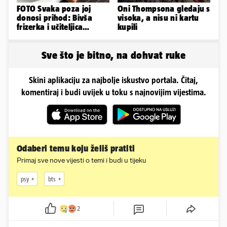
FOTO Svaka poza joj
Oni Thompsona gledaju s
donosi prihod: Bivša
visoka, a nisu ni kartu
frizerka i učiteljica
kupili
oblinama je zapalila
Instagram
Sve što je bitno, na dohvat ruke
Skini aplikaciju za najbolje iskustvo portala. Čitaj,
komentiraj i budi uvijek u toku s najnovijim vijestima.
Odaberi temu koju želiš pratiti
Primaj sve nove vijesti o temi i budi u tijeku
psy
bts
2