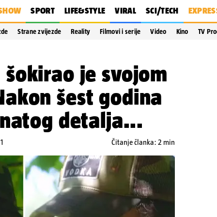
SHOW
SPORT
LIFE&STYLE
VIRAL
SCI/TECH
EXPRES
zde
Strane zvijezde
Reality
Filmovi i serije
Video
Kino
TV Pr
šokirao je svojom
akon šest godina
natog detalja...
01
Čitanje članka: 2 min