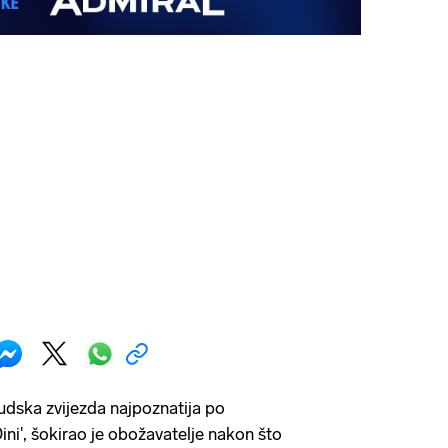
vudska zvijezda najpoznatija po
ni', šokirao je obožavatelje nakon što