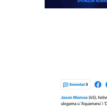
Komentari
3
Jason Momoa
(45), holi
ulogama u 'Aquamanu' i 'Di