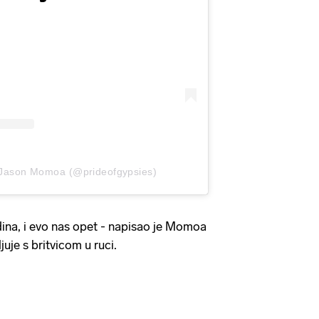
 Jason Momoa (@prideofgypsies)
dina, i evo nas opet - napisao je Momoa
juje s britvicom u ruci.