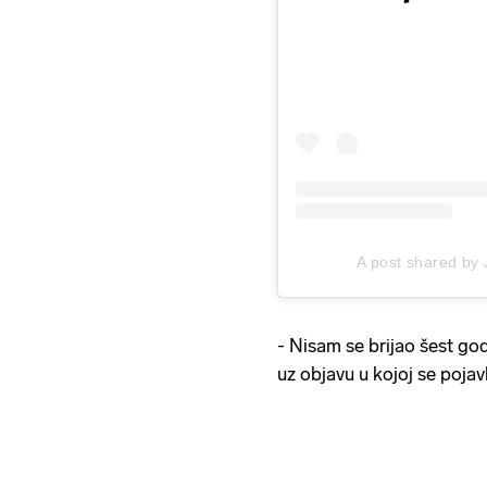
A post shared by
- Nisam se brijao šest go
uz objavu u kojoj se pojavl