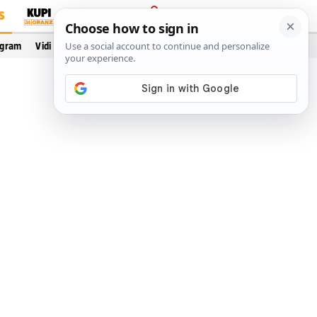
S
PRIJAVA
ogram
Vidi još…