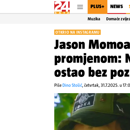
PLUS+
NEWS
Muzika
Domaće zvije
OTKRIO NA INSTAGRAMU
Jason Momoa 
promjenom: N
ostao bez poz
Piše
Dino Stošić
,
četvrtak, 31.7.2025. u 17: