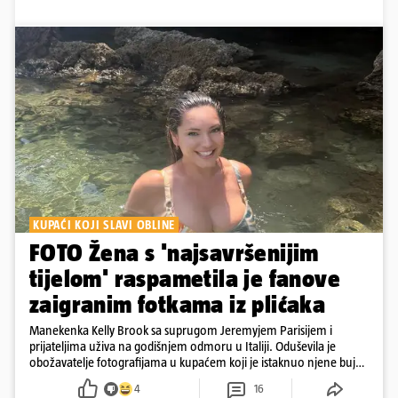
KUPAĆI KOJI SLAVI OBLINE
FOTO Žena s 'najsavršenijim
tijelom' raspametila je fanove
zaigranim fotkama iz plićaka
Manekenka Kelly Brook sa suprugom Jeremyjem Parisijem i
prijateljima uživa na godišnjem odmoru u Italiji. Oduševila je
obožavatelje fotografijama u kupaćem koji je istaknuo njene bujne
obline
4
16