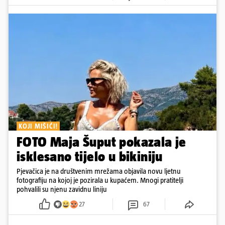
KOJI MIŠIĆI!
FOTO Maja Šuput pokazala je
isklesano tijelo u bikiniju
Pjevačica je na društvenim mrežama objavila novu ljetnu
fotografiju na kojoj je pozirala u kupaćem. Mnogi pratitelji
pohvalili su njenu zavidnu liniju
27
67