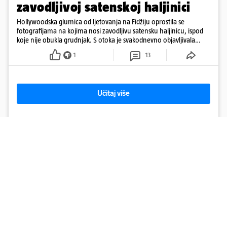
zavodljivoj satenskoj haljinici
Hollywoodska glumica od ljetovanja na Fidžiju oprostila se
fotografijama na kojima nosi zavodljivu satensku haljinicu, ispod
koje nije obukla grudnjak. S otoka je svakodnevno objavljivala
fotografije u kupaćem
1
13
Učitaj više