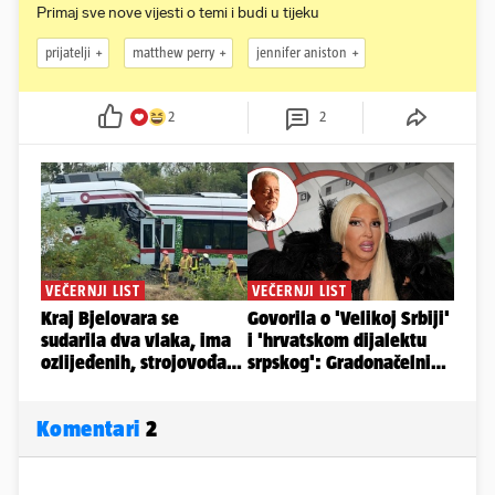
Primaj sve nove vijesti o temi i budi u tijeku
prijatelji
matthew perry
jennifer aniston
2
2
Komentari
2