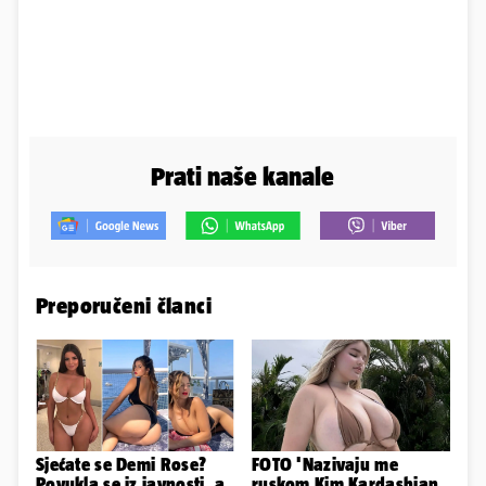
Prati naše kanale
Preporučeni članci
Sjećate se Demi Rose?
FOTO 'Nazivaju me
Povukla se iz javnosti, a
ruskom Kim Kardashian,