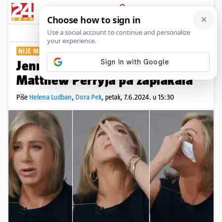
PRIJAVA
Show
Komentari
2
NIJE MOGLA SKRITI EMOCIJE
Jennifer Aniston prisjetila se
Matthew Perryja pa zaplakala
Piše
Helena Ludban
,
Dora Pek
,
petak, 7.6.2024. u 15:30