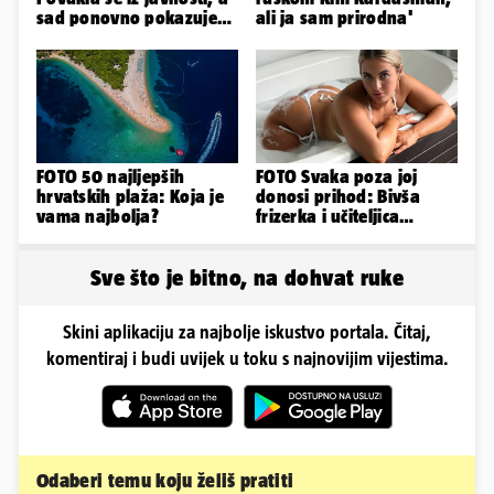
sad ponovno pokazuje
ali ja sam prirodna'
obline. Ovako izgleda
FOTO 50 najljepših
FOTO Svaka poza joj
hrvatskih plaža: Koja je
donosi prihod: Bivša
vama najbolja?
frizerka i učiteljica
oblinama je zapalila
Instagram
Sve što je bitno, na dohvat ruke
Skini aplikaciju za najbolje iskustvo portala. Čitaj,
komentiraj i budi uvijek u toku s najnovijim vijestima.
Odaberi temu koju želiš pratiti