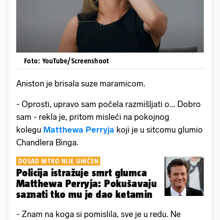
Foto: YouTube/Screenshoot
Aniston je brisala suze maramicom.
- Oprosti, upravo sam počela razmišljati o... Dobro
sam - rekla je, pritom misleći na pokojnog
kolegu
Matthewa Perryja
koji je u sitcomu glumio
Chandlera Binga.
DOSAD NITKO NIJE UHIĆEN
Policija istražuje smrt glumca
Matthewa Perryja: Pokušavaju
saznati tko mu je dao ketamin
- Znam na koga si pomislila, sve je u redu. Ne