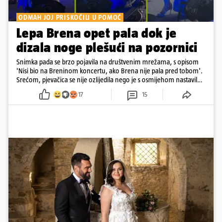
ODMAH JOJ PRISKOČILI U POMOĆ
Lepa Brena opet pala dok je
dizala noge plešući na pozornici
Snimka pada se brzo pojavila na društvenim mrežama, s opisom
'Nisi bio na Breninom koncertu, ako Brena nije pala pred tobom'.
Srećom, pjevačica se nije ozlijedila nego je s osmijehom nastavila
pjevati
17
15