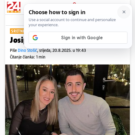
PRIJAVA
Show
Komentari
6
SRETNE VIJESTI
Josip Juranović postao je otac
Piše
Dino Stošić
,
srijeda, 20.8.2025. u 19:43
Čitanje članka: 1 min