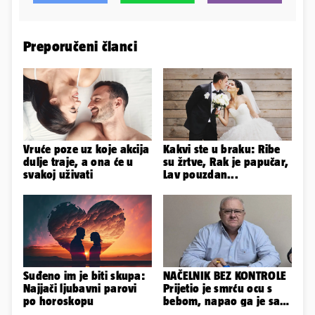
Preporučeni članci
Vruće poze uz koje akcija
Kakvi ste u braku: Ribe
dulje traje, a ona će u
su žrtve, Rak je papučar,
svakoj uživati
Lav pouzdan...
Suđeno im je biti skupa:
NAČELNIK BEZ KONTROLE
Najjači ljubavni parovi
Prijetio je smrću ocu s
po horoskopu
bebom, napao ga je sa
svoja dva sina!