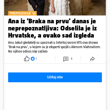
'PREPOLOVILA' SE
Ana iz 'Braka na prvu' danas je
neprepoznatljiva: Odselila je iz
Hrvatske, a ovako sad izgleda
Anu Jakuš gledatelji su upoznali u četvrtoj sezoni RTL-ova showa
'Brak na prvu', u kojem su je eksperti spojili s Alenom Vlahovićem.
No njihov odnos nije zaživio
1
4
Učitaj više