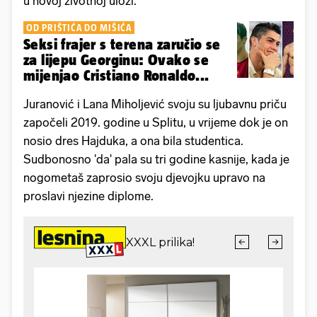
u novoj životnoj ulozi.
OD PRIŠTIĆA DO MIŠIĆA
Seksi frajer s terena zaručio se
za lijepu Georginu: Ovako se
mijenjao Cristiano Ronaldo...
Juranović i Lana Miholjević svoju su ljubavnu priču
započeli 2019. godine u Splitu, u vrijeme dok je on
nosio dres Hajduka, a ona bila studentica.
Sudbonosno 'da' pala su tri godine kasnije, kada je
nogometaš zaprosio svoju djevojku upravo na
proslavi njezine diplome.