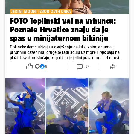
JEDINI MODNI IZBOR OVIH DANA
FOTO Toplinski val na vrhuncu:
Poznate Hrvatice znaju da je
spas u minijaturnom bikiniju
Dok neke dame uživaju u osvježenju na luksuznim jahtama i
privatnim bazenima, druge se rashlađuju uz more ili vježbaju na
plaži. U svakom slučaju, kupaći im je jedini pravi modni izbor ovih
dana
8
37