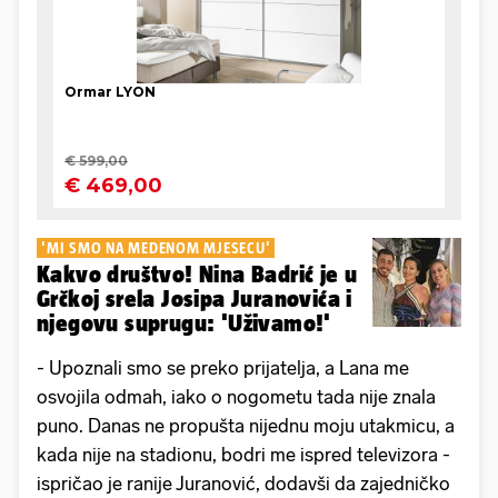
'MI SMO NA MEDENOM MJESECU'
Kakvo društvo! Nina Badrić je u
Grčkoj srela Josipa Juranovića i
njegovu suprugu: 'Uživamo!'
- Upoznali smo se preko prijatelja, a Lana me
osvojila odmah, iako o nogometu tada nije znala
puno. Danas ne propušta nijednu moju utakmicu, a
kada nije na stadionu, bodri me ispred televizora -
ispričao je ranije Juranović, dodavši da zajedničko