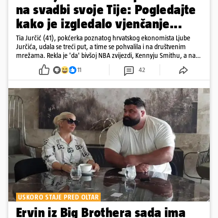
na svadbi svoje Tije: Pogledajte
kako je izgledalo vjenčanje...
Tia Jurčić (41), pokćerka poznatog hrvatskog ekonomista Ljube
Jurčića, udala se treći put, a time se pohvalila i na društvenim
mrežama. Rekla je 'da' bivšoj NBA zvijezdi, Kennyju Smithu, a na
snimkama i fotografijama je pokazala vesele trenutke s vjenčanja
11
42
USKORO STAJE PRED OLTAR
Ervin iz Big Brothera sada ima