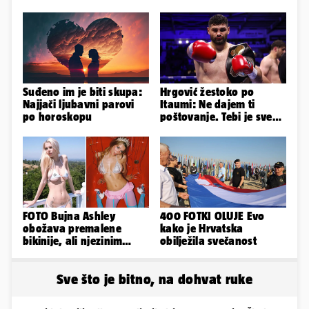
Suđeno im je biti skupa:
Hrgović žestoko po
Najjači ljubavni parovi
Itaumi: Ne dajem ti
po horoskopu
poštovanje. Tebi je sve
na pladnju, za Hrvata ih
'zaboli'
FOTO Bujna Ashley
400 FOTKI OLUJE Evo
obožava premalene
kako je Hrvatska
bikinije, ali njezinim
obilježila svečanost
fanovima to uopće ne
smeta
Sve što je bitno, na dohvat ruke