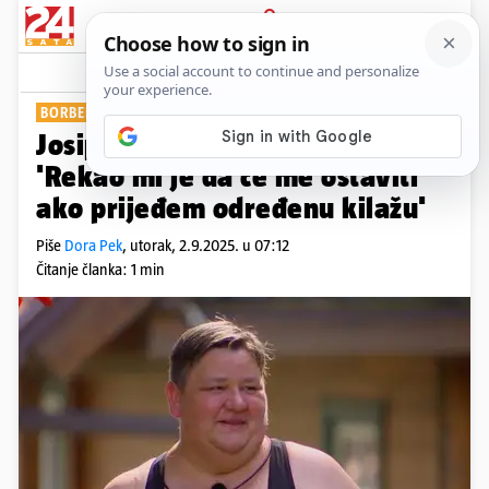
PRIJAVA
Show
Komentari
5
BORBENA SLAVONKA
Josipa ispričala tešku sudbinu:
'Rekao mi je da će me ostaviti
ako prijeđem određenu kilažu'
Piše
Dora Pek
,
utorak, 2.9.2025. u 07:12
Čitanje članka: 1 min