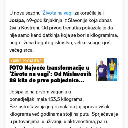
U novu sezonu
'Života na vagi'
zakoračila je i
Josipa
, 49-godišnjakinja iz Slavonije koja danas
živi u Kostreni. Od prvog trenutka pokazala je da
nije samo kandidatkinja koja se bori s kilogramima,
nego i žena bogatog iskustva, velike snage i još
većeg srca.
KAKVE PROMJENE!
FOTO Najveće transformacije u
'Životu na vagi': Od Mislavovih
89 kila do prve pobjednice...
Josipa je na prvom vaganju u
ponedjeljak imala 153,5 kilograma.
Bez ustručavanja je priznala da joj upravo višak
kilograma već godinama stoji na putu. Sprječava je
u putovanjima, u uživanju u aktivnostima, pa i u