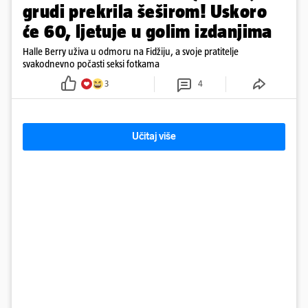
grudi prekrila šeširom! Uskoro
će 60, ljetuje u golim izdanjima
Halle Berry uživa u odmoru na Fidžiju, a svoje pratitelje
svakodnevno počasti seksi fotkama
3
4
Učitaj više