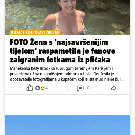
KUPAĆI KOJI SLAVI OBLINE
FOTO Žena s 'najsavršenijim
tijelom' raspametila je fanove
zaigranim fotkama iz plićaka
Manekenka Kelly Brook sa suprugom Jeremyjem Parisijem i
prijateljima uživa na godišnjem odmoru u Italiji. Oduševila je
obožavatelje fotografijama u kupaćem koji je istaknuo njene bujne
obline
4
15