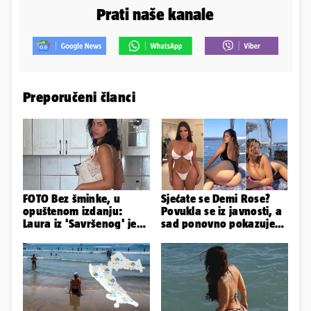
Prati naše kanale
Preporučeni članci
FOTO Bez šminke, u
Sjećate se Demi Rose?
opuštenom izdanju:
Povukla se iz javnosti, a
Laura iz 'Savršenog' je
sad ponovno pokazuje
objavila fotke sa svog
obline. Ovako izgleda
odmora