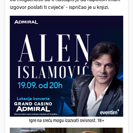
izgovor poslati ti cvijeće' - ispričao je u knjizi.
Igre na sreću mogu izazvati ovisnost. 18+