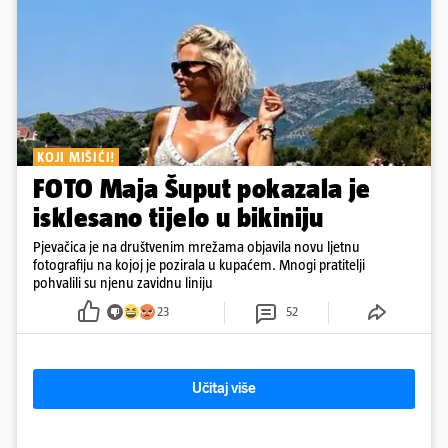
KOJI MIŠIĆI!
FOTO Maja Šuput pokazala je
isklesano tijelo u bikiniju
Pjevačica je na društvenim mrežama objavila novu ljetnu
fotografiju na kojoj je pozirala u kupaćem. Mnogi pratitelji
pohvalili su njenu zavidnu liniju
23
52
Učitaj više