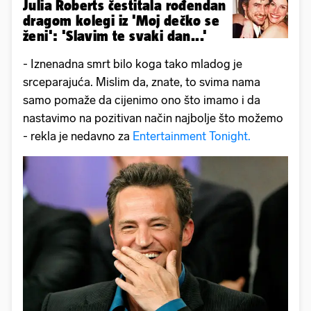
Julia Roberts čestitala rođendan
dragom kolegi iz 'Moj dečko se
ženi': 'Slavim te svaki dan...'
- Iznenadna smrt bilo koga tako mladog je
srceparajuća. Mislim da, znate, to svima nama
samo pomaže da cijenimo ono što imamo i da
nastavimo na pozitivan način najbolje što možemo
- rekla je nedavno za
Entertainment Tonight.