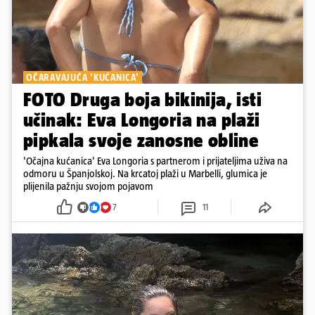
OČARAVAJUĆA 'KUĆANICA'
FOTO Druga boja bikinija, isti
učinak: Eva Longoria na plaži
pipkala svoje zanosne obline
'Očajna kućanica' Eva Longoria s partnerom i prijateljima uživa na
odmoru u Španjolskoj. Na krcatoj plaži u Marbelli, glumica je
plijenila pažnju svojom pojavom
7
11