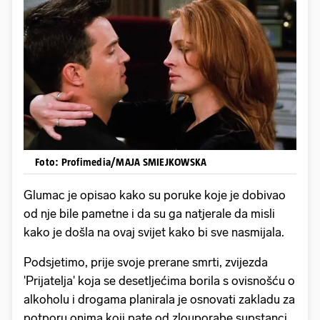
Foto: Profimedia/MAJA SMIEJKOWSKA
Glumac je opisao kako su poruke koje je dobivao
od nje bile pametne i da su ga natjerale da misli
kako je došla na ovaj svijet kako bi sve nasmijala.
Podsjetimo, prije svoje prerane smrti, zvijezda
'Prijatelja' koja se desetljećima borila s ovisnošću o
alkoholu i drogama planirala je osnovati zakladu za
potporu onima koji pate od zlouporabe supstanci.