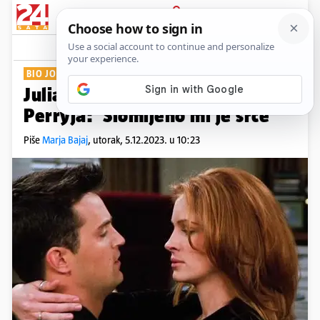
PRIJAVA
Show
Komentari
5
BIO JOJ JE BIVŠI
Julia Roberts o smrti Matthewa
Perryja: 'Slomljeno mi je srce'
Piše
Marja Bajaj
,
utorak, 5.12.2023. u 10:23