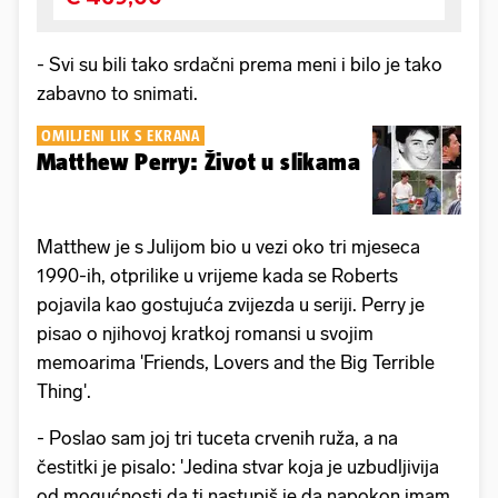
- Svi su bili tako srdačni prema meni i bilo je tako
zabavno to snimati.
OMILJENI LIK S EKRANA
Matthew Perry: Život u slikama
Matthew je s Julijom bio u vezi oko tri mjeseca
1990-ih, otprilike u vrijeme kada se Roberts
pojavila kao gostujuća zvijezda u seriji. Perry je
pisao o njihovoj kratkoj romansi u svojim
memoarima 'Friends, Lovers and the Big Terrible
Thing'.
- Poslao sam joj tri tuceta crvenih ruža, a na
čestitki je pisalo: 'Jedina stvar koja je uzbudljivija
od mogućnosti da ti nastupiš je da napokon imam