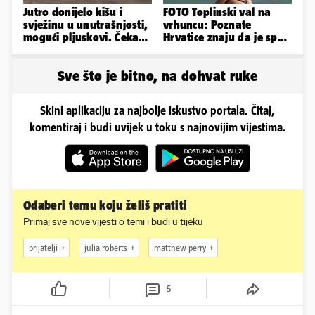
Jutro donijelo kišu i
FOTO Toplinski val na
svježinu u unutrašnjosti,
vrhuncu: Poznate
mogući pljuskovi. Čeka
Hrvatice znaju da je spas
nas vruć dan, bit će do
u minijaturnom bikiniju
36
Sve što je bitno, na dohvat ruke
Skini aplikaciju za najbolje iskustvo portala. Čitaj,
komentiraj i budi uvijek u toku s najnovijim vijestima.
Odaberi temu koju želiš pratiti
Primaj sve nove vijesti o temi i budi u tijeku
prijatelji
julia roberts
matthew perry
5