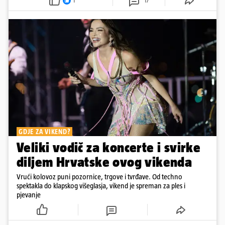
1
17
GDJE ZA VIKEND?
Veliki vodič za koncerte i svirke
diljem Hrvatske ovog vikenda
Vrući kolovoz puni pozornice, trgove i tvrđave. Od techno
spektakla do klapskog višeglasja, vikend je spreman za ples i
pjevanje