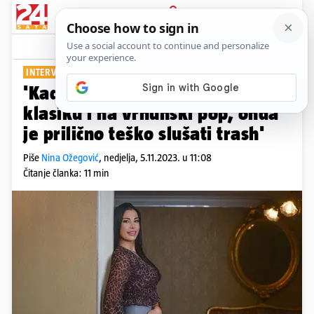
PRIJAVA
Show
Komentari
0
INTERVJU: SOFIJA PETROVIĆ
PLUS+
'Kad ste svoje uho namjestili na
klasiku i na vrhunski pop, onda
je prilično teško slušati trash'
Piše
Nina Ožegović
,
nedjelja, 5.11.2023. u 11:08
Čitanje članka: 11 min