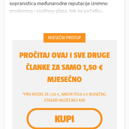
sopranistica međunarodne reputacije iznimno
prodornog i snažnog glasa, tek na početku
profesionalne karijere, smiješi joj se veliki uspjeh.
Da je nisu bez razloga proglasili jednom od
najtalentiranijih mladih opernih pjevačica na svijetu,
pokazala je u
Parizu
, gdje je ta izuzetno visoka,
vitka i komunikativna pjevačica, nesuđena
odbojkašica i pop zvijezda, te poliglot, ulogom
Aksinije
u
Šostakovičevoj
"
Lady Macbeth iz
Mecenskog kruga
" u režiji
Krzystofa
Warlikowskog
u
Operi Bastille
i na raznim
koncertima u
Operi Garnier
impresionirala
publiku.