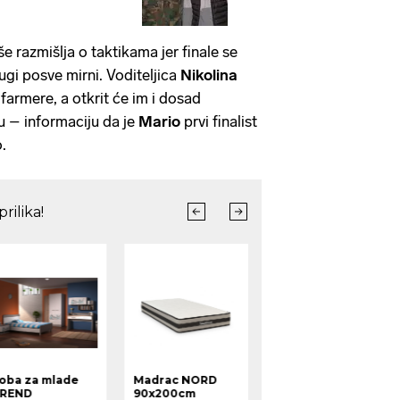
še razmišlja o taktikama jer finale se
drugi posve mirni. Voditeljica
Nikolina
 farmere, a otkrit će im i dosad
u – informaciju da je
Mario
prvi finalist
o.