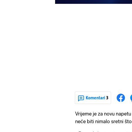
Komentari
3
Vrijeme je za novu napetu 
neće biti nimalo sretni št