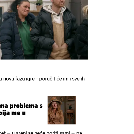
 novu fazu igre - poručit će im i sve ih
ma problema s
bija me u
ret – u areni se neće boriti sami – pa