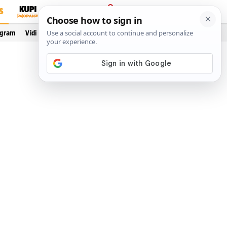
S
PRIJAVA
ogram
Vidi još…