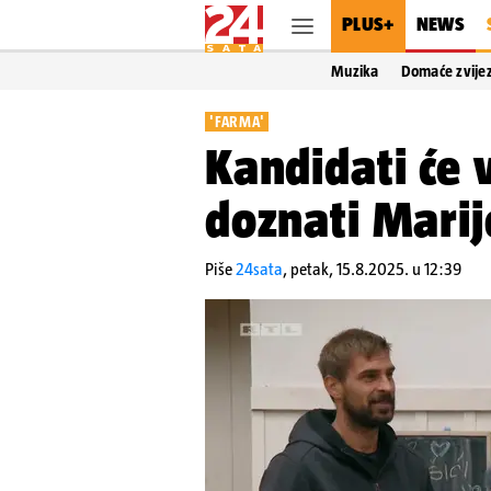
PLUS+
NEWS
Muzika
Domaće zvije
'FARMA'
Kandidati će 
doznati Marij
Piše
24sata
,
petak, 15.8.2025. u 12:39