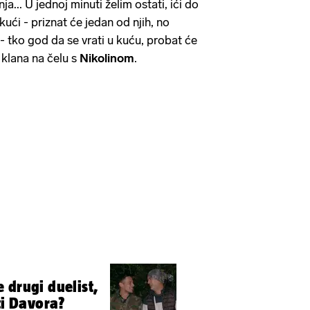
a... U jednoj minuti želim ostati, ići do
 kući - priznat će jedan od njih, no
n - tko god da se vrati u kuću, probat će
 klana na čelu s
Nikolinom
.
 drugi duelist,
ti Davora?