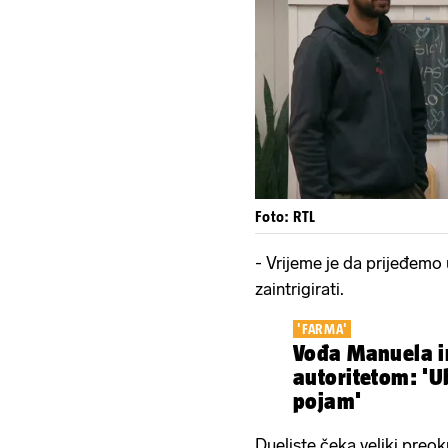
Foto: RTL
- Vrijeme je da prijeđemo u
zaintrigirati.
'FARMA'
Vođa Manuela i
autoritetom: 'U
pojam'
Dueliste čeka veliki preok