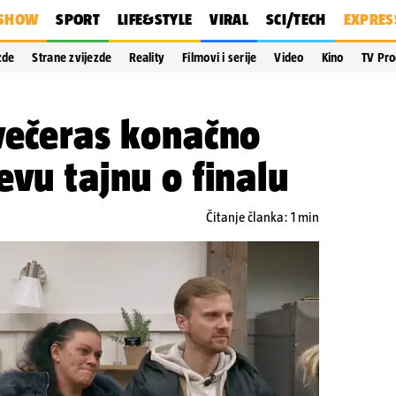
SHOW
SPORT
LIFE&STYLE
VIRAL
SCI/TECH
EXPRES
zde
Strane zvijezde
Reality
Filmovi i serije
Video
Kino
TV Pr
večeras konačno
evu tajnu o finalu
Čitanje članka: 1 min