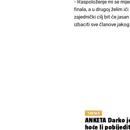
- Raspoloženje mi se mijenj
finala, a u drugoj želim ići
zajednički cilj bit će jasa
izbaciti sve članove jakog
'FARMA'
ANKETA Darko je
hoće li pobijedi