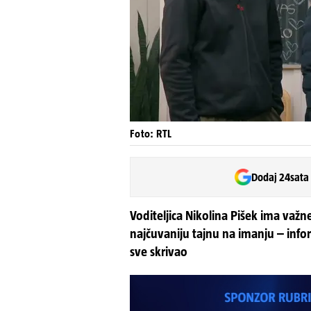
Foto: RTL
Dodaj 24sata
Voditeljica Nikolina Pišek ima važne
najčuvaniju tajnu na imanju – inform
sve skrivao