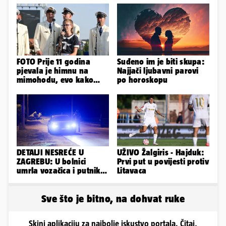
FOTO Prije 11 godina
Suđeno im je biti skupa:
pjevala je himnu na
Najjači ljubavni parovi
mimohodu, evo kako
po horoskopu
danas izgleda Mia
Negovetić
DETALJI NESREĆE U
UŽIVO Žalgiris - Hajduk:
ZAGREBU: U bolnici
Prvi put u povijesti protiv
umrla vozačica i putnik,
Litavaca
auto se u sudaru
prepolovio
Sve što je bitno, na dohvat ruke
Skini aplikaciju za najbolje iskustvo portala. Čitaj,