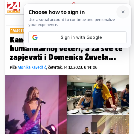
PRIJAVA
Show
Komentari
4
'MASTERCHEF'
Kandidati su ujedinili snage na
humanitarnoj večeri, a za sve će
zapjevati i Domenica Žuvela...
Piše
Monika Kavedžić
,
četvrtak, 14.12.2023. u 14:06