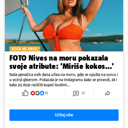
'KOŽA MI BRIDI'
FOTO Nives na moru pokazala
svoje atribute: 'Miriše kokos...'
Naša pjevačica ovih dana uživa na moru, gdje se opušta na suncu i
u vožnji gliserom. Pokazala je na Instagramu kako se provodi, ali i
kako joj stoje različiti kupaći kostimi...
10
27
Učitaj više