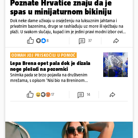
Poznate Hrvatice znaju da je
spas u minijaturnom bikiniju
Dok neke dame uživaju u osvježenju na luksuznim jahtama i
privatnim bazenima, druge se rashlađuju uz more ili vježbaju na
plaži. U svakom slučaju, kupaći im je jedini pravi modni izbor ovih
dana
8
37
ODMAH JOJ PRISKOČILI U POMOĆ
Lepa Brena opet pala dok je dizala
noge plešući na pozornici
Snimka pada se brzo pojavila na društvenim
mrežama, s opisom 'Nisi bio na Breninom
koncertu, ako Brena nije pala pred tobom'.
Srećom, pjevačica se nije ozlijedila nego je s
17
14
osmijehom nastavila pjevati