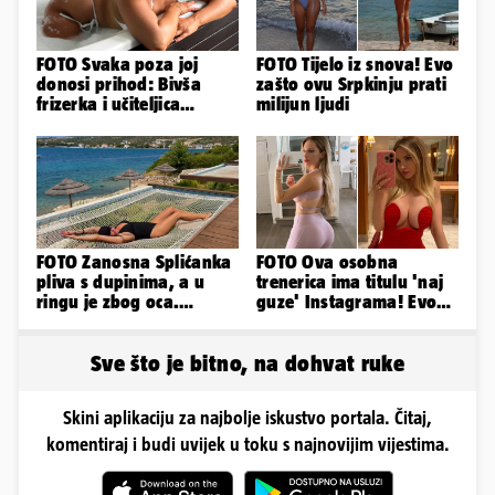
FOTO Svaka poza joj
FOTO Tijelo iz snova! Evo
donosi prihod: Bivša
zašto ovu Srpkinju prati
frizerka i učiteljica
milijun ljudi
oblinama je zapalila
Instagram
FOTO Zanosna Splićanka
FOTO Ova osobna
pliva s dupinima, a u
trenerica ima titulu 'naj
ringu je zbog oca.
guze' Instagrama! Evo
Nedavno se i zaručila...
koliko naplaćuje po
satu...
Sve što je bitno, na dohvat ruke
Skini aplikaciju za najbolje iskustvo portala. Čitaj,
komentiraj i budi uvijek u toku s najnovijim vijestima.