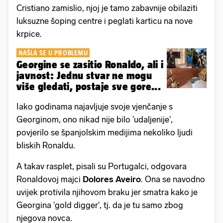
Cristiano zamislio, njoj je tamo zabavnije obilaziti
luksuzne šoping centre i peglati karticu na nove
krpice.
NAŠLA SE U PROBLEMU
Georgine se zasitio Ronaldo, ali i
javnost: Jednu stvar ne mogu
više gledati, postaje sve gore...
Iako godinama najavljuje svoje vjenčanje s
Georginom, ono nikad nije bilo 'udaljenije',
povjerilo se španjolskim medijima nekoliko ljudi
bliskih Ronaldu.
A takav rasplet, pisali su Portugalci, odgovara
Ronaldovoj majci
Dolores Aveiro
. Ona se navodno
uvijek protivila njihovom braku jer smatra kako je
Georgina 'gold digger', tj. da je tu samo zbog
njegova novca.