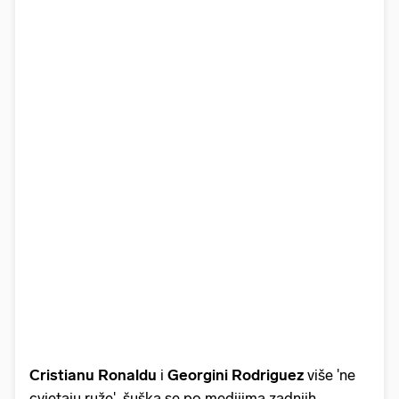
Cristianu Ronaldu
i
Georgini Rodriguez
više 'ne
cvjetaju ruže', šuška se po medijima zadnjih