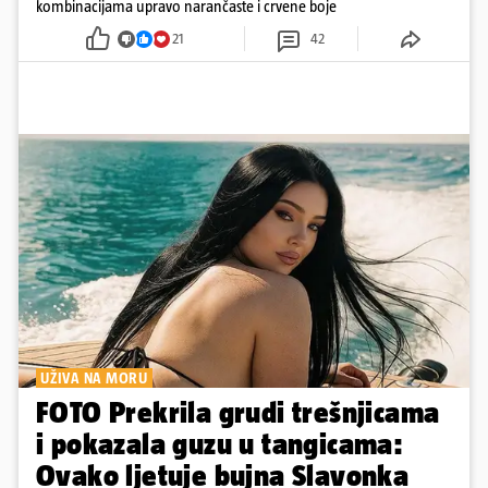
kombinacijama upravo narančaste i crvene boje
21
42
UŽIVA NA MORU
FOTO Prekrila grudi trešnjicama
i pokazala guzu u tangicama:
Ovako ljetuje bujna Slavonka