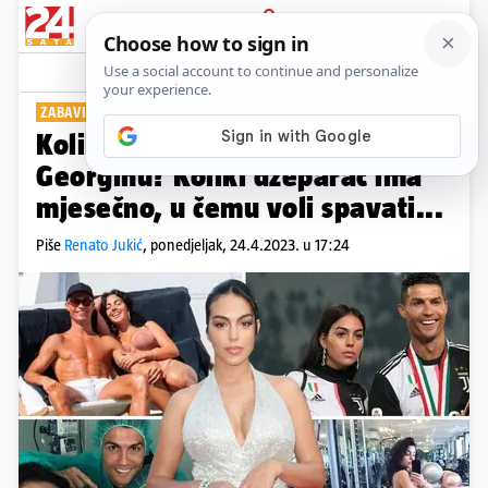
PRIJAVA
Show
Komentari
22
ZABAVITE SE I NEŠTO NAUČITE
Koliko poznajete Ronaldovu
Georginu? Koliki džeparac ima
mjesečno, u čemu voli spavati...
Piše
Renato Jukić
,
ponedjeljak, 24.4.2023. u 17:24