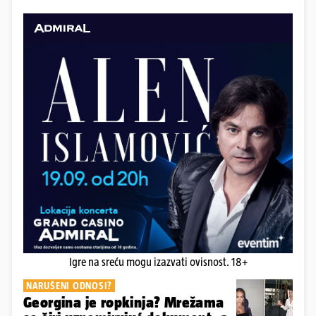
Igre na sreću mogu izazvati ovisnost. 18+
NARUŠENI ODNOSI?
Georgina je ropkinja? Mrežama