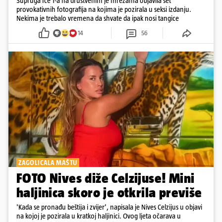
Supruga Ice T-a na društvenim je mrežama objavila set
provokativnih fotografija na kojima je pozirala u seksi izdanju.
Nekima je trebalo vremena da shvate da ipak nosi tangice
14
56
ZAGOLICALA MAŠTU
FOTO Nives diže Celzijuse! Mini
haljinica skoro je otkrila previše
'Kada se pronađu beštija i zvijer', napisala je Nives Celzijus u objavi
na kojoj je pozirala u kratkoj haljinici. Ovog ljeta očarava u