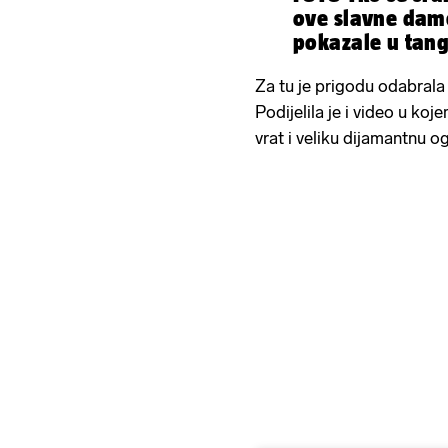
ove slavne dam
pokazale u tan
hlačicama...
Za tu je prigodu odabrala 
Podijelila je i video u ko
vrat i veliku dijamantnu og