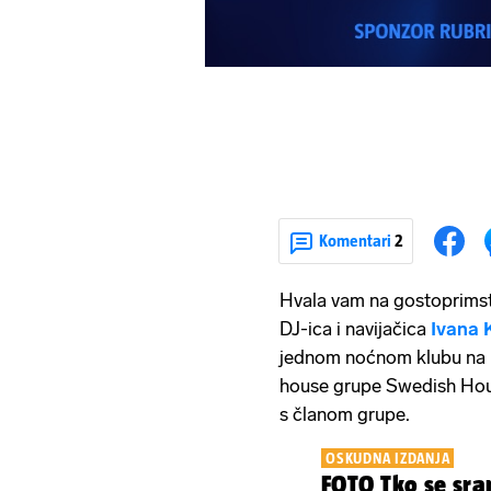
Komentari
2
Hvala vam na gostoprimst
DJ-ica i navijačica
Ivana 
jednom noćnom klubu na I
house grupe Swedish Hous
s članom grupe.
OSKUDNA IZDANJA
FOTO Tko se sram