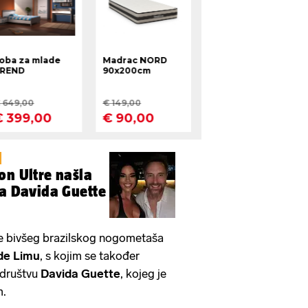
on Ultre našla
-a Davida Guette
je bivšeg brazilskog nogometaša
de Limu
, s kojim se također
u društvu
Davida Guette
, kojeg je
m.