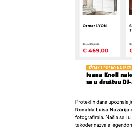
UŽITAK I POSAO NA IBIZI
Ivana Knoll nak
se u društvu DJ
Proteklih dana upoznala 
Ronalda Luisa Nazárija 
fotografirala. Našla se i 
također nazvala legendo