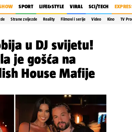
SHOW
SPORT
LIFE&STYLE
VIRAL
SCI/TECH
EXPRES
zde
Strane zvijezde
Reality
Filmovi i serije
Video
Kino
TV Pr
bija u DJ svijetu!
la je gošća na
ish House Mafije