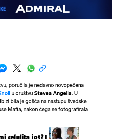
vu, poručila je nedavno novopečena
Knoll
u društvu
Stevea Angella
. U
bizi bila je gošća na nastupu švedske
e Mafia, nakon čega se fotografirala
i celulita još? I