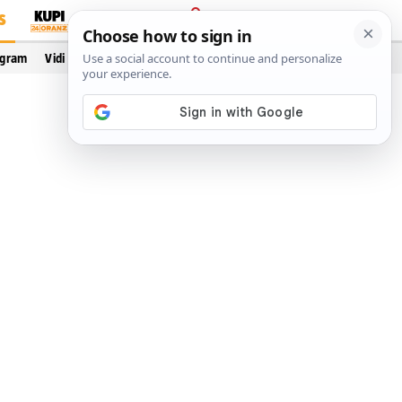
S
PRIJAVA
ogram
Vidi još…