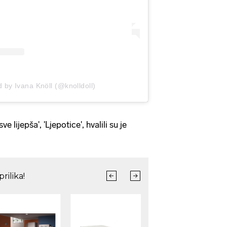
 by Ivana Knöll (@knolldoll)
sve lijepša', 'Ljepotice', hvalili su je