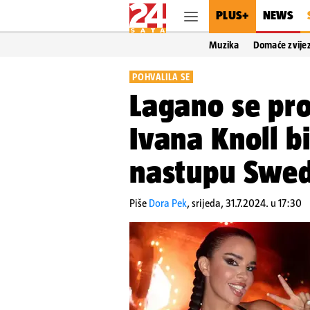
PLUS+
NEWS
Muzika
Domaće zvije
POHVALILA SE
Lagano se pro
Ivana Knoll bi
nastupu Swed
Piše
Dora Pek
,
srijeda, 31.7.2024. u 17:30