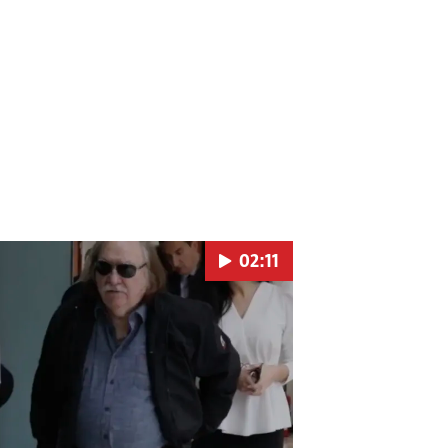
02:11
Pokretanje videa...