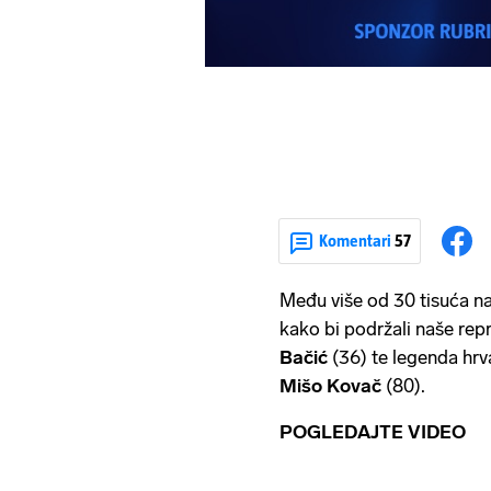
Komentari
57
Među više od 30 tisuća nav
kako bi podržali naše repr
Bačić
(36) te legenda hrv
Mišo Kovač
(80).
POGLEDAJTE VIDEO