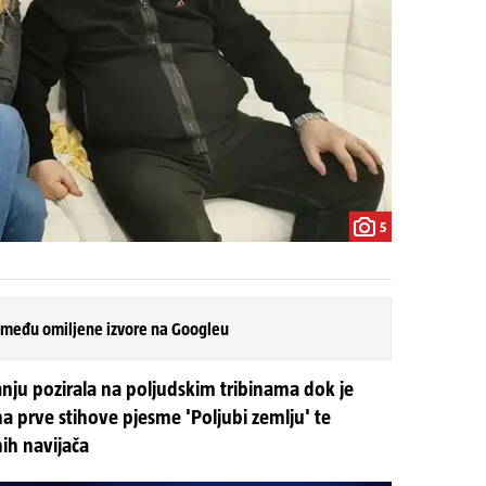
5
 među omiljene izvore na Googleu
danju pozirala na poljudskim tribinama dok je
 na prve stihove pjesme 'Poljubi zemlju' te
ih navijača