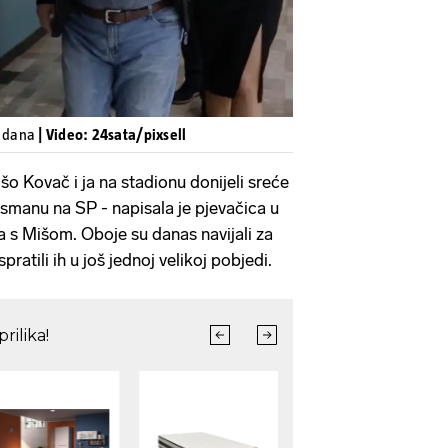
i dana
| Video: 24sata/pixsell
o Kovač i ja na stadionu donijeli sreće
smanu na SP - napisala je pjevačica u
a s Mišom. Oboje su danas navijali za
pratili ih u još jednoj velikoj pobjedi.