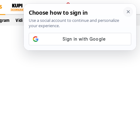
S
PRIJAVA
ogram
Vidi još…