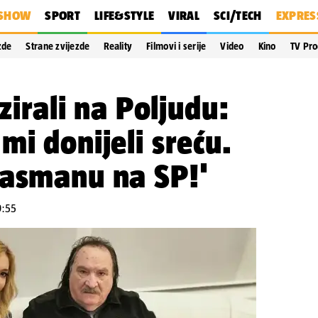
SHOW
SPORT
LIFE&STYLE
VIRAL
SCI/TECH
EXPRES
zde
Strane zvijezde
Reality
Filmovi i serije
Video
Kino
TV Pr
ozirali na Poljudu:
mi donijeli sreću.
lasmanu na SP!'
9:55