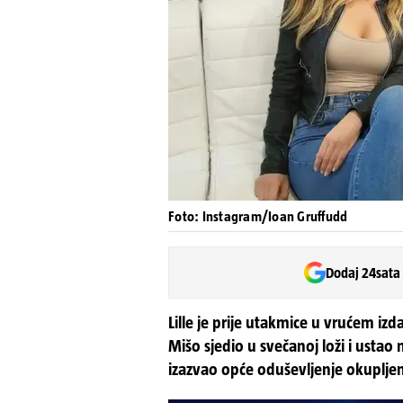
Foto: Instagram/Ioan Gruffudd
Dodaj 24sata
Lille je prije utakmice u vrućem iz
Mišo sjedio u svečanoj loži i ustao
izazvao opće oduševljenje okupljen