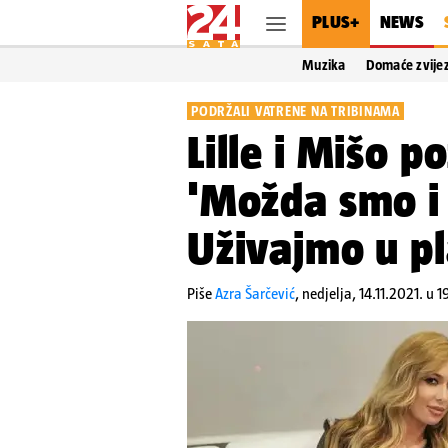
PLUS+
NEWS
Muzika
Domaće zvije
PODRŽALI VATRENE NA TRIBINAMA
Lille i Mišo p
'Možda smo i 
Uživajmo u p
Piše
Azra Šarčević
,
nedjelja, 14.11.2021. u 1