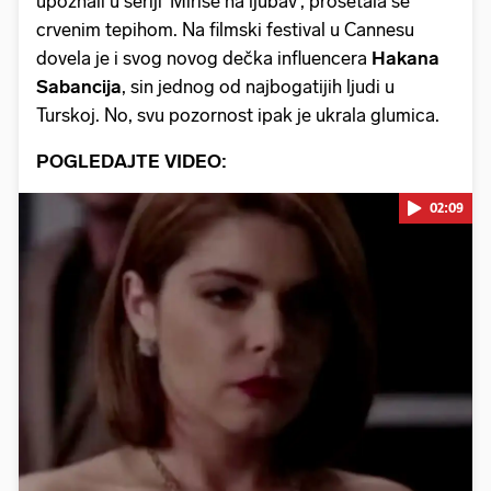
upoznali u seriji 'Miriše na ljubav', prošetala se
crvenim tepihom. Na filmski festival u Cannesu
dovela je i svog novog dečka influencera
Hakana
Sabancija
, sin jednog od najbogatijih ljudi u
Turskoj. No, svu pozornost ipak je ukrala glumica.
POGLEDAJTE VIDEO:
02:09
Pokretanje videa...