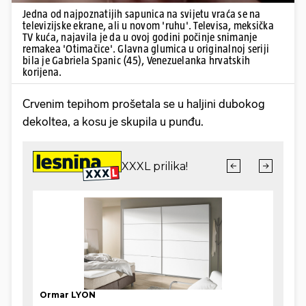
Jedna od najpoznatijih sapunica na svijetu vraća se na
televizijske ekrane, ali u novom 'ruhu'. Televisa, meksička
TV kuća, najavila je da u ovoj godini počinje snimanje
remakea 'Otimačice'. Glavna glumica u originalnoj seriji
bila je Gabriela Spanic (45), Venezuelanka hrvatskih
korijena.
Crvenim tepihom prošetala se u haljini dubokog
dekoltea, a kosu je skupila u punđu.