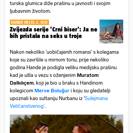
turska glumica diže prašinu u javnosti i svojim
ljubavnim životom.
HANDE ERÇEL 2. DIO
Zvijezda serije 'Crni biser': Ja ne
bih pristala na seks u troje
Nakon nekoliko 'uobičajenih romansi' s kolegama
koje su završile u mirnom tonu, prije nekoliko
godina Hande je podigla veliku medijsku prašinu
kad je ušla u vezu s oženjenim
Muratom
Dalkılıçem
, koji je bio u braku s Handinom
kolegicom
Merve Boluğur
i koju su gledatelji
upoznali kao sultaniju Nurbanu iz '
Sulejmana
Veličanstvenog'
.