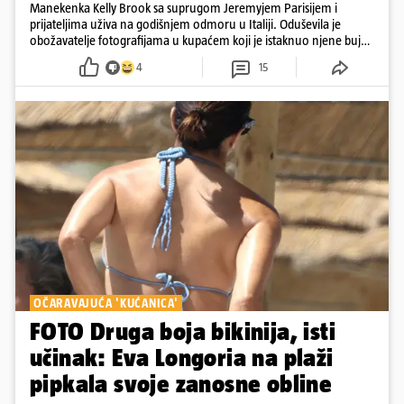
Manekenka Kelly Brook sa suprugom Jeremyjem Parisijem i
prijateljima uživa na godišnjem odmoru u Italiji. Oduševila je
obožavatelje fotografijama u kupaćem koji je istaknuo njene bujne
obline
4
15
OČARAVAJUĆA 'KUĆANICA'
FOTO Druga boja bikinija, isti
učinak: Eva Longoria na plaži
pipkala svoje zanosne obline