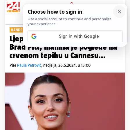
PRIJAVA
Show
Komentari
4
HANDE ERÇEL
Ljepotica u koju se zagledao i
Brad Pitt, mamila je poglede na
crvenom tepihu u Cannesu...
Piše
Paula Petrović
,
nedjelja, 26.5.2024. u 15:00