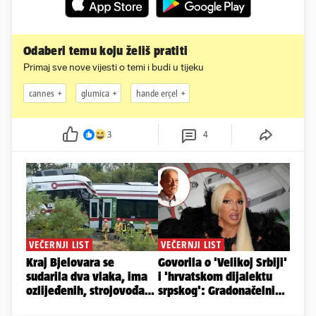
Odaberi temu koju želiš pratiti
Primaj sve nove vijesti o temi i budi u tijeku
cannes
glumica
hande erçel
3
4