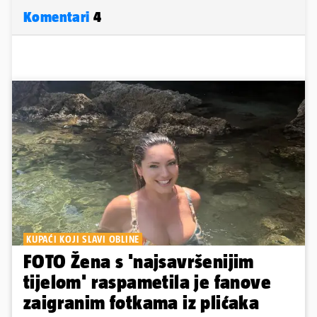
Komentari
4
KUPAĆI KOJI SLAVI OBLINE
FOTO Žena s 'najsavršenijim
tijelom' raspametila je fanove
zaigranim fotkama iz plićaka