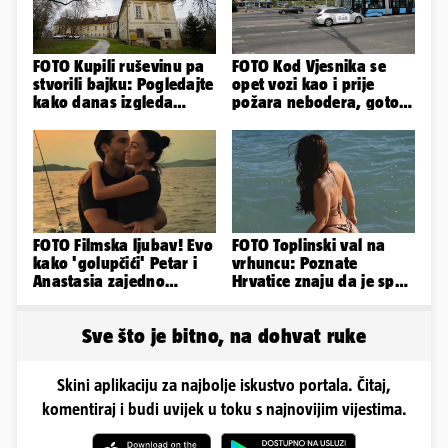
FOTO Kupili ruševinu pa
FOTO Kod Vjesnika se
stvorili bajku: Pogledajte
opet vozi kao i prije
kako danas izgleda
požara nebodera, gotovi
dvorac u Zagorju
radovi i na Deželićevoj
FOTO Filmska ljubav! Evo
FOTO Toplinski val na
kako 'golupčići' Petar i
vrhuncu: Poznate
Anastasia zajedno
Hrvatice znaju da je spas
provode ljetne dane
u minijaturnom bikiniju
Sve što je bitno, na dohvat ruke
Skini aplikaciju za najbolje iskustvo portala. Čitaj,
komentiraj i budi uvijek u toku s najnovijim vijestima.