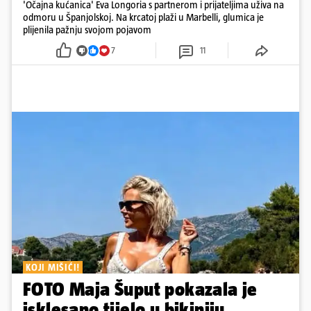
'Očajna kućanica' Eva Longoria s partnerom i prijateljima uživa na
odmoru u Španjolskoj. Na krcatoj plaži u Marbelli, glumica je
plijenila pažnju svojom pojavom
7
11
KOJI MIŠIĆI!
FOTO Maja Šuput pokazala je
isklesano tijelo u bikiniju