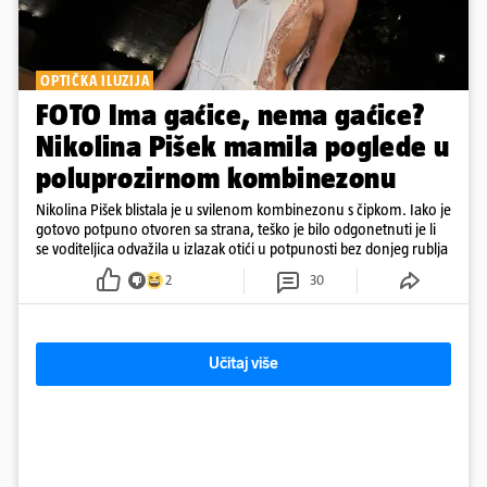
OPTIČKA ILUZIJA
FOTO Ima gaćice, nema gaćice?
Nikolina Pišek mamila poglede u
poluprozirnom kombinezonu
Nikolina Pišek blistala je u svilenom kombinezonu s čipkom. Iako je
gotovo potpuno otvoren sa strana, teško je bilo odgonetnuti je li
se voditeljica odvažila u izlazak otići u potpunosti bez donjeg rublja
2
30
Učitaj više