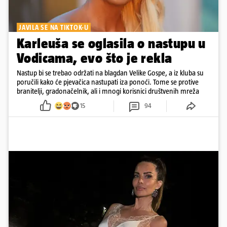
JAVILA SE NA TIKTOK-U
Karleuša se oglasila o nastupu u
Vodicama, evo što je rekla
Nastup bi se trebao održati na blagdan Velike Gospe, a iz kluba su
poručili kako će pjevačica nastupati iza ponoći. Tome se protive
branitelji, gradonačelnik, ali i mnogi korisnici društvenih mreža
15
94