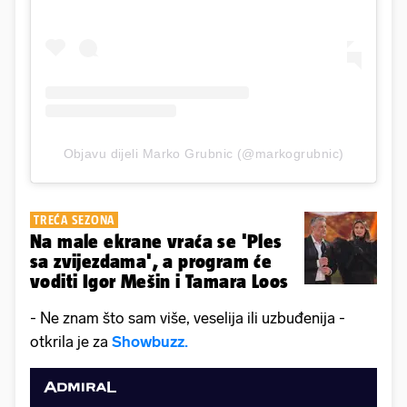
Objavu dijeli Marko Grubnic (@markogrubnic)
TREĆA SEZONA
Na male ekrane vraća se 'Ples
sa zvijezdama', a program će
voditi Igor Mešin i Tamara Loos
- Ne znam što sam više, veselija ili uzbuđenija -
otkrila je za
Showbuzz.