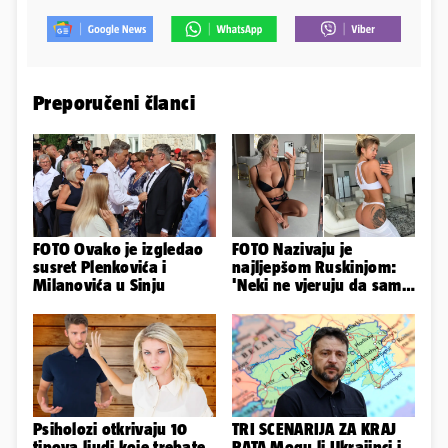
Preporučeni članci
FOTO Ovako je izgledao
FOTO Nazivaju je
susret Plenkovića i
najljepšom Ruskinjom:
Milanovića u Sinju
'Neki ne vjeruju da sam
stvarna. Što vi mislite?'
Psiholozi otkrivaju 10
TRI SCENARIJA ZA KRAJ
tipova ljudi koje trebate
RATA Mogu li Ukrajinci i