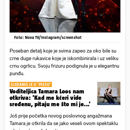
Foto: Nova TV/Instagram/screenshot
Poseban detalj koje je svima zapeo za oko bile su
crne duge rukavice koje je iskombinirala i uz veliku
crnu ogrlicu. Svoju frizuru podignula je u elegantnu
punđu.
GLEDAMO JE U 'PLESU'
Voditeljica Tamara Loos nam
otkriva: 'Kad me kćeri vide
sređenu, pitaju me što mi je...'
Još prije početka novog poslovnog angažmana
Tamara je otkrila da se jako veseli ovom spektaklu