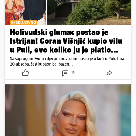
EKSKLUZIVNO
Holivudski glumac postao je
Istrijan! Goran Višnjić kupio vilu
u Puli, evo koliko ju je platio...
Sa suprugom Evom i djecom novi dom našao je u kući u Puli. Ima
20-ak soba, šest kupaonica, bazen...
18