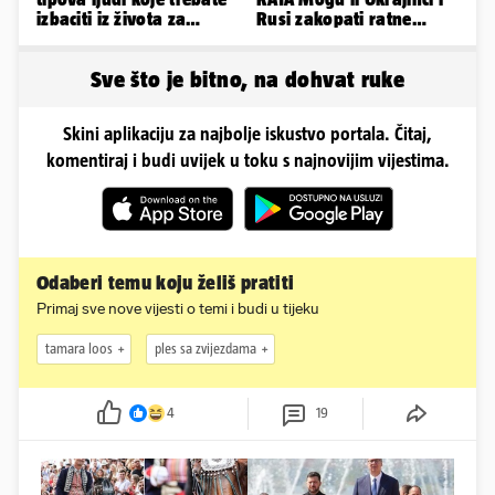
izbaciti iz života za
Rusi zakopati ratne
vlastito dobro
sjekire nakon 4 godine...
Sve što je bitno, na dohvat ruke
Skini aplikaciju za najbolje iskustvo portala. Čitaj,
komentiraj i budi uvijek u toku s najnovijim vijestima.
Odaberi temu koju želiš pratiti
Primaj sve nove vijesti o temi i budi u tijeku
tamara loos
ples sa zvijezdama
4
19