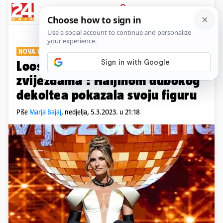
PRIJAVA
Show
Komentari
19
NOVA VODITELJICA
Loos zablistala u 'Plesu sa
zvijezdama': Haljinom dubokog
dekoltea pokazala svoju figuru
Piše
Marja Bajaj
,
nedjelja, 5.3.2023. u 21:18