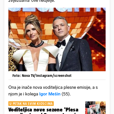
zvijezdama' ove nedjelje.
Foto: Nova TV/Instagram/screenshot
Ona je inače nova voditeljica plesne emisije, a s
njom je i kolega
Igor Mešin
(55).
U PETAK NA SVIM KIOSCIMA
Voditeljica nove sezone 'Plesa