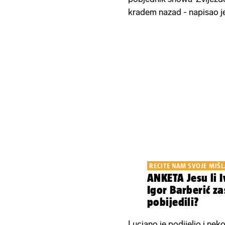
kradem nazad - napisao j
RECITE NAM SVOJE MIŠL
ANKETA Jesu li I
Igor Barberić z
pobijedili?
Luciano je podijelio i nek