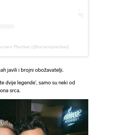
uciano Plazibat (@lucianoplazibat)
javili i brojni obožavatelji.
 ste dvije legende', samo su neki od
ona srca.