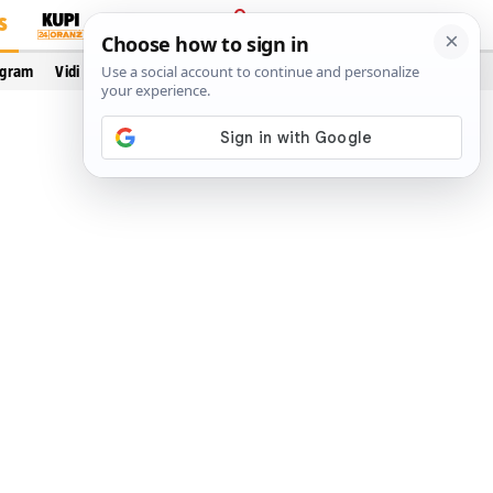
S
PRIJAVA
ogram
Vidi još…