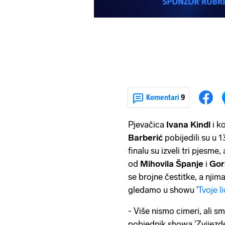
Komentari
9
Pjevačica
Ivana Kindl
i k
Barberić
pobijedili su u 
finalu su izveli tri pjesme
od
Mihovila Španje
i
Gor
se brojne čestitke, a njima
gledamo u showu '
Tvoje l
- Više nismo cimeri, ali smo
pobjednik showa 'Zvijezde 