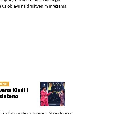
e uz objavu na društvenim mrežama.
JENJE
vana Kindl i
asluženo
oliko fotografija s Igorom. Na jednoj su