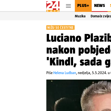
PLUS+
NEWS
Muzika
Domaće zvije
NIŽU SE ČESTITKE
Luciano Plazi
nakon pobjed
'Kindl, sada 
Piše
Helena Ludban
,
nedjelja, 5.5.2024. u