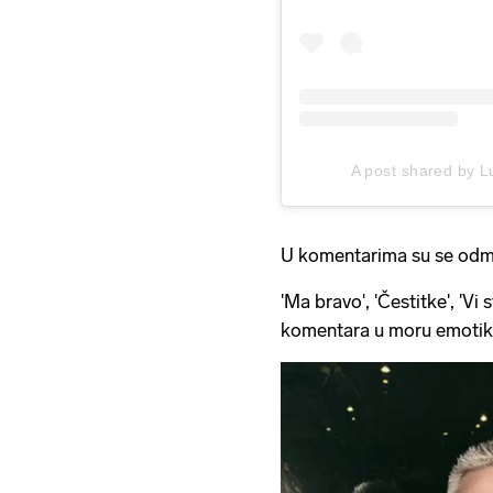
A post shared by L
U komentarima su se odmah 
'Ma bravo', 'Čestitke', 'Vi
komentara u moru emotik