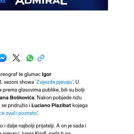
oreograf te glumac
Igor
13. sezoni showa
'Zvijezde pjevaju'
. U
, a prema glasovima publike, bili su bolji
ana Boškovića
. Nakon pobjede nižu
 se pridružio i
Luciano
Plazibat
kojega
ice zvuči poznato
'.
 i dalje najbolji prijatelji. A on je sada i
pjevaju'. Ivana Kindl, sada ti ga