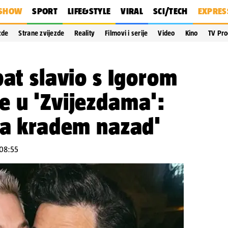
SHOW
SPORT
LIFE&STYLE
VIRAL
SCI/TECH
EXPRES
zde
Strane zvijezde
Reality
Filmovi i serije
Video
Kino
TV Pr
bat slavio s Igorom
e u 'Zvijezdama':
ga kradem nazad'
 08:55