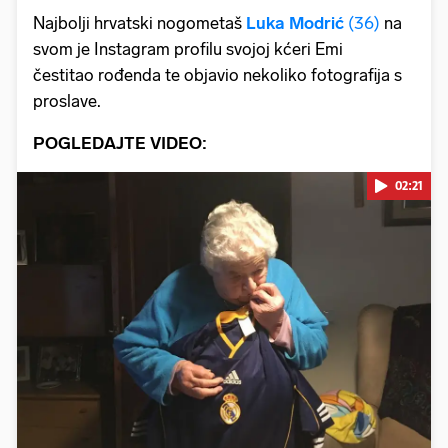
Najbolji hrvatski nogometaš
Luka Modrić
(36)
na
svom je Instagram profilu svojoj kćeri Emi
čestitao rođenda te objavio nekoliko fotografija s
proslave.
POGLEDAJTE VIDEO:
02:21
Pokretanje videa...