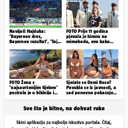
Navijači Hajduka:
FOTO Prije 11 godina
'Bayernov dres,
pjevala je himnu na
Bayernov rezultat', 'Taj
mimohodu, evo kako
igrač je sjajan, igra kao
danas izgleda Mia
Perišić'
Negovetić
FOTO Žena s
Sjećate se Demi Rose?
'najsavršenijim tijelom'
Povukla se iz javnosti, a
pozirala je u bikiniju i
sad ponovno pokazuje
pokazala svoje bujne
obline. Ovako izgleda
obline...
Sve što je bitno, na dohvat ruke
Skini aplikaciju za najbolje iskustvo portala. Čitaj,