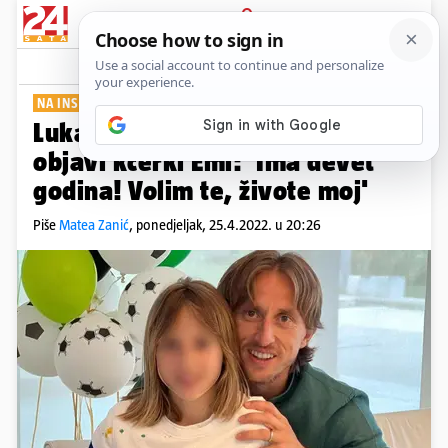
PRIJAVA
Show
Komentari
3
NA INSTAGRAMU
Luka Modrić posvetio emotivnu
objavi kćerki Emi: 'Ima devet
godina! Volim te, živote moj'
Piše
Matea Zanić
,
ponedjeljak, 25.4.2022. u 20:26