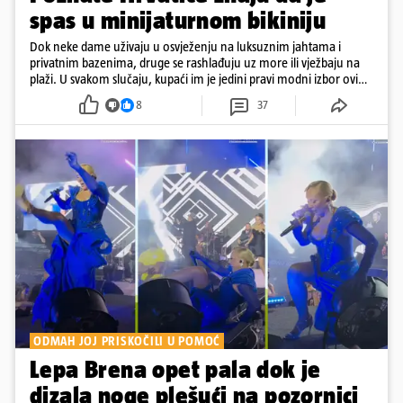
spas u minijaturnom bikiniju
Dok neke dame uživaju u osvježenju na luksuznim jahtama i
privatnim bazenima, druge se rashlađuju uz more ili vježbaju na
plaži. U svakom slučaju, kupaći im je jedini pravi modni izbor ovih
dana
8
37
ODMAH JOJ PRISKOČILI U POMOĆ
Lepa Brena opet pala dok je
dizala noge plešući na pozornici