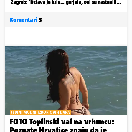
Komentari
3
JEDINI MODNI IZBOR OVIH DANA
FOTO Toplinski val na vrhuncu:
Poznate Hrvatice znaju da je