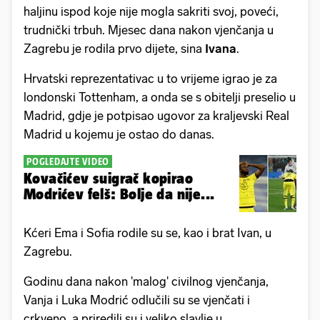
haljinu ispod koje nije mogla sakriti svoj, poveći,
trudnički trbuh. Mjesec dana nakon vjenčanja u
Zagrebu je rodila prvo dijete, sina
Ivana
.
Hrvatski reprezentativac u to vrijeme igrao je za
londonski Tottenham, a onda se s obitelji preselio u
Madrid, gdje je potpisao ugovor za kraljevski Real
Madrid u kojemu je ostao do danas.
POGLEDAJTE VIDEO
Kovačićev suigrač kopirao
Modrićev felš: Bolje da nije...
Kćeri Ema i Sofia rodile su se, kao i brat Ivan, u
Zagrebu.
Godinu dana nakon 'malog' civilnog vjenčanja,
Vanja i Luka Modrić odlučili su se vjenčati i
crkveno, a priredili su i veliko slavlje u