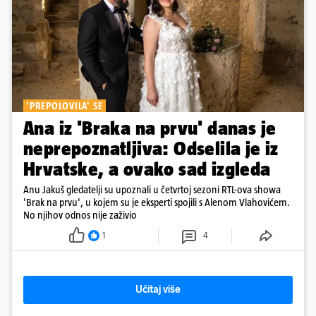
'PREPOLOVILA' SE
Ana iz 'Braka na prvu' danas je
neprepoznatljiva: Odselila je iz
Hrvatske, a ovako sad izgleda
Anu Jakuš gledatelji su upoznali u četvrtoj sezoni RTL-ova showa
'Brak na prvu', u kojem su je eksperti spojili s Alenom Vlahovićem.
No njihov odnos nije zaživio
1
4
Učitaj više