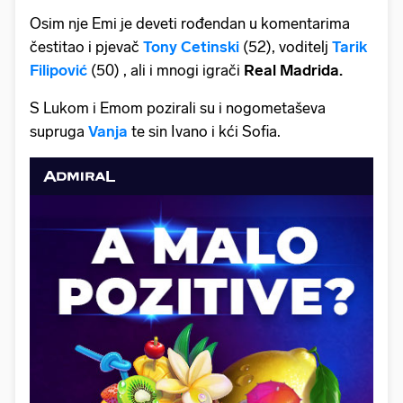
Osim nje Emi je deveti rođendan u komentarima
čestitao i pjevač
Tony Cetinski
(52), voditelj
Tarik
Filipović
(50) , ali i mnogi igrači
Real Madrida.
S Lukom i Emom pozirali su i nogometaševa
supruga
Vanja
te sin Ivano i kći Sofia.