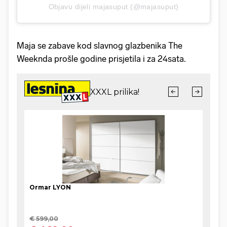
Objavu dijeli majasuput (@majasuput)
Maja se zabave kod slavnog glazbenika The
Weeknda prošle godine prisjetila i za 24sata.