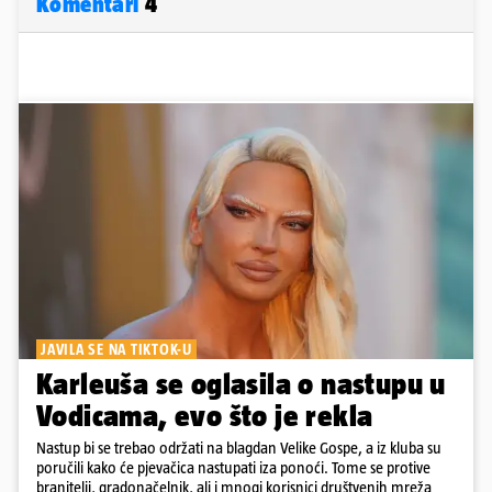
Komentari
4
JAVILA SE NA TIKTOK-U
Karleuša se oglasila o nastupu u
Vodicama, evo što je rekla
Nastup bi se trebao održati na blagdan Velike Gospe, a iz kluba su
poručili kako će pjevačica nastupati iza ponoći. Tome se protive
branitelji, gradonačelnik, ali i mnogi korisnici društvenih mreža