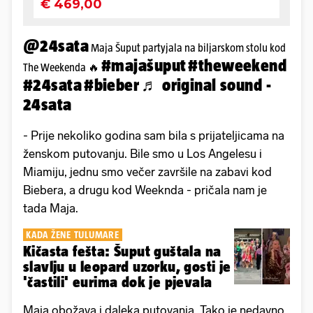
@24sata
Maja Šuput partyjala na biljarskom stolu kod
#majašuput
#theweekend
The Weekenda 🔥
#24sata
#bieber
♬ original sound -
24sata
- Prije nekoliko godina sam bila s prijateljicama na
ženskom putovanju. Bile smo u Los Angelesu i
Miamiju, jednu smo večer završile na zabavi kod
Biebera, a drugu kod Weeknda - pričala nam je
tada Maja.
KADA ŽENE TULUMARE
Kičasta fešta: Šuput guštala na
slavlju u leopard uzorku, gosti je
'častili' eurima dok je pjevala
Maja obožava i daleka putovanja. Tako je nedavno