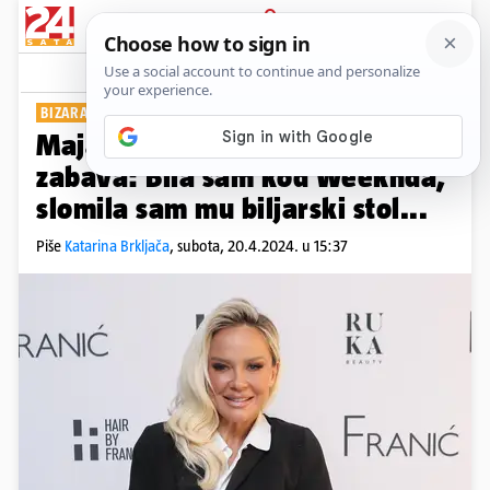
PRIJAVA
Show
Komentari
4
BIZARAN TRENUTAK
Maja Šuput prisjetila se ludih
zabava: Bila sam kod Weeknda,
slomila sam mu biljarski stol...
Piše
Katarina Brkljača
,
subota, 20.4.2024. u 15:37