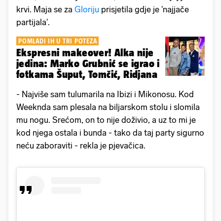
krvi. Maja se za
Gloriju
prisjetila gdje je 'najjače
partijala'.
POMLADI IH U TRI POTEZA
Ekspresni makeover! Alka nije
jedina: Marko Grubnić se igrao i
fotkama Šuput, Tomčić, Ridjana
- Najviše sam tulumarila na Ibizi i Mikonosu. Kod
Weeknda sam plesala na biljarskom stolu i slomila
mu nogu. Srećom, on to nije doživio, a uz to mi je
kod njega ostala i bunda - tako da taj party sigurno
neću zaboraviti - rekla je pjevačica.