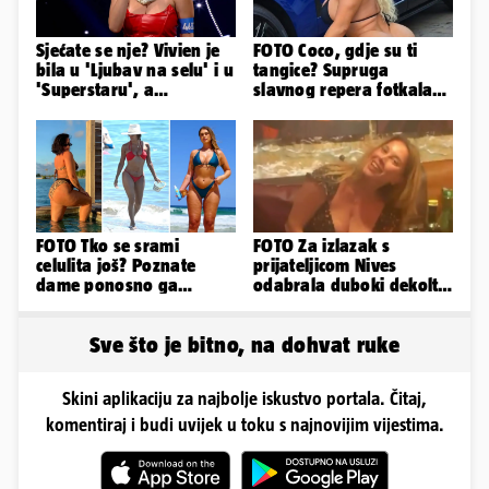
Sjećate se nje? Vivien je
FOTO Coco, gdje su ti
bila u 'Ljubav na selu' i u
tangice? Supruga
'Superstaru', a
slavnog repera fotkala
pogledajte kako sada
se ispred auta i pokazala
izgleda
sve
FOTO Tko se srami
FOTO Za izlazak s
celulita još? Poznate
prijateljicom Nives
dame ponosno ga
odabrala duboki dekolte
pokazuju pa slave svoje
koji joj je istaknuo bujne
obline
adute
Sve što je bitno, na dohvat ruke
Skini aplikaciju za najbolje iskustvo portala. Čitaj,
komentiraj i budi uvijek u toku s najnovijim vijestima.