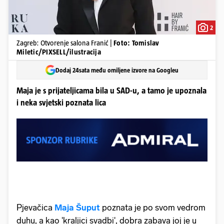
2
Zagreb: Otvorenje salona Franić |
Foto: Tomislav
Miletic/PIXSELL/ilustracija
Dodaj 24sata među omiljene izvore na Googleu
Maja je s prijateljicama bila u SAD-u, a tamo je upoznala
i neka svjetski poznata lica
Pjevačica
Maja Šuput
poznata je po svom vedrom
duhu, a kao 'kraljici svadbi', dobra zabava joj je u