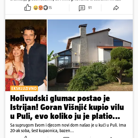
15
91
EKSKLUZIVNO
Holivudski glumac postao je
Istrijan! Goran Višnjić kupio vilu
u Puli, evo koliko ju je platio...
Sa suprugom Evom i djecom novi dom našao je u kući u Puli. Ima
20-ak soba, šest kupaonica, bazen...