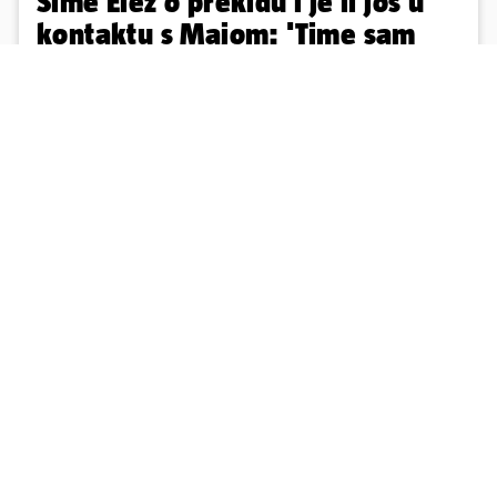
Šime Elez o prekidu i je li još u
kontaktu s Majom: 'Time sam
očito otvorio Pandorinu kutiju'
Vijest da su Maja Šuput i Šime Elez prekinuli šokirala je javnost
početkom ljeta. Šime, kojeg je publika upoznala kao 'Gospodina
Savršenog' sad je otkrio kako se nosio s time...
6
3
Učitaj više