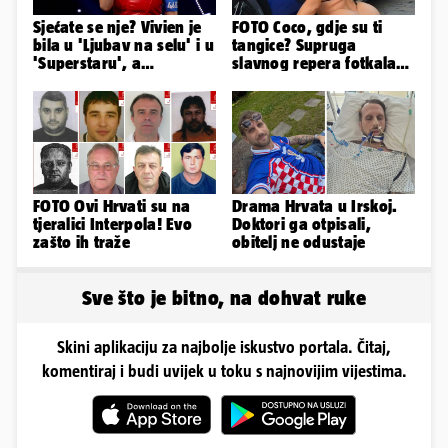
Sjećate se nje? Vivien je
FOTO Coco, gdje su ti
bila u 'Ljubav na selu' i u
tangice? Supruga
'Superstaru', a
slavnog repera fotkala
pogledajte kako sada
se ispred auta i pokazala
izgleda
sve
FOTO Ovi Hrvati su na
Drama Hrvata u Irskoj.
tjeralici Interpola! Evo
Doktori ga otpisali,
zašto ih traže
obitelj ne odustaje
Sve što je bitno, na dohvat ruke
Skini aplikaciju za najbolje iskustvo portala. Čitaj,
komentiraj i budi uvijek u toku s najnovijim vijestima.