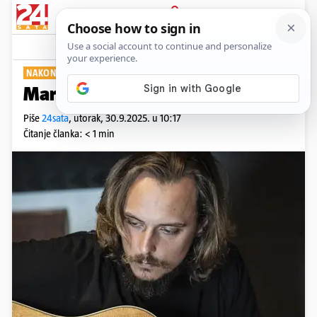
PRIJAVA
Show
Komentari
3
NAKON DVIJE GODINE
Marko Kutlić stiže u Tvornicu
Piše
24sata
,
utorak, 30.9.2025. u 10:17
Čitanje članka: < 1 min