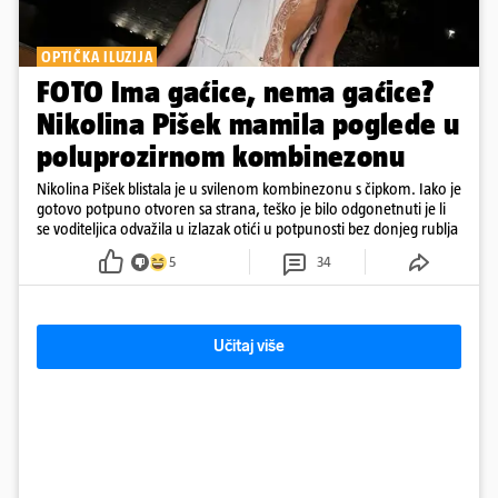
OPTIČKA ILUZIJA
FOTO Ima gaćice, nema gaćice?
Nikolina Pišek mamila poglede u
poluprozirnom kombinezonu
Nikolina Pišek blistala je u svilenom kombinezonu s čipkom. Iako je
gotovo potpuno otvoren sa strana, teško je bilo odgonetnuti je li
se voditeljica odvažila u izlazak otići u potpunosti bez donjeg rublja
5
34
Učitaj više