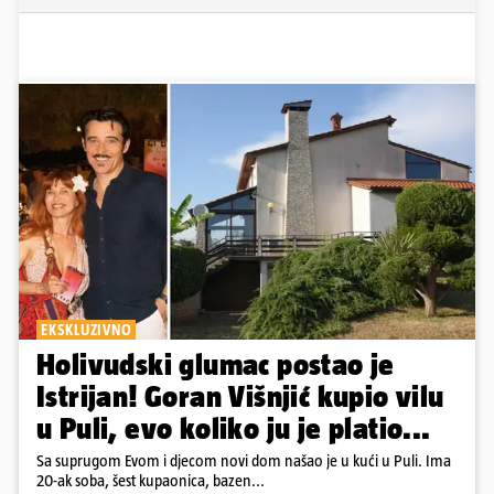
EKSKLUZIVNO
Holivudski glumac postao je
Istrijan! Goran Višnjić kupio vilu
u Puli, evo koliko ju je platio...
Sa suprugom Evom i djecom novi dom našao je u kući u Puli. Ima
20-ak soba, šest kupaonica, bazen...