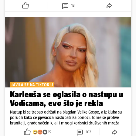
18
JAVILA SE NA TIKTOK-U
Karleuša se oglasila o nastupu u
Vodicama, evo što je rekla
Nastup bi se trebao održati na blagdan Velike Gospe, a iz kluba su
poručili kako će pjevačica nastupati iza ponoći. Tome se protive
branitelji, gradonačelnik, ali i mnogi korisnici društvenih mreža
15
102