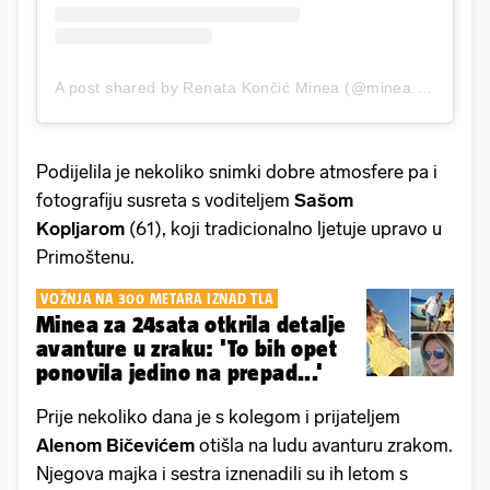
A post shared by Renata Končić Minea (@minea.official)
Podijelila je nekoliko snimki dobre atmosfere pa i
fotografiju susreta s voditeljem
Sašom
Kopljarom
(61), koji tradicionalno ljetuje upravo u
Primoštenu.
VOŽNJA NA 300 METARA IZNAD TLA
Minea za 24sata otkrila detalje
avanture u zraku: 'To bih opet
ponovila jedino na prepad...'
Prije nekoliko dana je s kolegom i prijateljem
Alenom Bičevićem
otišla na ludu avanturu zrakom.
Njegova majka i sestra iznenadili su ih letom s