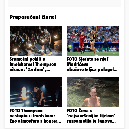
Preporučeni članci
Sramotni poklič u
FOTO Sjećate se nje?
Imotskome! Thompson
Modrićeva
viknuo: 'Za dom',
obožavateljica polugola
publika odgovorila:
uletjela na finale LP. Evo
'Spremni'
što radi danas
FOTO Thompson
FOTO Žena s
nastupio u Imotskom:
'najsavršenijim tijelom'
Evo atmosfere s koncerta
raspametila je fanove
na Gospinom docu
zaigranim fotkama iz