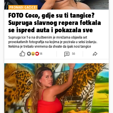
PRONAĐI GAĆICE!
FOTO Coco, gdje su ti tangice?
Supruga slavnog repera fotkala
se ispred auta i pokazala sve
Supruga Ice T-a na društvenim je mrežama objavila set
provokativnih fotografija na kojima je pozirala u seksi izdanju.
Nekima je trebalo vremena da shvate da ipak nosi tangice
14
56