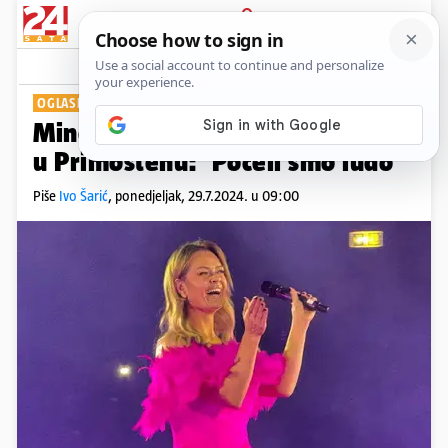
PRIJAVA
Show
Komentari
14
OGLASILA SE NA MREŽAMA
Minea morala prekinuti koncert
u Primoštenu: 'Počeli smo ludo'
Piše
Ivo Šarić
,
ponedjeljak, 29.7.2024. u 09:00