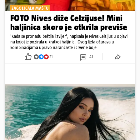
ZAGOLICALA MAŠTU
FOTO Nives diže Celzijuse! Mini
haljinica skoro je otkrila previše
'Kada se pronađu beštija i zvijer', napisala je Nives Celzijus u objavi
na kojoj je pozirala u kratkoj haljinici. Ovog ljeta očarava u
kombinacijama upravo narančaste i crvene boje
21
41