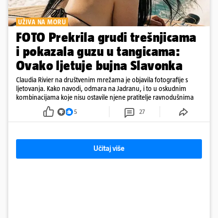
UŽIVA NA MORU
FOTO Prekrila grudi trešnjicama
i pokazala guzu u tangicama:
Ovako ljetuje bujna Slavonka
Claudia Rivier na društvenim mrežama je objavila fotografije s
ljetovanja. Kako navodi, odmara na Jadranu, i to u oskudnim
kombinacijama koje nisu ostavile njene pratitelje ravnodušnima
5
27
Učitaj više