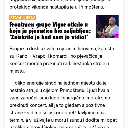
proteklog vikenda nastupila je u Primoštenu.
STARA LJUBAV
Frontmen grupe Vigor otkrio u
koju je pjevačicu bio zaljubljen:
'Zaiskrilo je kad sam je vidio!'
Brojni su došli uživati u njezinim hitovima, kao što
su 'Rano' i 'Vrapci i komarci', no pjevačica je
koncert morala prekinuti radi nestanka struje u
mjestu.
- Toliko energije sinoć na jednom mjestu da je
nestalo struje u cijelom Primoštenu. Ljudi hvala
vam, započeli smo ludo i energično, morali smo
prekinuti koncert, ali ja to gledam s pozitivne
strane - vidimo se uskoro opet! Javljamo novi
termin, a vi uživajte u moru i suncu i dođite mi opet
u tolikom broju! Volim vas - poručila je Minea u