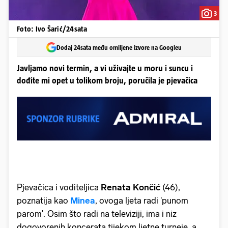
3
Foto: Ivo Šarić/24sata
Dodaj 24sata među omiljene izvore na Googleu
Javljamo novi termin, a vi uživajte u moru i suncu i
dođite mi opet u tolikom broju, poručila je pjevačica
Pjevačica i voditeljica
Renata Končić
(46),
poznatija kao
Minea
, ovoga ljeta radi 'punom
parom'. Osim što radi na televiziji, ima i niz
dogovorenih koncerata tijekom ljetne turneje, a