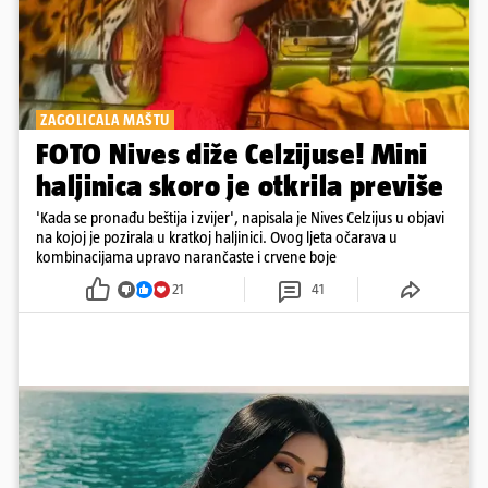
ZAGOLICALA MAŠTU
FOTO Nives diže Celzijuse! Mini
haljinica skoro je otkrila previše
'Kada se pronađu beštija i zvijer', napisala je Nives Celzijus u objavi
na kojoj je pozirala u kratkoj haljinici. Ovog ljeta očarava u
kombinacijama upravo narančaste i crvene boje
21
41