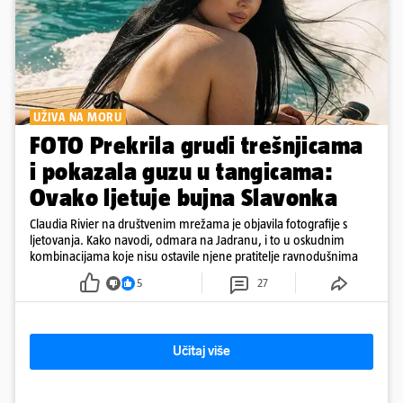
UŽIVA NA MORU
FOTO Prekrila grudi trešnjicama
i pokazala guzu u tangicama:
Ovako ljetuje bujna Slavonka
Claudia Rivier na društvenim mrežama je objavila fotografije s
ljetovanja. Kako navodi, odmara na Jadranu, i to u oskudnim
kombinacijama koje nisu ostavile njene pratitelje ravnodušnima
5
27
Učitaj više