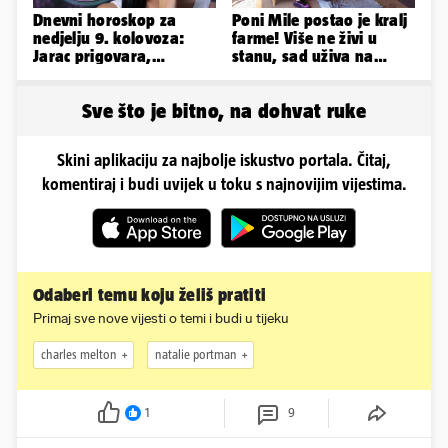
Dnevni horoskop za
Poni Mile postao je kralj
nedjelju 9. kolovoza:
farme! Više ne živi u
Jarac prigovara,
stanu, sad uživa na
Vodenjak je optimističan!
svom omiljenom - kauču
Sve što je bitno, na dohvat ruke
Skini aplikaciju za najbolje iskustvo portala. Čitaj,
komentiraj i budi uvijek u toku s najnovijim vijestima.
Odaberi temu koju želiš pratiti
Primaj sve nove vijesti o temi i budi u tijeku
charles melton
natalie portman
1
9