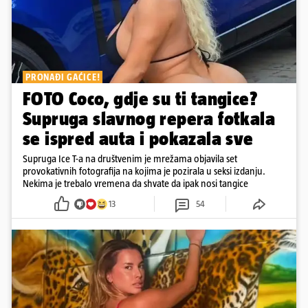
PRONAĐI GAĆICE!
FOTO Coco, gdje su ti tangice?
Supruga slavnog repera fotkala
se ispred auta i pokazala sve
Supruga Ice T-a na društvenim je mrežama objavila set
provokativnih fotografija na kojima je pozirala u seksi izdanju.
Nekima je trebalo vremena da shvate da ipak nosi tangice
13
54