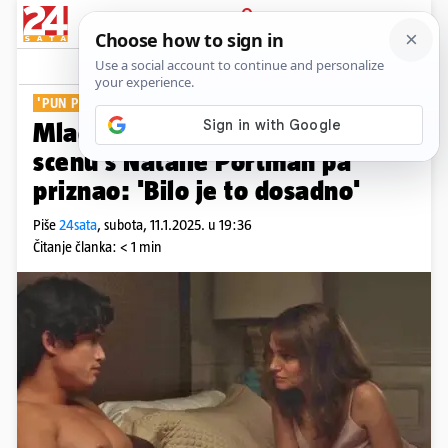
PRIJAVA
Show
Komentari
9
'PUN POŠTOVANJA'
Mladi glumac snimao intimnu
scenu s Natalie Portman pa
priznao: 'Bilo je to dosadno'
Piše
24sata
,
subota, 11.1.2025. u 19:36
Čitanje članka: < 1 min