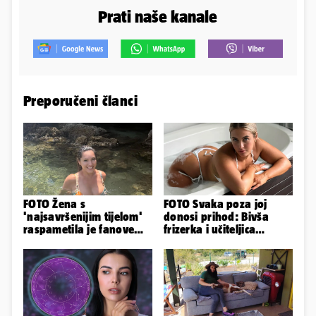
Prati naše kanale
Preporučeni članci
FOTO Žena s
FOTO Svaka poza joj
'najsavršenijim tijelom'
donosi prihod: Bivša
raspametila je fanove
frizerka i učiteljica
zaigranim fotkama iz
oblinama je zapalila
plićaka
Instagram