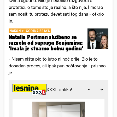
svima ugodno. Bilo je nekoliko razgovora o
protetici, o tome što je realno, a što nije. I morao
sam nositi tu protezu devet sati tog dana - otkrio
je.
NAKON 11 GODINA BRAKA
Natalie Portman službeno se
razvela od supruga Benjamina:
'Imala je stvarno bolnu godinu'
- Nisam ništa pio to jutro ni noć prije. Bio je to
dosadan proces, ali ipak pun poštovanja - priznao
je.