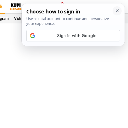
S
PRIJAVA
ogram
Vidi još…