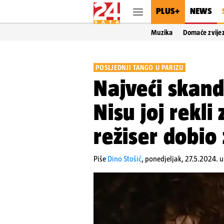
PLUS+
NEWS
Muzika
Domaće zvije
POSLJEDNJI TANGO U PARIZU
Najveći skanda
Nisu joj rekli
režiser dobio
Piše
Dino Stošić
,
ponedjeljak, 27.5.2024. 