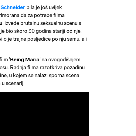
 Schneider
bila je još uvijek
primorana da za potrebe filma
zu
' izvede brutalnu seksualnu scenu s
 je bio skoro 30 godina stariji od nje.
o je trajne posljedice po nju samu, ali
ilm '
Being Maria
' na ovogodišnjem
esu. Radnja filma razotkriva pozadinu
dine, u kojem se nalazi sporna scena
 u scenarij.