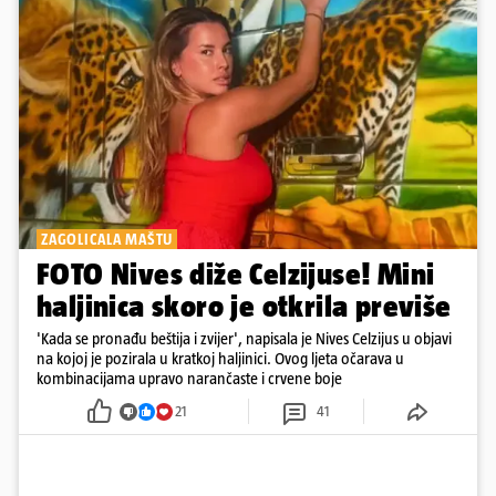
ZAGOLICALA MAŠTU
FOTO Nives diže Celzijuse! Mini
haljinica skoro je otkrila previše
'Kada se pronađu beštija i zvijer', napisala je Nives Celzijus u objavi
na kojoj je pozirala u kratkoj haljinici. Ovog ljeta očarava u
kombinacijama upravo narančaste i crvene boje
21
41