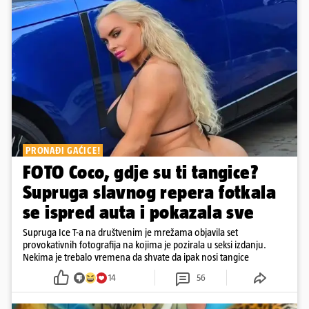
PRONAĐI GAĆICE!
FOTO Coco, gdje su ti tangice?
Supruga slavnog repera fotkala
se ispred auta i pokazala sve
Supruga Ice T-a na društvenim je mrežama objavila set
provokativnih fotografija na kojima je pozirala u seksi izdanju.
Nekima je trebalo vremena da shvate da ipak nosi tangice
14
56