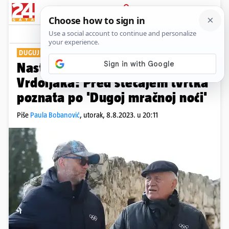
PRIJAVA
Show
Komentari
1
DUGUJU 67 TISUĆA EURA
PLUS+
Nastavak financijskih problema
Vrdoljaka: Pred stečajem tvrtka
poznata po 'Dugoj mračnoj noći'
Piše
Paula Bobanović
,
utorak, 8.8.2023. u 20:11