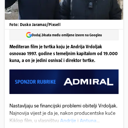
Foto: Dusko Jaramaz/Pixsell
Dodaj 24sata među omiljene izvore na Googleu
Mediteran film je tvrtka koju je Andrija Vrdoljak
osnovao 1997. godine s temeljnim kapitalom od 19.000
kuna, a on je jedini osnivač i direktor tvrtke.
Nastavljaju se financijski problemi obitelji Vrdoljak.
Najnovija vijest je da je, nakon producentske kuće
Kiklop film, u vlasništvu
Andrije
i
Antuna
Vrdoljaka
, na red došla i Andrijina tvrtka Mediteran