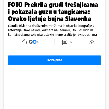
FOTO Prekrila grudi trešnjicama
i pokazala guzu u tangicama:
Ovako ljetuje bujna Slavonka
Claudia Rivier na društvenim mrežama je objavila fotografije s
ljetovanja. Kako navodi, odmara na Jadranu, i to u oskudnim
kombinacijama koje nisu ostavile njene pratitelje ravnodušnima
5
27
Učitaj više