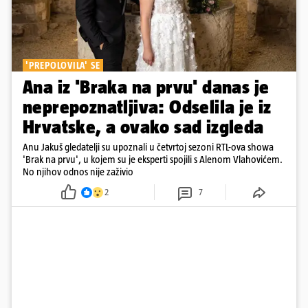
'PREPOLOVILA' SE
Ana iz 'Braka na prvu' danas je
neprepoznatljiva: Odselila je iz
Hrvatske, a ovako sad izgleda
Anu Jakuš gledatelji su upoznali u četvrtoj sezoni RTL-ova showa
'Brak na prvu', u kojem su je eksperti spojili s Alenom Vlahovićem.
No njihov odnos nije zaživio
2
7