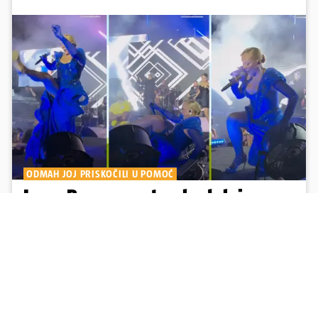
ODMAH JOJ PRISKOČILI U POMOĆ
Lepa Brena opet pala dok je
dizala noge plešući na pozornici
Snimka pada se brzo pojavila na društvenim mrežama, s opisom
'Nisi bio na Breninom koncertu, ako Brena nije pala pred tobom'.
Srećom, pjevačica se nije ozlijedila nego je s osmijehom nastavila
pjevati
17
15