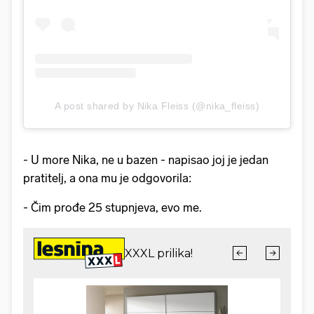
A post shared by Nika Fleiss (@nika_fleiss)
- U more Nika, ne u bazen - napisao joj je jedan
pratitelj, a ona mu je odgovorila:
- Čim prođe 25 stupnjeva, evo me.