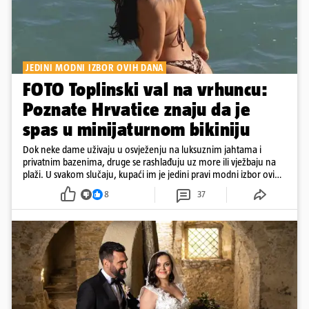
JEDINI MODNI IZBOR OVIH DANA
FOTO Toplinski val na vrhuncu:
Poznate Hrvatice znaju da je
spas u minijaturnom bikiniju
Dok neke dame uživaju u osvježenju na luksuznim jahtama i
privatnim bazenima, druge se rashlađuju uz more ili vježbaju na
plaži. U svakom slučaju, kupaći im je jedini pravi modni izbor ovih
dana
8
37