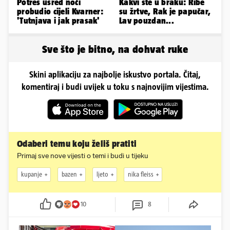
Potres usred noći
Kakvi ste u braku: Ribe
probudio cijeli Kvarner:
su žrtve, Rak je papučar,
'Tutnjava i jak prasak'
Lav pouzdan...
Sve što je bitno, na dohvat ruke
Skini aplikaciju za najbolje iskustvo portala. Čitaj,
komentiraj i budi uvijek u toku s najnovijim vijestima.
Odaberi temu koju želiš pratiti
Primaj sve nove vijesti o temi i budi u tijeku
kupanje
bazen
ljeto
nika fleiss
10
8