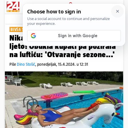
PRIJAVA
Show
Komentari
8
BIVŠA SKIJAŠICA
Nika Fleiss ne može dočekati
ljeto! Obukla kupaći pa pozirala
na luftiću: 'Otvaranje sezone...'
Piše
Dino Stošić
,
ponedjeljak, 15.4.2024. u 12:31