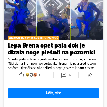
ODMAH JOJ PRISKOČILI U POMOĆ
Lepa Brena opet pala dok je
dizala noge plešući na pozornici
Snimka pada se brzo pojavila na društvenim mrežama, s opisom
'Nisi bio na Breninom koncertu, ako Brena nije pala pred tobom'.
Srećom, pjevačica se nije ozlijedila nego je s osmijehom nastavila
pjevati
18
15
Učitaj više