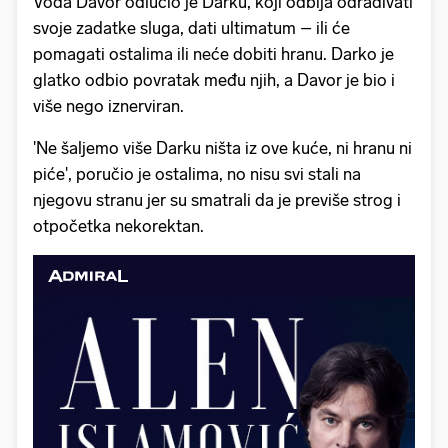
Vođa Davor odlučio je Darku, koji odbija odrađivati
svoje zadatke sluga, dati ultimatum – ili će
pomagati ostalima ili neće dobiti hranu. Darko je
glatko odbio povratak među njih, a Davor je bio i
više nego iznerviran.
'Ne šaljemo više Darku ništa iz ove kuće, ni hranu ni
piće', poručio je ostalima, no nisu svi stali na
njegovu stranu jer su smatrali da je previše strog i
otpočetka nekorektan.