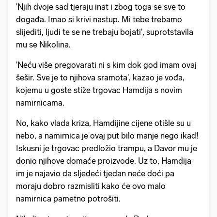
'Njih dvoje sad tjeraju inat i zbog toga se sve to
događa. Imao si krivi nastup. Mi tebe trebamo
slijediti, ljudi te se ne trebaju bojati', suprotstavila
mu se Nikolina.
'Neću više pregovarati ni s kim dok god imam ovaj
šešir. Sve je to njihova sramota', kazao je vođa,
kojemu u goste stiže trgovac Hamdija s novim
namirnicama.
No, kako vlada kriza, Hamdijine cijene otišle su u
nebo, a namirnica je ovaj put bilo manje nego ikad!
Iskusni je trgovac predložio trampu, a Davor mu je
donio njihove domaće proizvode. Uz to, Hamdija
im je najavio da sljedeći tjedan neće doći pa
moraju dobro razmisliti kako će ovo malo
namirnica pametno potrošiti.