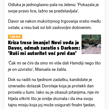
Odluka je jednoglasno pala na Jelenu: 'Pokazala je
svoje pravo lice, lažno se predstavljala'.
Davor se nakon mukotrpnog trgovanja vratio među
ostale, a nisu baš svi bili zadovoljni dobivenim.
'FARMA'
Kriza trese imanje! Novi vođa je
Davor, odmah zaratio s Darkom:
'Ruši mi autoritet već prvi dan'
'Čak mi se čini da smo mi više dali Hamdiji nego što
je on uzvratio', Manuela se žalila.
Dok su radili na tjednom zadatku, kandidate je
iznenadio dolazak Doroteje koja je protekli dan
provela u šumi. Iako su je obasuli pitanjima, nije im
htjela otkriti što je ondje doznala i da ima svoju
tajnu misiju koja joj može osigurati finalni tjedan.