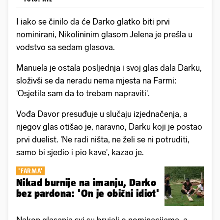
I iako se činilo da će Darko glatko biti prvi
nominirani, Nikolininim glasom Jelena je prešla u
vodstvo sa sedam glasova.
Manuela je ostala posljednja i svoj glas dala Darku,
složivši se da neradu nema mjesta na Farmi:
'Osjetila sam da to trebam napraviti'.
Vođa Davor presuđuje u slučaju izjednačenja, a
njegov glas otišao je, naravno, Darku koji je postao
prvi duelist. 'Ne radi ništa, ne želi se ni potruditi,
samo bi sjedio i pio kave', kazao je.
'FARMA'
Nikad burnije na imanju, Darko
bez pardona: 'On je obični idiot'