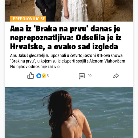
'PREPOLOVILA' SE
Ana iz 'Braka na prvu' danas je
neprepoznatljiva: Odselila je iz
Hrvatske, a ovako sad izgleda
Anu Jakuš gledatelji su upoznali u četvrtoj sezoni RTL-ova showa
'Brak na prvu', u kojem su je eksperti spojili s Alenom Vlahovićem.
No njihov odnos nije zaživio
3
10