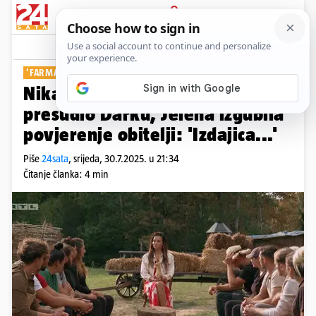
PRIJAVA
Show
Komentari
1
'FARMA'
Nikad napetije glasanje! Vođa
presudio Darku, Jelena izgubila
povjerenje obitelji: 'Izdajica...'
Piše
24sata
,
srijeda, 30.7.2025. u 21:34
Čitanje članka: 4 min