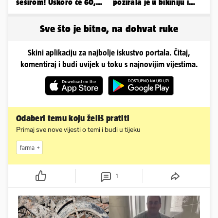
šeširom! Uskoro će 60,
pozirala je u bikiniju i
ljetuje u golim izdanjima
pokazala svoje bujne
obline...
Sve što je bitno, na dohvat ruke
Skini aplikaciju za najbolje iskustvo portala. Čitaj,
komentiraj i budi uvijek u toku s najnovijim vijestima.
Odaberi temu koju želiš pratiti
Primaj sve nove vijesti o temi i budi u tijeku
farma
1