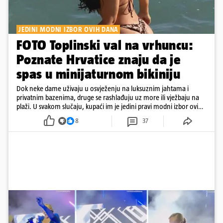
JEDINI MODNI IZBOR OVIH DANA
FOTO Toplinski val na vrhuncu:
Poznate Hrvatice znaju da je
spas u minijaturnom bikiniju
Dok neke dame uživaju u osvježenju na luksuznim jahtama i
privatnim bazenima, druge se rashlađuju uz more ili vježbaju na
plaži. U svakom slučaju, kupaći im je jedini pravi modni izbor ovih
dana
8
37