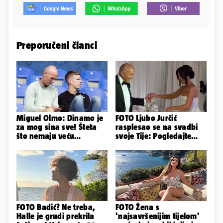
Preporučeni članci
Miguel Olmo: Dinamo je
FOTO Ljubo Jurčić
za mog sina sve! Šteta
rasplesao se na svadbi
što nemaju veću
svoje Tije: Pogledajte
konkurenciju u hrvatskoj
kako je izgledalo
ligi...
vjenčanje...
FOTO Badić? Ne treba,
FOTO Žena s
Halle je grudi prekrila
'najsavršenijim tijelom'