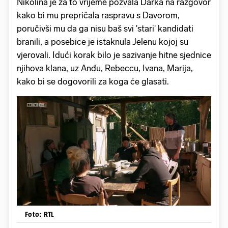
Nikolina je za to vrijeme pozvala Darka na razgovor
kako bi mu prepričala raspravu s Davorom,
poručivši mu da ga nisu baš svi 'stari' kandidati
branili, a posebice je istaknula Jelenu kojoj su
vjerovali. Idući korak bilo je sazivanje hitne sjednice
njihova klana, uz Anđu, Rebeccu, Ivana, Marija,
kako bi se dogovorili za koga će glasati.
Foto: RTL