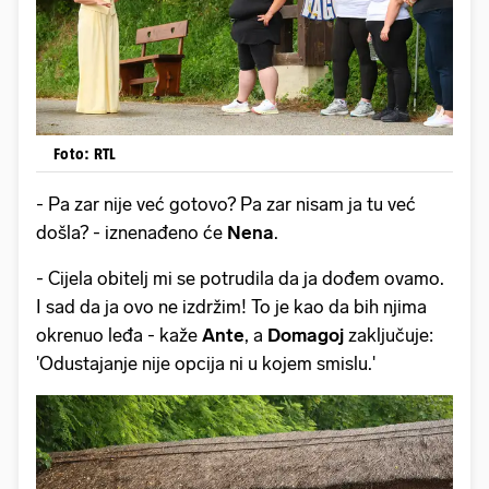
Foto: RTL
- Pa zar nije već gotovo? Pa zar nisam ja tu već
došla? - iznenađeno će
Nena
.
- Cijela obitelj mi se potrudila da ja dođem ovamo.
I sad da ja ovo ne izdržim! To je kao da bih njima
okrenuo leđa - kaže
Ante
, a
Domagoj
zaključuje:
'Odustajanje nije opcija ni u kojem smislu.'