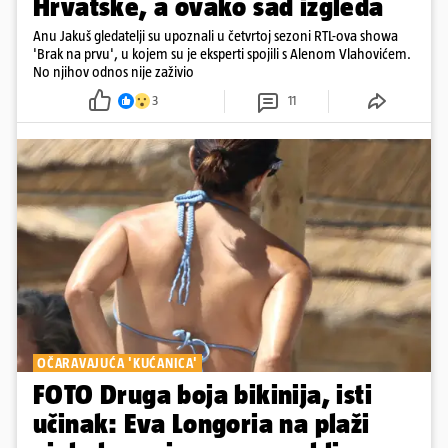
Hrvatske, a ovako sad izgleda
Anu Jakuš gledatelji su upoznali u četvrtoj sezoni RTL-ova showa
'Brak na prvu', u kojem su je eksperti spojili s Alenom Vlahovićem.
No njihov odnos nije zaživio
3
11
OČARAVAJUĆA 'KUĆANICA'
FOTO Druga boja bikinija, isti
učinak: Eva Longoria na plaži