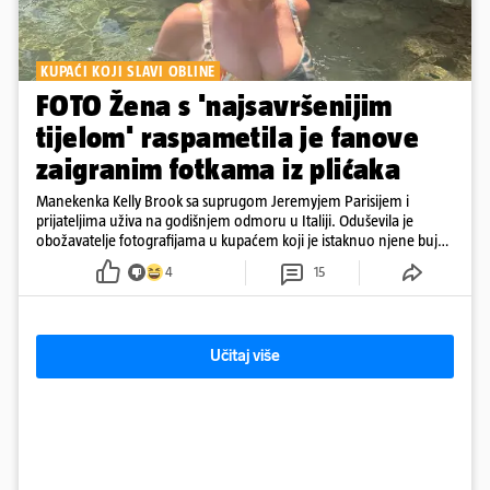
KUPAĆI KOJI SLAVI OBLINE
FOTO Žena s 'najsavršenijim
tijelom' raspametila je fanove
zaigranim fotkama iz plićaka
Manekenka Kelly Brook sa suprugom Jeremyjem Parisijem i
prijateljima uživa na godišnjem odmoru u Italiji. Oduševila je
obožavatelje fotografijama u kupaćem koji je istaknuo njene bujne
obline
4
15
Učitaj više