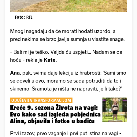
Foto: RTL
Mnogi nagađaju da će morati hodati uzbrdo, a
pred nekima se brzo javlja sumnja u vlastite snage.
- Baš mi je teško. Valjda ću uspjeti… Nadam se da
hoću - rekla je
Kate
.
Ana
, pak, svima daje lekciju iz hrabrosti: 'Sami smo
se doveli u ovo, moramo se sada potruditi da to i
skinemo. Sramota je ništa ne napraviti, je li tako?'
ODUŠEVILA TRANSFORMACIJOM
Kreće 9. sezona Života na vagi:
Evo kako sad izgleda pobjednica
Alina, objavila i fotke u badiću
Prvi izazov, prvo vaganje i prvi put istina na vagi -