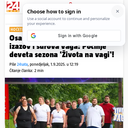
PRIJAVA
Show
Komentari
4
HOĆETE LI PRATITI?
Osamnaest kandidata, prvi
izazov i surova vaga: Počinje
deveta sezona 'Života na vagi'!
Piše
24sata
,
ponedjeljak, 1.9.2025. u 12:19
Čitanje članka: 2 min