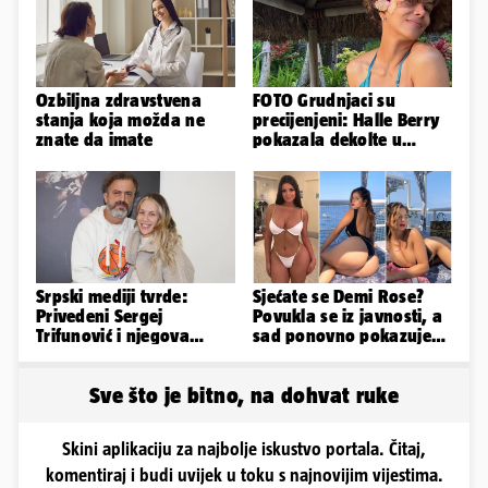
Ozbiljna zdravstvena
FOTO Grudnjaci su
stanja koja možda ne
precijenjeni: Halle Berry
znate da imate
pokazala dekolte u
zavodljivoj satenskoj
haljinici
Srpski mediji tvrde:
Sjećate se Demi Rose?
Privedeni Sergej
Povukla se iz javnosti, a
Trifunović i njegova
sad ponovno pokazuje
supruga, izazvali su
obline. Ovako izgleda
incident
Sve što je bitno, na dohvat ruke
Skini aplikaciju za najbolje iskustvo portala. Čitaj,
komentiraj i budi uvijek u toku s najnovijim vijestima.