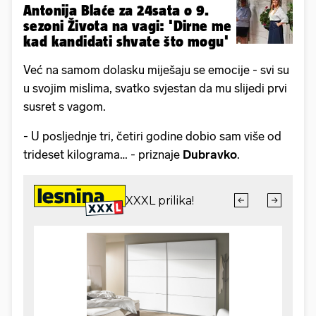
Antonija Blaće za 24sata o 9.
sezoni Života na vagi: 'Dirne me
kad kandidati shvate što mogu'
Već na samom dolasku miješaju se emocije - svi su
u svojim mislima, svatko svjestan da mu slijedi prvi
susret s vagom.
- U posljednje tri, četiri godine dobio sam više od
trideset kilograma… - priznaje
Dubravko
.