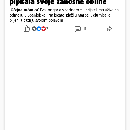
pipkala svoje zanosne obline
'Očajna kućanica' Eva Longoria s partnerom i prijateljima uživa na
odmoru u Španjolskoj. Na krcatoj plaži u Marbelli, glumica je
plijenila pažnju svojom pojavom
7
11