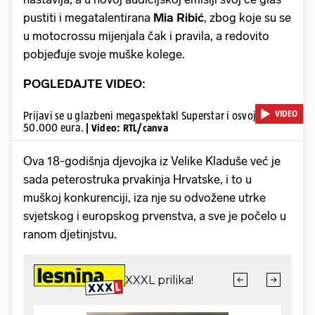
pustiti i megatalentirana
Mia Ribić
, zbog koje su se
u motocrossu mijenjala čak i pravila, a redovito
pobjeđuje svoje muške kolege.
POGLEDAJTE VIDEO:
VIDEO
Prijavi se u glazbeni megaspektakl Superstar i osvoji
50.000 eura.
| Video: RTL/canva
Ova 18-godišnja djevojka iz Velike Kladuše već je
sada peterostruka prvakinja Hrvatske, i to u
muškoj konkurenciji, iza nje su odvožene utrke
svjetskog i europskog prvenstva, a sve je počelo u
ranom djetinjstvu.