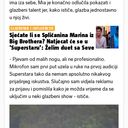
ima iza sebe, Mia je konačno odlučila pokazati i
glazbeni talent jer, kako ističe, glazba jednostavno
u njoj živi.
GLAZBENIK I INFLUENCER
Sjećate li se Splićanina Marina iz
Big Brothera? Natjecat će se u
'Superstaru': Želim duet sa Seve
- Pjevam od malih nogu, ali ne profesionalno.
Mikrofon sam prvi put uzela u ruke na prvoj audiciji
Superstara tako da nemam apsolutno nikakvog
prijašnjeg iskustva. Slučajno sam vidjela reklamu
za prijavu i pomislila kako je možda vrijeme da se
uključim u neki glazbeni show - ističe.