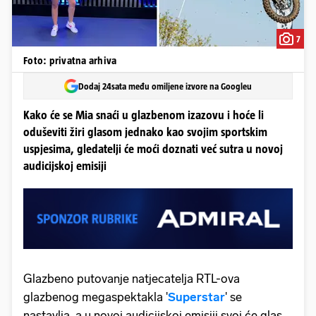
7
Foto: privatna arhiva
Dodaj 24sata među omiljene izvore na Googleu
Kako će se Mia snaći u glazbenom izazovu i hoće li
oduševiti žiri glasom jednako kao svojim sportskim
uspjesima, gledatelji će moći doznati već sutra u novoj
audicijskoj emisiji
Glazbeno putovanje natjecatelja RTL-ova
glazbenog megaspektakla '
Superstar
' se
nastavlja, a u novoj audicijskoj emisiji svoj će glas