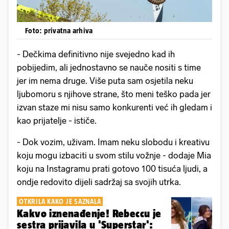
Foto: privatna arhiva
- Dečkima definitivno nije svejedno kad ih
pobijedim, ali jednostavno se nauče nositi s time
jer im nema druge. Više puta sam osjetila neku
ljubomoru s njihove strane, što meni teško pada jer
izvan staze mi nisu samo konkurenti već ih gledam i
kao prijatelje - ističe.
- Dok vozim, uživam. Imam neku slobodu i kreativu
koju mogu izbaciti u svom stilu vožnje - dodaje Mia
koju na Instagramu prati gotovo 100 tisuća ljudi, a
ondje redovito dijeli sadržaj sa svojih utrka.
OTKRILA KAKO JE SAZNALA
Kakvo iznenađenje! Rebeccu je
sestra prijavila u 'Superstar':