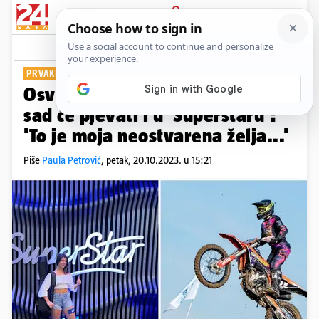
PRIJAVA
Show
Komentari
0
PRVAKINJA HRVATSKE U MOTOCROSSU
Osvajala je utrke na motoru, a
sad će pjevati i u 'Superstaru':
'To je moja neostvarena želja...'
Piše
Paula Petrović
,
petak, 20.10.2023. u 15:21