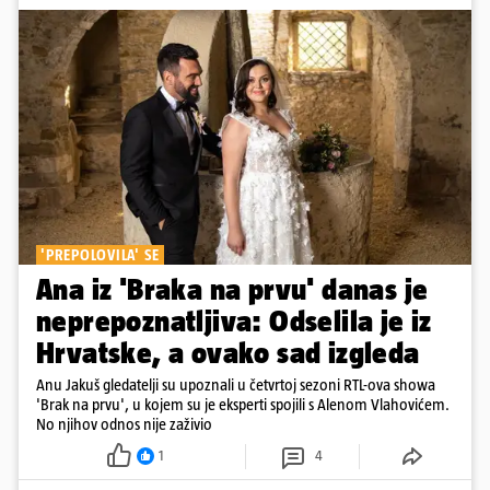
'PREPOLOVILA' SE
Ana iz 'Braka na prvu' danas je
neprepoznatljiva: Odselila je iz
Hrvatske, a ovako sad izgleda
Anu Jakuš gledatelji su upoznali u četvrtoj sezoni RTL-ova showa
'Brak na prvu', u kojem su je eksperti spojili s Alenom Vlahovićem.
No njihov odnos nije zaživio
1
4