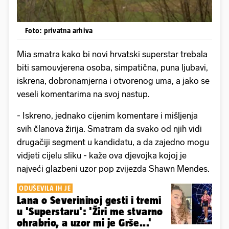
Foto: privatna arhiva
Mia smatra kako bi novi hrvatski superstar trebala
biti samouvjerena osoba, simpatična, puna ljubavi,
iskrena, dobronamjerna i otvorenog uma, a jako se
veseli komentarima na svoj nastup.
- Iskreno, jednako cijenim komentare i mišljenja
svih članova žirija. Smatram da svako od njih vidi
drugačiji segment u kandidatu, a da zajedno mogu
vidjeti cijelu sliku - kaže ova djevojka kojoj je
najveći glazbeni uzor pop zvijezda Shawn Mendes.
ODUŠEVILA IH JE
Lana o Severininoj gesti i tremi
u 'Superstaru': 'Žiri me stvarno
ohrabrio, a uzor mi je Grše...'