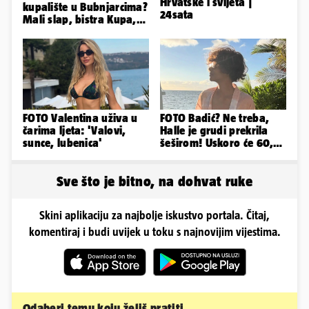
Hrvatske i svijeta |
kupalište u Bubnjarcima?
24sata
Mali slap, bistra Kupa,
šumski hlad - prava
idila!
FOTO Valentina uživa u
FOTO Badić? Ne treba,
čarima ljeta: 'Valovi,
Halle je grudi prekrila
sunce, lubenica'
šeširom! Uskoro će 60,
ljetuje u golim izdanjima
Sve što je bitno, na dohvat ruke
Skini aplikaciju za najbolje iskustvo portala. Čitaj,
komentiraj i budi uvijek u toku s najnovijim vijestima.
Odaberi temu koju želiš pratiti