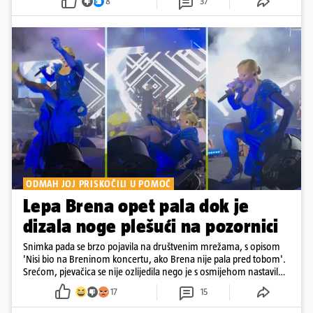
8
37
ODMAH JOJ PRISKOČILI U POMOĆ
Lepa Brena opet pala dok je
dizala noge plešući na pozornici
Snimka pada se brzo pojavila na društvenim mrežama, s opisom
'Nisi bio na Breninom koncertu, ako Brena nije pala pred tobom'.
Srećom, pjevačica se nije ozlijedila nego je s osmijehom nastavila
pjevati
17
15