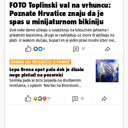
FOTO Toplinski val na vrhuncu:
Poznate Hrvatice znaju da je
spas u minijaturnom bikiniju
Dok neke dame uživaju u osvježenju na luksuznim jahtama i
privatnim bazenima, druge se rashlađuju uz more ili vježbaju na
plaži. U svakom slučaju, kupaći im je jedini pravi modni izbor ovih
dana
8
37
ODMAH JOJ PRISKOČILI U POMOĆ
Lepa Brena opet pala dok je dizala
noge plešući na pozornici
Snimka pada se brzo pojavila na društvenim
mrežama, s opisom 'Nisi bio na Breninom
koncertu, ako Brena nije pala pred tobom'.
Srećom, pjevačica se nije ozlijedila nego je s
17
15
osmijehom nastavila pjevati