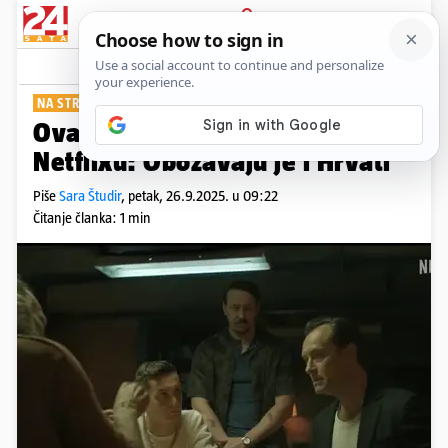
PRIJAVA
Show
Komentari
1
NA STREAMINGU OD 18. RUJNA
Ova je krimi serija veliki hit na
Netflixu: Obožavaju je i Hrvati
Piše
Sara Študir
,
petak, 26.9.2025. u 09:22
Čitanje članka: 1 min