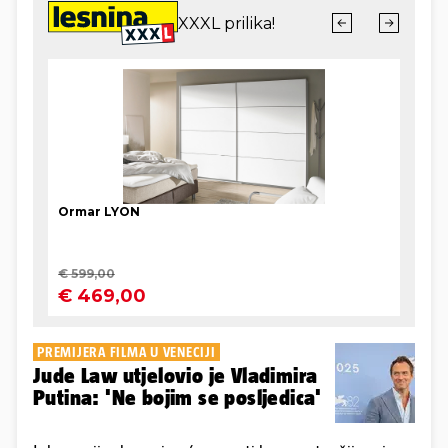
PREMIJERA FILMA U VENECIJI
Jude Law utjelovio je Vladimira
Putina: 'Ne bojim se posljedica'