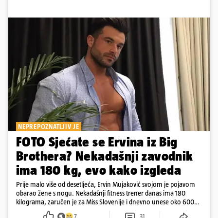
NEPREPOZNATLJIV JE
FOTO Sjećate se Ervina iz Big
Brothera? Nekadašnji zavodnik
ima 180 kg, evo kako izgleda
Prije malo više od desetljeća, Ervin Mujaković svojom je pojavom
obarao žene s nogu. Nekadašnji fitness trener danas ima 180
kilograma, zaručen je za Miss Slovenije i dnevno unese oko 6000
kcal.
7
31