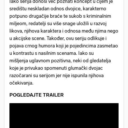
Iako serija donosi već poznati koncept u čijem je
središtu neskladan odnos dvojice, karakterno
potpuno drugačije braće te sukob s kriminalnim
miljeom, redatelji su više snage uložili u razvoj
likova, njihova karaktera i odnosa među njima nego
u akcijske scene. Također, ovu seriju odlikuje i
pojava crnog humora koji je pojedincima zasmetao
u kontrastu s nasilnim scenama. Iako su
mišljenja uglavnom pozitivna, neki od gledatelja
koje je privukao spomenuti glumački dvojac
razočarani su serijom jer nije ispunila njihova
očekivanja.
POGLEDAJTE TRAILER