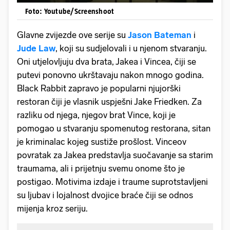
Foto: Youtube/Screenshoot
Glavne zvijezde ove serije su
Jason Bateman
i
Jude Law
, koji su sudjelovali i u njenom stvaranju.
Oni utjelovljuju dva brata, Jakea i Vincea, čiji se
putevi ponovno ukrštavaju nakon mnogo godina.
Black Rabbit zapravo je popularni njujorški
restoran čiji je vlasnik uspješni Jake Friedken. Za
razliku od njega, njegov brat Vince, koji je
pomogao u stvaranju spomenutog restorana, sitan
je kriminalac kojeg sustiže prošlost. Vinceov
povratak za Jakea predstavlja suočavanje sa starim
traumama, ali i prijetnju svemu onome što je
postigao. Motivima izdaje i traume suprotstavljeni
su ljubav i lojalnost dvojice braće čiji se odnos
mijenja kroz seriju.