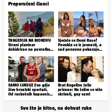
Preporučeni članci
TRAGEDIJA NA BIOKOVU
Sjećate se Demi Rose?
Strani planinar
Povukla se iz javnosti, a
dehidrirao na povratku s
sad ponovno pokazuje
uspona: Preminuo je!
obline. Ovako izgleda
SAMO LUKSUZ Evo gdje
Brat Angeline Jolie
žive hrvatski sportaši.
priznao: Ne želim se više
Od raskošnih kupaonica
skrivati, gay sam!
pa do privatnog kina
Sve što je bitno, na dohvat ruke