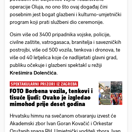
operacije Oluja, no ono što ovaj događaj čini
posebnim jest bogat glazbeni i kulturno-umjetnički
program koji prati službeni dio ceremonije.
Osim više od 3400 pripadnika vojske, policije,
civilne zaštite, vatrogasaca, branitelja i savezničkih
postrojbi, više od 500 vozila, tenkova i dronova, te
više od 40 letjelica koje će nadlijetati glavni grad,
publiku očekuje i glazbeni spektakl u režiji
Krešimira Dolenčića
.
SPEKTAKULARNI PRIZORI IZ ZAGREBA
FOTO Borbena vozila, tenkovi i
tisuće ljudi: Ovako je izgledao
mimohod prije deset godina
Hrvatsku himnu na svečanom otvaranju izvest će
Akademski zbor Ivan Goran Kovačić i Orkestar
Oružanih snaga RH. Umjetnički voditelj zbora, Ivan