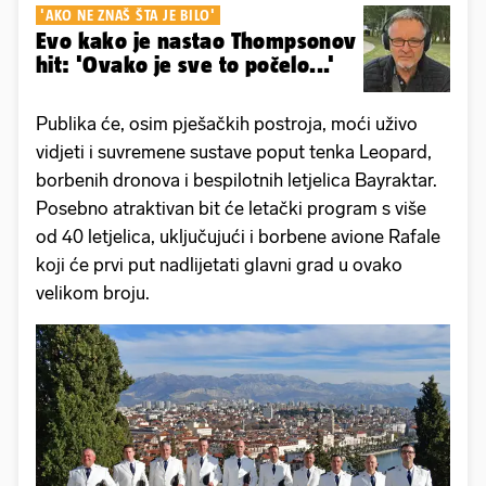
'AKO NE ZNAŠ ŠTA JE BILO'
Evo kako je nastao Thompsonov
hit: 'Ovako je sve to počelo...'
Publika će, osim pješačkih postroja, moći uživo
vidjeti i suvremene sustave poput tenka Leopard,
borbenih dronova i bespilotnih letjelica Bayraktar.
Posebno atraktivan bit će letački program s više
od 40 letjelica, uključujući i borbene avione Rafale
koji će prvi put nadlijetati glavni grad u ovako
velikom broju.