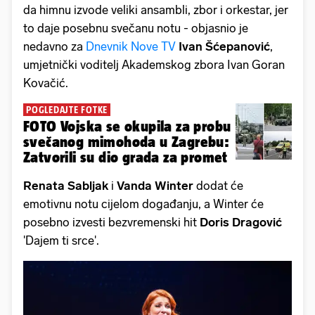
da himnu izvode veliki ansambli, zbor i orkestar, jer
to daje posebnu svečanu notu - objasnio je
nedavno za
Dnevnik Nove TV
Ivan Šćepanović
,
umjetnički voditelj Akademskog zbora Ivan Goran
Kovačić.
POGLEDAJTE FOTKE
FOTO Vojska se okupila za probu
svečanog mimohoda u Zagrebu:
Zatvorili su dio grada za promet
Renata Sabljak
i
Vanda Winter
dodat će
emotivnu notu cijelom događanju, a Winter će
posebno izvesti bezvremenski hit
Doris Dragović
'Dajem ti srce'.