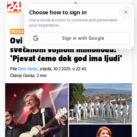
PRIJAVA
Show
Komentari
13
VELIKA ČAST
Ovi glazbenici nastupit će na
svečanom vojnom mimohodu:
'Pjevat ćemo dok god ima ljudi'
Piše
Dino Stošić
,
srijeda, 30.7.2025. u 22:45
Čitanje članka: 2 min