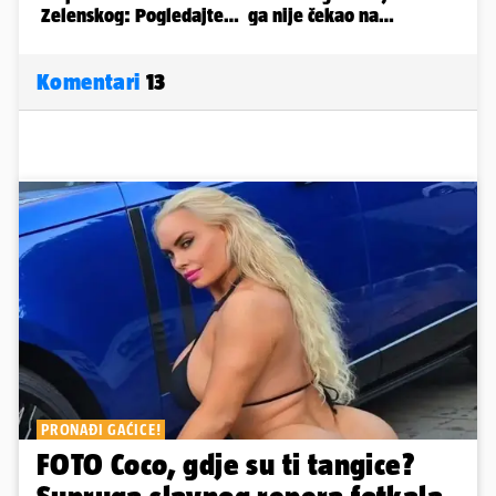
Komentari
13
PRONAĐI GAĆICE!
FOTO Coco, gdje su ti tangice?