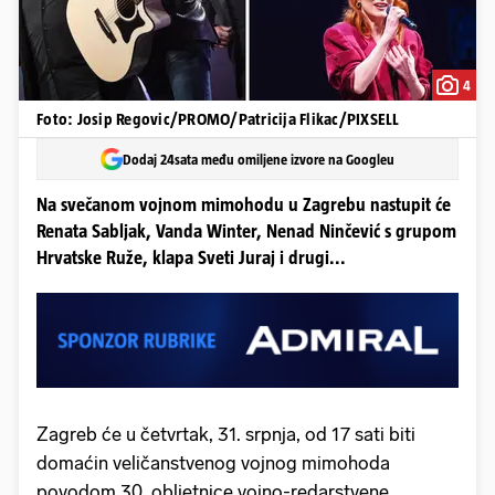
4
Foto: Josip Regovic/PROMO/Patricija Flikac/PIXSELL
Dodaj 24sata među omiljene izvore na Googleu
Na svečanom vojnom mimohodu u Zagrebu nastupit će
Renata Sabljak, Vanda Winter, Nenad Ninčević s grupom
Hrvatske Ruže, klapa Sveti Juraj i drugi...
Zagreb će u četvrtak, 31. srpnja, od 17 sati biti
domaćin veličanstvenog vojnog mimohoda
povodom 30. obljetnice vojno-redarstvene