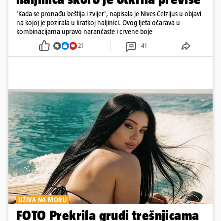
'Kada se pronađu beštija i zvijer', napisala je Nives Celzijus u objavi
na kojoj je pozirala u kratkoj haljinici. Ovog ljeta očarava u
kombinacijama upravo narančaste i crvene boje
21
41
UŽIVA NA MORU
FOTO Prekrila grudi trešnjicama