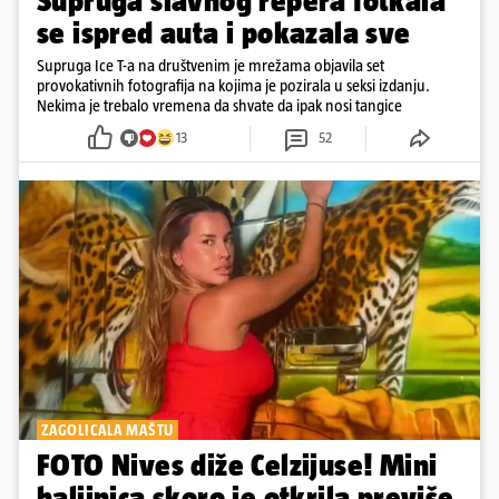
Supruga slavnog repera fotkala
se ispred auta i pokazala sve
Supruga Ice T-a na društvenim je mrežama objavila set
provokativnih fotografija na kojima je pozirala u seksi izdanju.
Nekima je trebalo vremena da shvate da ipak nosi tangice
13
52
ZAGOLICALA MAŠTU
FOTO Nives diže Celzijuse! Mini
haljinica skoro je otkrila previše