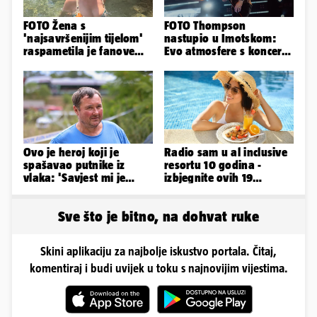
FOTO Žena s
FOTO Thompson
'najsavršenijim tijelom'
nastupio u Imotskom:
raspametila je fanove
Evo atmosfere s koncerta
zaigranim fotkama iz
na Gospinom docu
plićaka
Ovo je heroj koji je
Radio sam u al inclusive
spašavao putnike iz
resortu 10 godina -
vlaka: 'Savjest mi je
izbjegnite ovih 19
nalagala da to
grešaka i olakšajte si
napravim...'
odmor
Sve što je bitno, na dohvat ruke
Skini aplikaciju za najbolje iskustvo portala. Čitaj,
komentiraj i budi uvijek u toku s najnovijim vijestima.