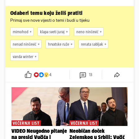
Odaberi temu koju želiš pratiti
Primaj sve nove vijesti o temi i budi u tijeku
mimohod
klapa sveti juraj
neno ninčević
nenad ninčević
hrvatske ruže
renata sabljak
vanda winter
4
13