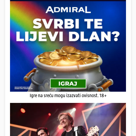
Igre na sreću mogu izazvati ovisnost. 18+