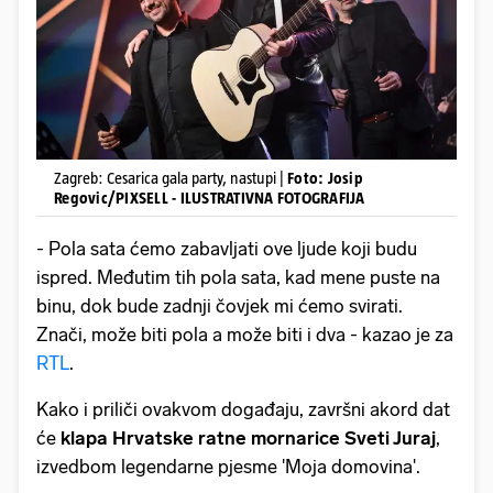
Zagreb: Cesarica gala party, nastupi |
Foto: Josip
Regovic/PIXSELL - ILUSTRATIVNA FOTOGRAFIJA
- Pola sata ćemo zabavljati ove ljude koji budu
ispred. Međutim tih pola sata, kad mene puste na
binu, dok bude zadnji čovjek mi ćemo svirati.
Znači, može biti pola a može biti i dva - kazao je za
RTL
.
Kako i priliči ovakvom događaju, završni akord dat
će
klapa Hrvatske ratne mornarice
Sveti Juraj
,
izvedbom legendarne pjesme 'Moja domovina'.