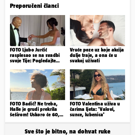
Preporučeni članci
FOTO Ljubo Jurčić
Vruće poze uz koje akcija
rasplesao se na svadbi
dulje traje, a ona će u
svoje Tije: Pogledajte
svakoj uživati
kako je izgledalo
vjenčanje...
FOTO Badić? Ne treba,
FOTO Valentina uživa u
Halle je grudi prekrila
čarima ljeta: 'Valovi,
šeširom! Uskoro će 60,
sunce, lubenica'
ljetuje u golim izdanjima
Sve što je bitno, na dohvat ruke