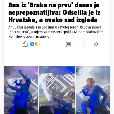
Ana iz 'Braka na prvu' danas je
neprepoznatljiva: Odselila je iz
Hrvatske, a ovako sad izgleda
Anu Jakuš gledatelji su upoznali u četvrtoj sezoni RTL-ova showa
'Brak na prvu', u kojem su je eksperti spojili s Alenom Vlahovićem.
No njihov odnos nije zaživio
2
5