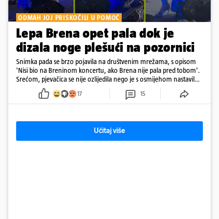
ODMAH JOJ PRISKOČILI U POMOĆ
Lepa Brena opet pala dok je
dizala noge plešući na pozornici
Snimka pada se brzo pojavila na društvenim mrežama, s opisom
'Nisi bio na Breninom koncertu, ako Brena nije pala pred tobom'.
Srećom, pjevačica se nije ozlijedila nego je s osmijehom nastavila
pjevati
17
15
Učitaj više