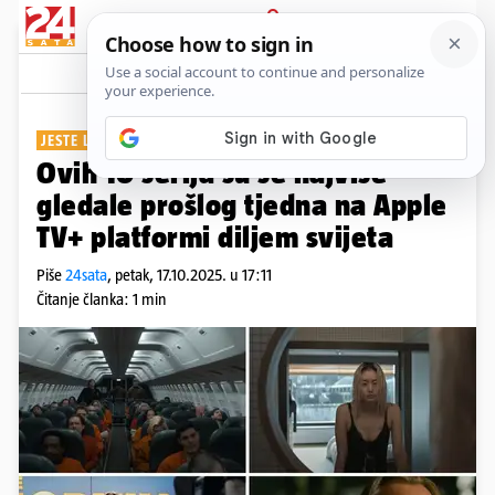
PRIJAVA
Show
Komentari
2
JESTE LI IH GLEDALI?
Ovih 10 serija su se najviše
gledale prošlog tjedna na Apple
TV+ platformi diljem svijeta
Piše
24sata
,
petak, 17.10.2025. u 17:11
Čitanje članka: 1 min