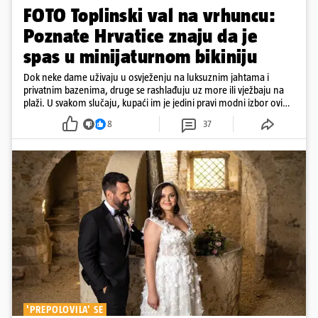
FOTO Toplinski val na vrhuncu:
Poznate Hrvatice znaju da je
spas u minijaturnom bikiniju
Dok neke dame uživaju u osvježenju na luksuznim jahtama i
privatnim bazenima, druge se rashlađuju uz more ili vježbaju na
plaži. U svakom slučaju, kupaći im je jedini pravi modni izbor ovih
dana
8
37
'PREPOLOVILA' SE