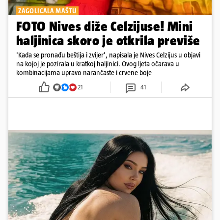
ZAGOLICALA MAŠTU
FOTO Nives diže Celzijuse! Mini
haljinica skoro je otkrila previše
'Kada se pronađu beštija i zvijer', napisala je Nives Celzijus u objavi
na kojoj je pozirala u kratkoj haljinici. Ovog ljeta očarava u
kombinacijama upravo narančaste i crvene boje
21
41