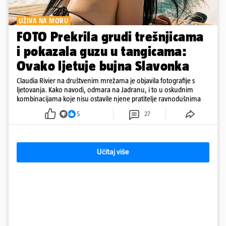
UŽIVA NA MORU
FOTO Prekrila grudi trešnjicama
i pokazala guzu u tangicama:
Ovako ljetuje bujna Slavonka
Claudia Rivier na društvenim mrežama je objavila fotografije s
ljetovanja. Kako navodi, odmara na Jadranu, i to u oskudnim
kombinacijama koje nisu ostavile njene pratitelje ravnodušnima
5
27
Učitaj više