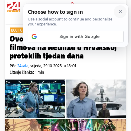
PRIJAVA
Show
Komentari
2
KOJI GLEDATE IDUĆI?
Ovo je top 10 najgledanijih
filmova na Netflixu u Hrvatskoj
proteklih tjedan dana
Piše
24sata
,
srijeda, 29.10.2025. u 18:01
Čitanje članka: 1 min