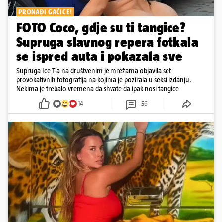
PRONAĐI GAĆICE!
FOTO Coco, gdje su ti tangice?
Supruga slavnog repera fotkala
se ispred auta i pokazala sve
Supruga Ice T-a na društvenim je mrežama objavila set
provokativnih fotografija na kojima je pozirala u seksi izdanju.
Nekima je trebalo vremena da shvate da ipak nosi tangice
14
56