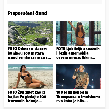
Preporučeni članci
FOTO Odmor u starom
FOTO Ljubiteljica snažnih
bunkeru 100 metara
i brzih automobila
ispod zemlje raj je za sva
osvaja mreže: Bikini
vaša osjetila
spaja s konjskim
snagama
FOTO Živi život kao iz
100 fotki koncerta
bajke: Pogledajte 100
Thompsona u Imotskom:
izazovnih izdanja
Evo kako je bilo...
Ronaldove Georgine