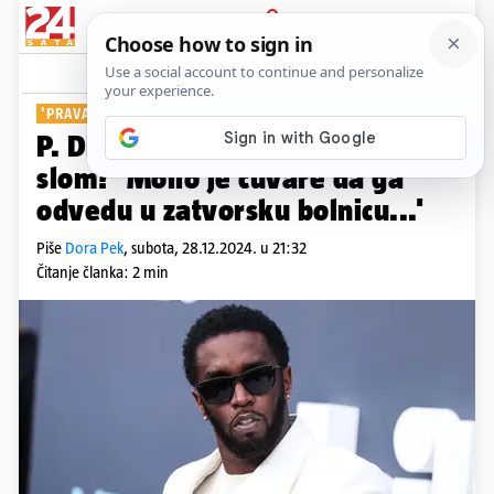
PRIJAVA
Show
Komentari
9
'PRAVA NOĆNA MORA'
P. Diddy je na Božić imao živčani
slom? 'Molio je čuvare da ga
odvedu u zatvorsku bolnicu...'
Piše
Dora Pek
,
subota, 28.12.2024. u 21:32
Čitanje članka: 2 min