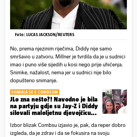
Foto: LUCAS JACKSON/REUTERS
No, prema njezinim riječima, Diddy nije samo
smršavio u zatvoru. Millner je tvrdila da je u sudnici
imao i puno više sijedih u kosi nego prije uhićenja.
Snimke, nažalost, nema jer u sudnici nije bilo
dopušteno snimanje.
SVAĐALA SE S COMBSOM
JLo zna nešto?! Navodno je bila
na partyju gdje su Jay-Z i Diddy
silovali maloljetnu djevojčicu...
Izbor blizak Combsu izjavio je, pak, da reper dobro
izgleda, da je zdrav i da se fokusira na svoju