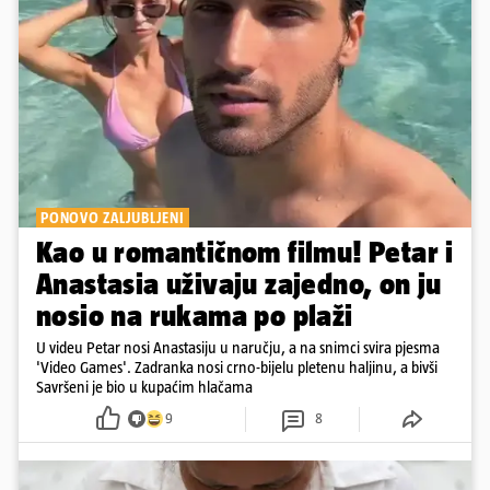
PONOVO ZALJUBLJENI
Kao u romantičnom filmu! Petar i
Anastasia uživaju zajedno, on ju
nosio na rukama po plaži
U videu Petar nosi Anastasiju u naručju, a na snimci svira pjesma
'Video Games'. Zadranka nosi crno-bijelu pletenu haljinu, a bivši
Savršeni je bio u kupaćim hlačama
9
8