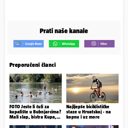
Prati naše kanale
Preporučeni članci
FOTO Jeste li čuli za
Najljepše biciklističke
kupalište u Bubnjarcima?
staze u Hrvatskoj - na
Mali slap, bistra Kupa,
kopnu i uz more
šumski hlad - prava
idila!