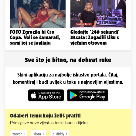
FOTO Zgrozila bi Cro
Gledajte '240 sekundi'
Copa. Voli se šamarati,
24sata: Zagadili Liku s
sami joj se javljaju
vječnim otrovom
Sve što je bitno, na dohvat ruke
Skini aplikaciju za najbolje iskustvo portala. Čitaj,
komentiraj i budi uvijek u toku s najnovijim vijestima.
Odaberi temu koju želiš pratiti
Primaj sve nove vijesti o temi i budi u tijeku
zatvor
slom
p. diddy