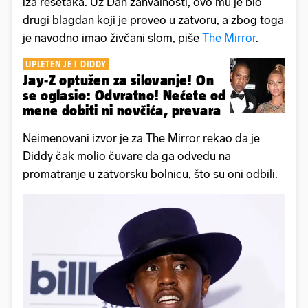
iza rešetaka. Uz Dan zahvalnosti, ovo mu je bio
drugi blagdan koji je proveo u zatvoru, a zbog toga
je navodno imao živčani slom, piše
The Mirror
.
UPLETEN JE I DIDDY
Jay-Z optužen za silovanje! On
se oglasio: Odvratno! Nećete od
mene dobiti ni novčića, prevara
Neimenovani izvor je za The Mirror rekao da je
Diddy čak molio čuvare da ga odvedu na
promatranje u zatvorsku bolnicu, što su oni odbili.