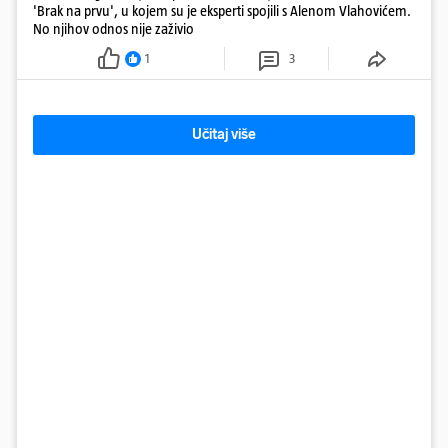
'Brak na prvu', u kojem su je eksperti spojili s Alenom Vlahovićem.
No njihov odnos nije zaživio
1
3
Učitaj više