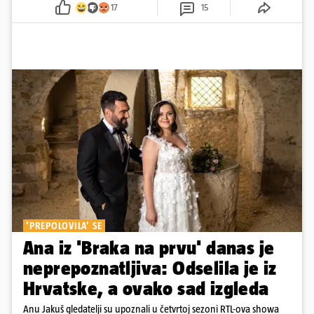
17
15
'PREPOLOVILA' SE
Ana iz 'Braka na prvu' danas je
neprepoznatljiva: Odselila je iz
Hrvatske, a ovako sad izgleda
Anu Jakuš gledatelji su upoznali u četvrtoj sezoni RTL-ova showa