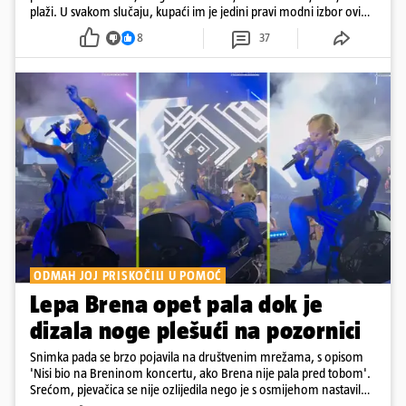
plaži. U svakom slučaju, kupaći im je jedini pravi modni izbor ovih
dana
8
37
ODMAH JOJ PRISKOČILI U POMOĆ
Lepa Brena opet pala dok je
dizala noge plešući na pozornici
Snimka pada se brzo pojavila na društvenim mrežama, s opisom
'Nisi bio na Breninom koncertu, ako Brena nije pala pred tobom'.
Srećom, pjevačica se nije ozlijedila nego je s osmijehom nastavila
pjevati