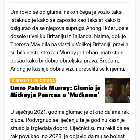
Umirovio se od glume, nakon čega je vozio taksi.
Istaknuo je kako se zaposlio kao taksist kako bi
osigurao da se njegova supruga Anong i kćer Josie
dosele u Veliku Britaniju iz Tajlanda. Naime, dok je
Theresa May bila na vlasti u Velikoj Britaniji, pravila
su bila nešto stroža i Murray je trebao imati stalni
posao kako bi dobio obiteljska prava. Srećom,
Anong je kasnije dobila vizu i preselila se k njemu.
U DOBI OD 68 GODINA
Umro Patrick Murray: Glumio je
Mickeyja Pearcea u 'Mućkama'
U siječnju 2021. godine glumac je otkrio da ima rak
pluća. Podvrgnuo se liječenju te je godinu kasnije
situacija izgledala dobro. Liječnici su mu rekli da se
rak povukao, no 2023. je objavio da mu se bolest