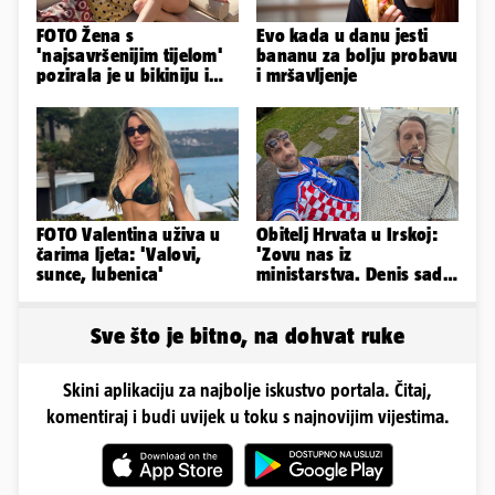
FOTO Žena s
Evo kada u danu jesti
'najsavršenijim tijelom'
bananu za bolju probavu
pozirala je u bikiniju i
i mršavljenje
pokazala svoje bujne
obline...
FOTO Valentina uživa u
Obitelj Hrvata u Irskoj:
čarima ljeta: 'Valovi,
'Zovu nas iz
sunce, lubenica'
ministarstva. Denis sada
ima temperaturu. Strah
nas je'
Sve što je bitno, na dohvat ruke
Skini aplikaciju za najbolje iskustvo portala. Čitaj,
komentiraj i budi uvijek u toku s najnovijim vijestima.