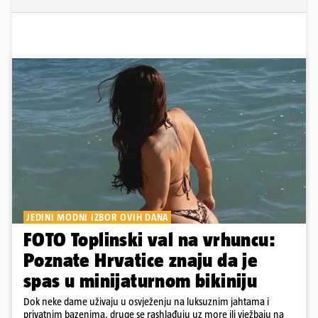
JEDINI MODNI IZBOR OVIH DANA
FOTO Toplinski val na vrhuncu:
Poznate Hrvatice znaju da je
spas u minijaturnom bikiniju
Dok neke dame uživaju u osvježenju na luksuznim jahtama i
privatnim bazenima, druge se rashlađuju uz more ili vježbaju na