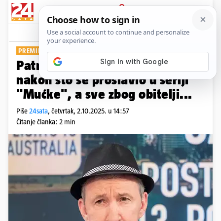
PRIJAVA
Show
Komentari
3
PREMINUO U 69. GODINI
Patrick Murray vozio je taksi
nakon što se proslavio u seriji
"Mućke", a sve zbog obitelji...
Piše
24sata
,
četvrtak, 2.10.2025. u 14:57
Čitanje članka: 2 min