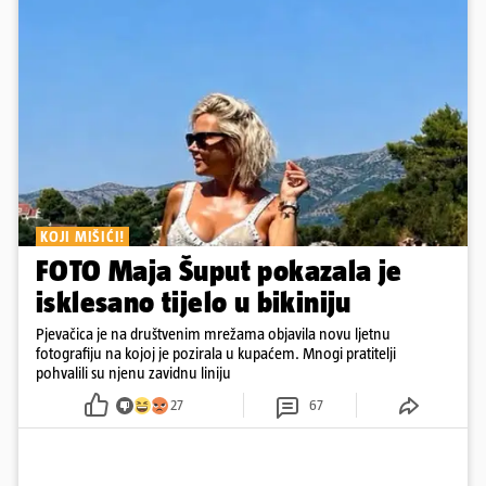
KOJI MIŠIĆI!
FOTO Maja Šuput pokazala je
isklesano tijelo u bikiniju
Pjevačica je na društvenim mrežama objavila novu ljetnu
fotografiju na kojoj je pozirala u kupaćem. Mnogi pratitelji
pohvalili su njenu zavidnu liniju
27
67