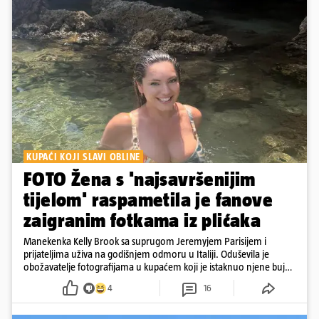
KUPAĆI KOJI SLAVI OBLINE
FOTO Žena s 'najsavršenijim
tijelom' raspametila je fanove
zaigranim fotkama iz plićaka
Manekenka Kelly Brook sa suprugom Jeremyjem Parisijem i
prijateljima uživa na godišnjem odmoru u Italiji. Oduševila je
obožavatelje fotografijama u kupaćem koji je istaknuo njene bujne
obline
4
16