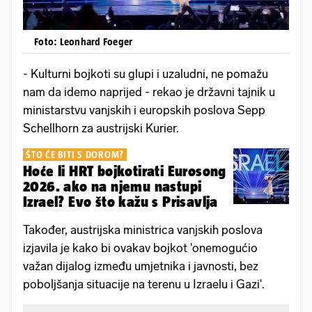
Foto: Leonhard Foeger
- Kulturni bojkoti su glupi i uzaludni, ne pomažu
nam da idemo naprijed - rekao je državni tajnik u
ministarstvu vanjskih i europskih poslova Sepp
Schellhorn za austrijski Kurier.
ŠTO ĆE BITI S DOROM?
Hoće li HRT bojkotirati Eurosong
2026. ako na njemu nastupi
Izrael? Evo što kažu s Prisavlja
Također, austrijska ministrica vanjskih poslova
izjavila je kako bi ovakav bojkot 'onemogućio
važan dijalog između umjetnika i javnosti, bez
poboljšanja situacije na terenu u Izraelu i Gazi'.