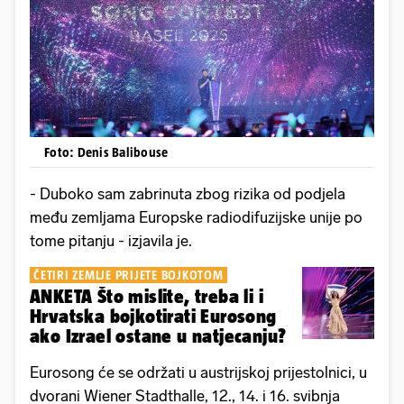
Foto: Denis Balibouse
- Duboko sam zabrinuta zbog rizika od podjela
među zemljama Europske radiodifuzijske unije po
tome pitanju - izjavila je.
ČETIRI ZEMLJE PRIJETE BOJKOTOM
ANKETA Što mislite, treba li i
Hrvatska bojkotirati Eurosong
ako Izrael ostane u natjecanju?
Eurosong će se održati u austrijskoj prijestolnici, u
dvorani Wiener Stadthalle, 12., 14. i 16. svibnja