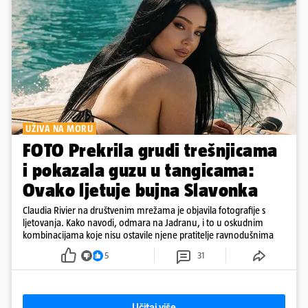
UŽIVA NA MORU
FOTO Prekrila grudi trešnjicama
i pokazala guzu u tangicama:
Ovako ljetuje bujna Slavonka
Claudia Rivier na društvenim mrežama je objavila fotografije s
ljetovanja. Kako navodi, odmara na Jadranu, i to u oskudnim
kombinacijama koje nisu ostavile njene pratitelje ravnodušnima
5
31
Učitaj više