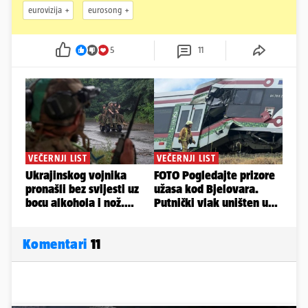
eurovizija
eurosong
5
11
Komentari
11