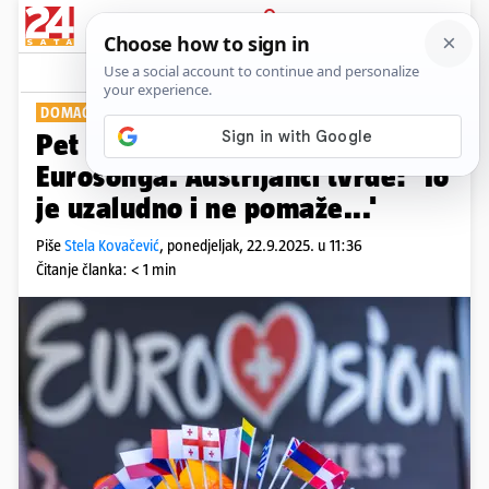
PRIJAVA
Show
Komentari
11
DOMAĆINI U PROBLEMU
Pet zemalja prijeti bojkotom
Eurosonga. Austrijanci tvrde: 'To
je uzaludno i ne pomaže...'
Piše
Stela Kovačević
,
ponedjeljak, 22.9.2025. u 11:36
Čitanje članka: < 1 min