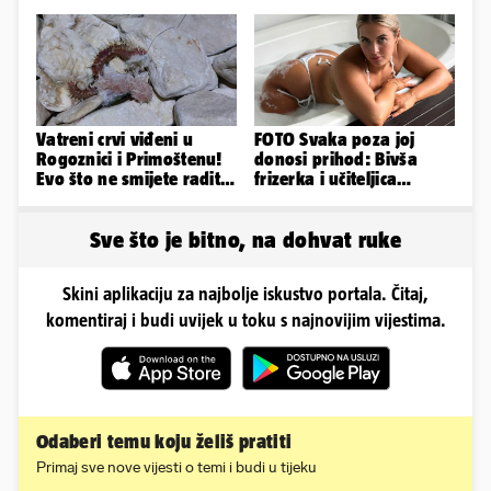
smrti 71-godišnjeg
dvorac u Zagorju
muškarca
Vatreni crvi viđeni u
FOTO Svaka poza joj
Rogoznici i Primoštenu!
donosi prihod: Bivša
Evo što ne smijete raditi
frizerka i učiteljica
kada ih vidite
oblinama je zapalila
Instagram
Sve što je bitno, na dohvat ruke
Skini aplikaciju za najbolje iskustvo portala. Čitaj,
komentiraj i budi uvijek u toku s najnovijim vijestima.
Odaberi temu koju želiš pratiti
Primaj sve nove vijesti o temi i budi u tijeku