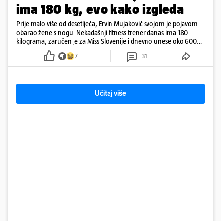
ima 180 kg, evo kako izgleda
Prije malo više od desetljeća, Ervin Mujaković svojom je pojavom
obarao žene s nogu. Nekadašnji fitness trener danas ima 180
kilograma, zaručen je za Miss Slovenije i dnevno unese oko 6000
kcal.
7
31
Učitaj više