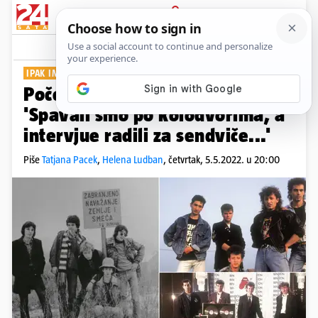
PRIJAVA
Show
Komentari
0
IPAK IM JE DOŠAO KRAJ
PLUS+
Počeci Prljavaca bili su teški:
'Spavali smo po kolodvorima, a
intervjue radili za sendviče...'
Piše
Tatjana Pacek
,
Helena Ludban
,
četvrtak, 5.5.2022. u 20:00