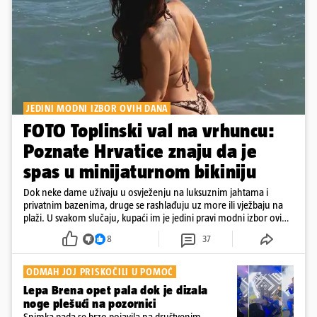
JEDINI MODNI IZBOR OVIH DANA
FOTO Toplinski val na vrhuncu:
Poznate Hrvatice znaju da je
spas u minijaturnom bikiniju
Dok neke dame uživaju u osvježenju na luksuznim jahtama i
privatnim bazenima, druge se rashlađuju uz more ili vježbaju na
plaži. U svakom slučaju, kupaći im je jedini pravi modni izbor ovih
dana
8
37
ODMAH JOJ PRISKOČILI U POMOĆ
Lepa Brena opet pala dok je dizala
noge plešući na pozornici
Snimka pada se brzo pojavila na društvenim