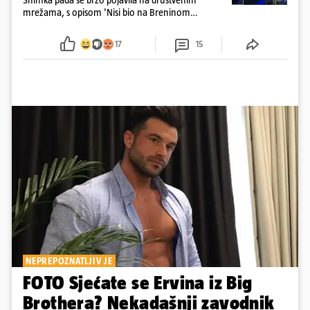
mrežama, s opisom 'Nisi bio na Breninom
koncertu, ako Brena nije pala pred tobom'.
Srećom, pjevačica se nije ozlijedila nego je s
17
15
osmijehom nastavila pjevati
NEPREPOZNATLJIV JE
FOTO Sjećate se Ervina iz Big
Brothera? Nekadašnji zavodnik