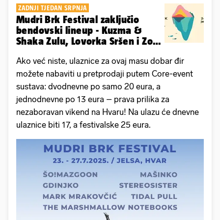
ZADNJI TJEDAN SRPNJA
Mudri Brk Festival zaključio
bendovski lineup - Kuzma &
Shaka Zulu, Lovorka Sršen i Zo
stižu u Jelsu
Ako već niste, ulaznice za ovaj masu dobar đir
možete nabaviti u pretprodaji putem Core-event
sustava: dvodnevne po samo 20 eura, a
jednodnevne po 13 eura – prava prilika za
nezaboravan vikend na Hvaru! Na ulazu će dnevne
ulaznice biti 17, a festivalske 25 eura.