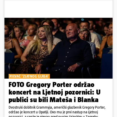
PJEVAČ 'ZLATNOG GLASA'
FOTO Gregory Porter održao
koncert na Ljetnoj pozornici: U
publici su bili Mateša i Blanka
Dvostruki dobitnik Grammyja, američki glazbenik Gregory Porter,
održao je koncert u Opatiji. Ovo mu je prvi nastup na Ljetnoj
pozornici, a ranije je pjevao pred punim Lisinskim u Zagrebu