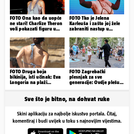
FOTO Ona kao da uopće
FOTO Tko je Jelena
ne stari! Charlize Theron
Karleuša i zašto joj žele
voli pokazati figuru u
zabraniti nastup u
golišavim izdanjima...
Vodicama? Evo što je
govorila...
FOTO Druga boja
FOTO Zagrebački
bikinija, isti učinak: Eva
plesnjak za sve
Longoria na plaži
generacije: Ovdje plešu
pipkala svoje zanosne
baš svi
obline
Sve što je bitno, na dohvat ruke
Skini aplikaciju za najbolje iskustvo portala. Čitaj,
komentiraj i budi uvijek u toku s najnovijim vijestima.