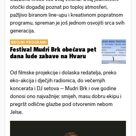
otočki događaj poznat po toploj atmosferi,
pažljivo biranom line-upu i kreativnom popratnom
programu, spreman je još jednom osvojiti srca svih
generacija.
BROJNI PROGRAMI
Festival Mudri Brk obećava pet
dana lude zabave na Hvaru
Od filmske projekcije i dolaska redatelja, preko
eko-akcija i dječjih radionica, do večernjih
koncerata i DJ setova – Mudri Brk i ove godine
donosi ono najvažnije: smijeh, masu dobru ekipu i
pregršt odlične glazbe pod otvorenim nebom
Jelse.