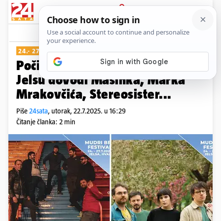
PRIJAVA
Show
Komentari
0
24.- 27.7
Počinje Mudri Brk! Festival na
Jelsu dovodi Mašinka, Marka
Mrakovčića, Stereosister...
Piše
24sata
,
utorak, 22.7.2025. u 16:29
Čitanje članka: 2 min