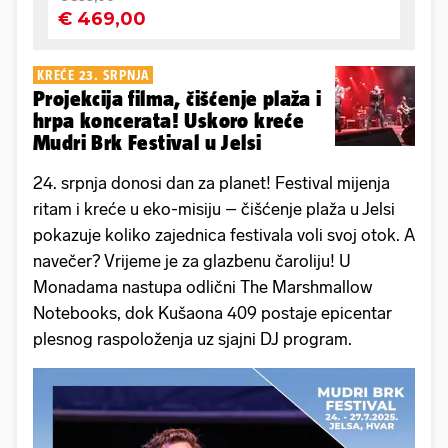
KREĆE 23. SRPNJA
Projekcija filma, čišćenje plaža i
hrpa koncerata! Uskoro kreće
Mudri Brk Festival u Jelsi
24. srpnja donosi dan za planet! Festival mijenja
ritam i kreće u eko-misiju – čišćenje plaža u Jelsi
pokazuje koliko zajednica festivala voli svoj otok. A
navečer? Vrijeme je za glazbenu čaroliju! U
Monadama nastupa odlični The Marshmallow
Notebooks, dok Kušaona 409 postaje epicentar
plesnog raspoloženja uz sjajni DJ program.