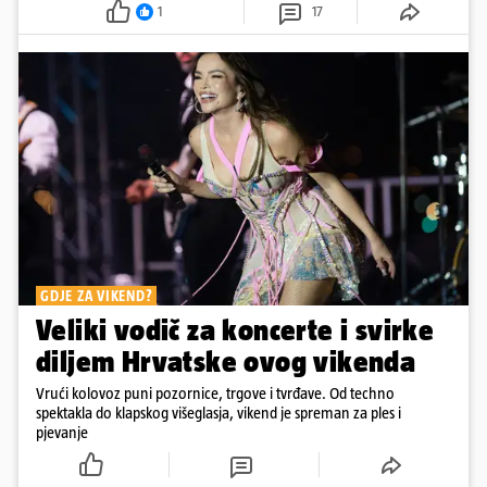
1
17
GDJE ZA VIKEND?
Veliki vodič za koncerte i svirke
diljem Hrvatske ovog vikenda
Vrući kolovoz puni pozornice, trgove i tvrđave. Od techno
spektakla do klapskog višeglasja, vikend je spreman za ples i
pjevanje