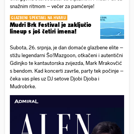
snažnim ritmom – večer za pamćenje!
GLAZBENI SPEKTAKL NA HVARU
Mudri Brk Festival je zaključio
lineup s još četiri imena!
Subota, 26. srpnja, je dan domaće glazbene elite –
stižu legendarni Šo!Mazgoon, otkačeni i autentični
Gdinjko te kantautorska zvijezda, Mark Mrakovčić
s bendom. Kad koncerti završe, party tek počinje –
čeka vas ples uz DJ setove Djobi Djoba i
Mudrobrke.