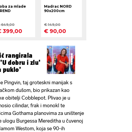
ć rangirala
 'U dobru i zlu'
a puklo'
e Pingvin, taj groteskni manijak s
načkom dušom, bio prikazan kao
e obitelji Cobblepot. Plivao je u
 nosio cilindar, frak i monokl te
icima Gothama planovima za uništenje
 će ulogu Burgessa Mereditha u čuvenoj
Adamom Westom, koja se 90-ih