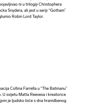
ojavljivao ni u trilogiji Christophera
cka Snydera, ali jest u seriji “Gotham”
 glumio Robin Lord Taylor.
acija Collina Farrella u “The Batmanu”
. U svijetu Matta Reevesa i kreatorice
ngvin je ljudsko biće s dna hranidbenog