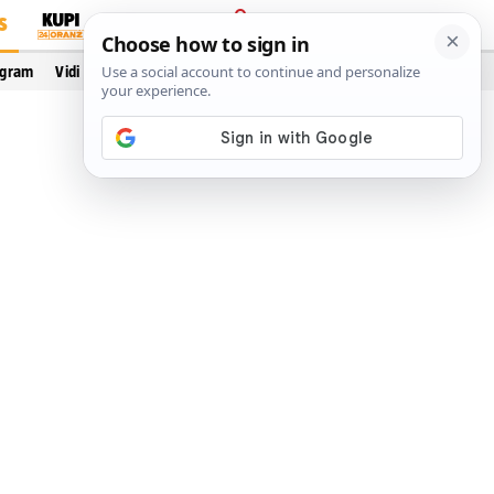
S
PRIJAVA
ogram
Vidi još…