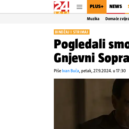
PLUS+
NEWS
Muzika
Domaće zvije
BINDŽAJ I STRIMAJ
Pogledali smo
Gnjevni Sopra
Piše
Ivan Buča
,
petak, 27.9.2024. u 17:30