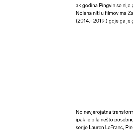
ak godina Pingvin se nije p
Nolana niti u filmovima Za
(2014.- 2019.) gdje ga je
No nevjerojatna transform
ipak je bila nešto posebno
serije Lauren LeFranc, Pi