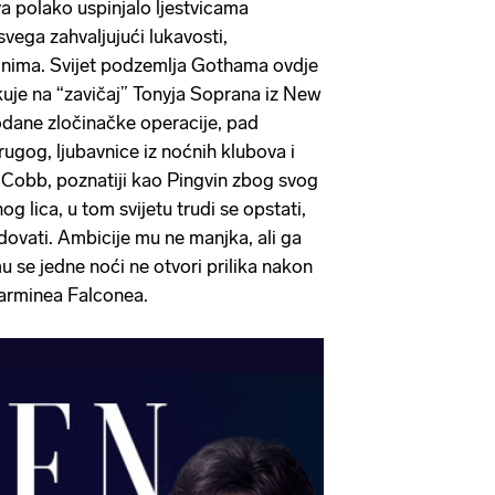
va polako uspinjalo ljestvicama
 svega zahvaljujući lukavosti,
očinima. Svijet podzemlja Gothama ovdje
likuje na “zavičaj” Tonyja Soprana iz New
hodane zločinačke operacije, pad
ugog, ljubavnice iz noćnih klubova i
z Cobb, poznatiji kao Pingvin zbog svog
g lica, u tom svijetu trudi se opstati,
dovati. Ambicije mu ne manjka, ali ga
u se jedne noći ne otvori prilika nakon
arminea Falconea.