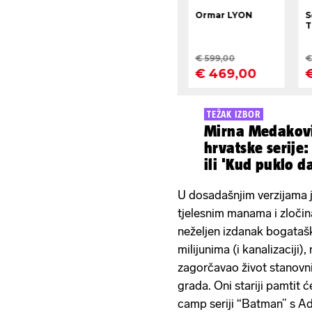
TEŽAK IZBOR
Mirna Medakovi
hrvatske serije:
ili 'Kud puklo d
U dosadašnjim verzijama j
tjelesnim manama i zloči
neželjen izdanak bogatašk
milijunima (i kanalizaciji),
zagorčavao život stanovn
grada. Oni stariji pamtit
camp seriji “Batman” s 