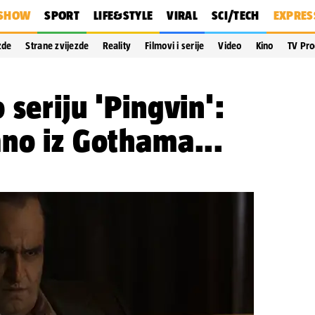
SHOW
SPORT
LIFE&STYLE
VIRAL
SCI/TECH
EXPRES
zde
Strane zvijezde
Reality
Filmovi i serije
Video
Kino
TV Pr
 seriju 'Pingvin':
no iz Gothama...