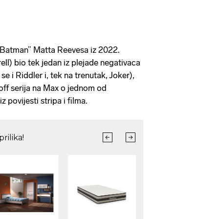
e Batman” Matta Reevesa iz 2022.
ell) bio tek jedan iz plejade negativaca
se i Riddler i, tek na trenutak, Joker),
-off serija na Max o jednom od
z povijesti stripa i filma.