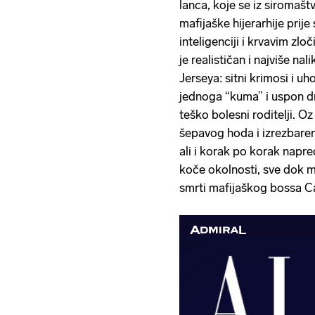
lanca, koje se iz siromašt
mafijaške hijerarhije prije
inteligenciji i krvavim zl
je realističan i najviše na
Jerseya: sitni krimosi i u
jednoga “kuma” i uspon dr
teško bolesni roditelji. O
šepavog hoda i izrezbareno
ali i korak po korak napre
koče okolnosti, sve dok m
smrti mafijaškog bossa C