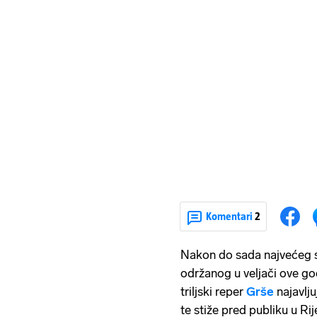
Komentari
2
Nakon do sada najvećeg s
održanog u veljači ove 
triljski reper
Grše
najavlj
te stiže pred publiku u Rij