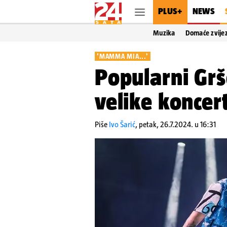
PLUS+
NEWS
Muzika
Domaće zvije
'MAMMA MIA...'
Popularni Grš
velike koncer
Piše
Ivo Šarić
,
petak, 26.7.2024. u 16:31