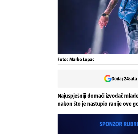
Foto: Marko Lopac
Dodaj 24sata
Najuspješniji domaći izvođač mlađe
nakon što je nastupio ranije ove