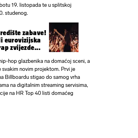
otu 19. listopada te u splitskoj
30. studenog.
središte zabave!
i eurovizijska
rap zvijezde...
hip-hop glazbenika na domaćoj sceni, a
 svakim novim projektom. Prvi je
e na Billboardu stigao do samog vrha
esama na digitalnim streaming servisima,
icije na HR Top 40 listi domaćeg