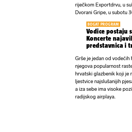
riječkom Exportdrvu, u sub
Dvorani Gripe, u subotu 
BOGAT PROGRAM
Vodice postaju 
Koncerte najavil
predstavnica i t
Grše je jedan od vodećih 
njegova popularnost raste
hrvatski glazbenik koji j
ljestvice najslušanijih pj
a iza sebe ima visoke poz
radijskog airplaya.