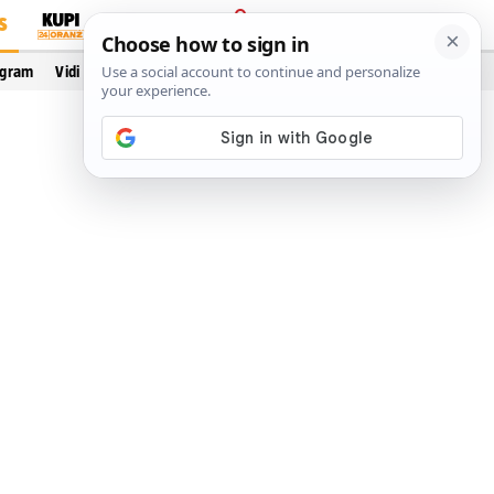
S
PRIJAVA
ogram
Vidi još…