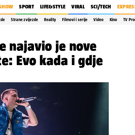
SHOW
SPORT
LIFE&STYLE
VIRAL
SCI/TECH
EXPRES
zde
Strane zvijezde
Reality
Filmovi i serije
Video
Kino
TV Pr
e najavio je nove
te: Evo kada i gdje