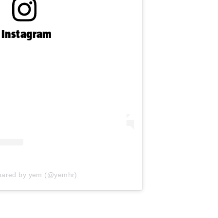
n Instagram
shared by yem (@yemhr)