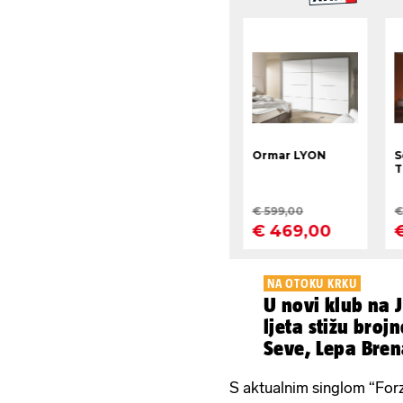
NA OTOKU KRKU
U novi klub na
ljeta stižu brojn
Seve, Lepa Brena
Grše
S aktualnim singlom “Forz