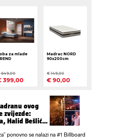
 Jadranu ovog
e zvijezde:
, Halid Bešlić,
a” ponovno se nalazi na #1 Billboard