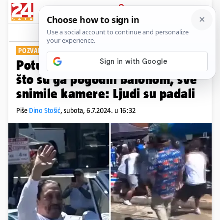
PRIJAVA
Show
Komentari
0
POZVANA JE I POLICIJA
Potukao se slavni glumac nakon
što su ga pogodili balonom, sve
snimile kamere: Ljudi su padali
Piše
Dino Stošić
,
subota, 6.7.2024. u 16:32