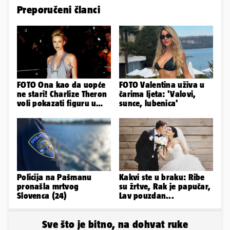
Preporučeni članci
FOTO Ona kao da uopće
FOTO Valentina uživa u
ne stari! Charlize Theron
čarima ljeta: 'Valovi,
voli pokazati figuru u
sunce, lubenica'
golišavim izdanjima...
Policija na Pašmanu
Kakvi ste u braku: Ribe
pronašla mrtvog
su žrtve, Rak je papučar,
Slovenca (24)
Lav pouzdan...
Sve što je bitno, na dohvat ruke