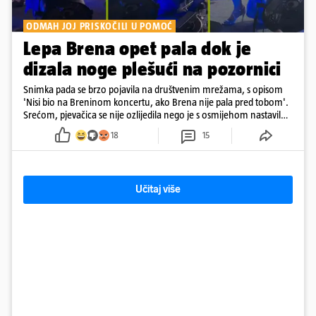
ODMAH JOJ PRISKOČILI U POMOĆ
Lepa Brena opet pala dok je
dizala noge plešući na pozornici
Snimka pada se brzo pojavila na društvenim mrežama, s opisom
'Nisi bio na Breninom koncertu, ako Brena nije pala pred tobom'.
Srećom, pjevačica se nije ozlijedila nego je s osmijehom nastavila
pjevati
18
15
Učitaj više