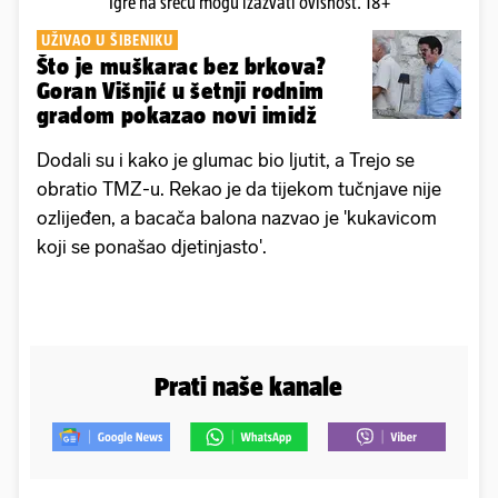
Igre na sreću mogu izazvati ovisnost. 18+
UŽIVAO U ŠIBENIKU
Što je muškarac bez brkova?
Goran Višnjić u šetnji rodnim
gradom pokazao novi imidž
Dodali su i kako je glumac bio ljutit, a Trejo se
obratio TMZ-u. Rekao je da tijekom tučnjave nije
ozlijeđen, a bacača balona nazvao je 'kukavicom
koji se ponašao djetinjasto'.
Prati naše kanale