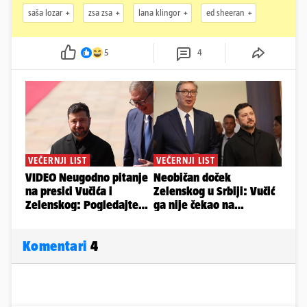
saša lozar
zsa zsa
lana klingor
ed sheeran
5
4
Komentari
4