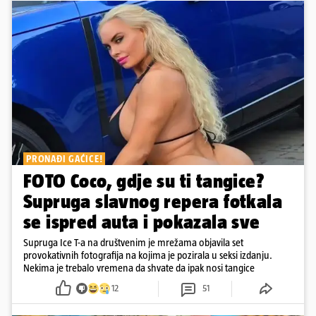
PRONAĐI GAĆICE!
FOTO Coco, gdje su ti tangice?
Supruga slavnog repera fotkala
se ispred auta i pokazala sve
Supruga Ice T-a na društvenim je mrežama objavila set
provokativnih fotografija na kojima je pozirala u seksi izdanju.
Nekima je trebalo vremena da shvate da ipak nosi tangice
12
51