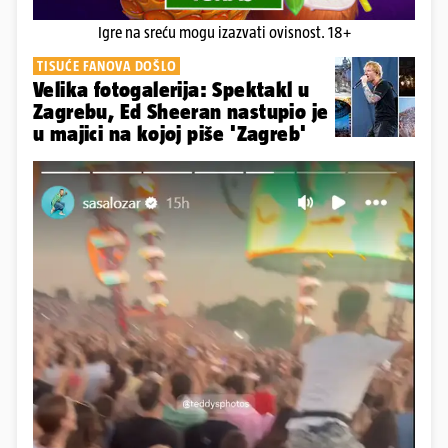
Igre na sreću mogu izazvati ovisnost. 18+
TISUĆE FANOVA DOŠLO
Velika fotogalerija: Spektakl u
Zagrebu, Ed Sheeran nastupio je
u majici na kojoj piše 'Zagreb'