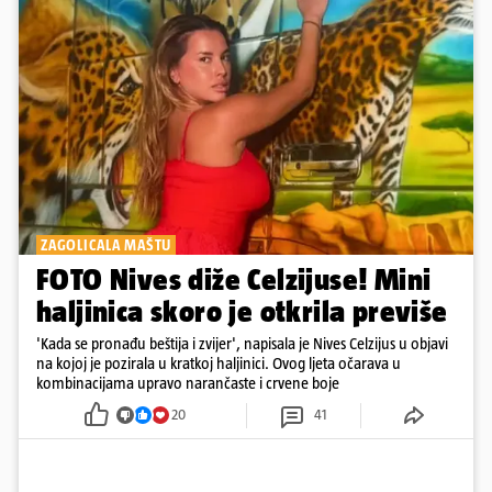
ZAGOLICALA MAŠTU
FOTO Nives diže Celzijuse! Mini
haljinica skoro je otkrila previše
'Kada se pronađu beštija i zvijer', napisala je Nives Celzijus u objavi
na kojoj je pozirala u kratkoj haljinici. Ovog ljeta očarava u
kombinacijama upravo narančaste i crvene boje
20
41