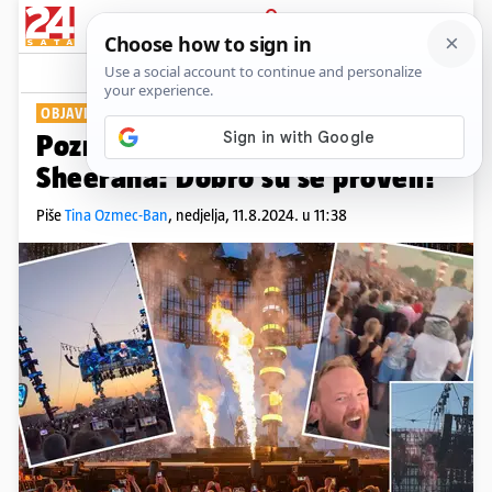
PRIJAVA
Show
Komentari
4
OBJAVILI FOTKE I SNIMKE
Poznati Hrvati bili na koncertu
Sheerana: Dobro su se proveli!
Piše
Tina Ozmec-Ban
,
nedjelja, 11.8.2024. u 11:38