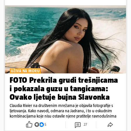
UŽIVA NA MORU
FOTO Prekrila grudi trešnjicama
i pokazala guzu u tangicama:
Ovako ljetuje bujna Slavonka
Claudia Rivier na društvenim mrežama je objavila fotografije s
ljetovanja. Kako navodi, odmara na Jadranu, i to u oskudnim
kombinacijama koje nisu ostavile njene pratitelje ravnodušnima
5
27