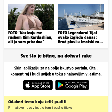
raspad Rudeša u Gorici
grešaka i olakšajte si
odmor
FOTO 'Nazivaju me
FOTO Legendarni Tijat
ruskom Kim Kardashian,
ovako izgleda danas:
ali ja sam prirodna'
Brod plovi u Imotski za
samo 20.000 eura
Sve što je bitno, na dohvat ruke
Skini aplikaciju za najbolje iskustvo portala. Čitaj,
komentiraj i budi uvijek u toku s najnovijim vijestima.
Odaberi temu koju želiš pratiti
Primaj sve nove vijesti o temi i budi u tijeku